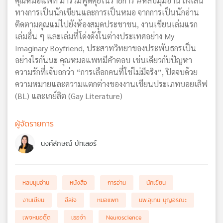
คุณหมอแพท มาร่วมพูดคุยในรายการ #หลบมุมอ่าน ถึงเส้น
ทางการเป็นนักเขียนและการเป็นหมอ จากการเป็นนักอ่าน
ติดตามคุณแม่ไปยังห้องสมุดประชาชน, งานเขียนเล่มแรก
เล่มอื่น ๆ และเล่มที่โด่งดังในต่างประเทศอย่าง My
Imaginary Boyfriend, ประสาทวิทยาของประพันธกรเป็น
อย่างไรกันนะ คุณหมอแพทมีคำตอบ เช่นเดียวกับปัญหา
ความรักที่เจ้บอกว่า “การเลือกคนที่ใช่ไม่มีจริง”, ปิดจบด้วย
ความหมายและความแตกต่างของงานเขียนประเภทบอยเลิฟ
(BL) และเกย์ลิต (Gay Literature)
ผู้จัดรายการ
นงค์ลักษณ์ บัทเลอร์
หลบมุมอ่าน
หนังสือ
การอ่าน
นักเขียน
งานเขียน
ฮีลใจ
หมอแพท
นพ.อุเทน บุญอรณะ
เพจหมอตุ๊ด
เธอจ๋า
Neuroscience