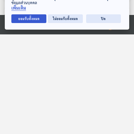
ข้อมูลส่วนบุคคล
เพิ่มเติม
ตอนที่เกี่ยวข้อง
ยอมรับทั้งหมด
ไม่ยอมรับทั้งหมด
ปิด
Ⓒ 2020 องค์การกระจายเสียงและแพร่ภาพสาธารณะแห่งประเทศไทย
EP. 14: ล่องไพร เสือกึ่ง
EP. 1: ล่องไพร ทางช้าง
พุทธกาล
เผือก
ห้องสมุดหลังไมค์
ห้องสมุดหลังไมค์