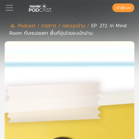
เข้าสู่ระบบ
Podcast /
รายการ /
หลบมุมอ่าน /
EP. 272: In Mind
Room กับหมอแพท พื้นที่อุ่นใจของนักอ่าน
Podcast
เพล
ย์
ลิ
สต์
แนะนำ
เพล
ย์
ลิ
สต์
ของ