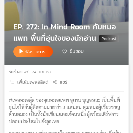
เครือ
ข่าย
วิทยุ
EP. 272: In Mind Room กับหมอ
ไทย
พี
แพท พื้นที่อุ่นใจของนักอ่าน
บี
เอส
ชื่นชอบ
ฟังรายการ
แผนที่
วันที่เผยแพร่ : 24 เม.ย. 68
วิทยุ
เครือ
เพิ่มในเพลย์ลิสต์
แชร์
ข่าย
#เพจหมอตุ๊ด ของคุณหมอแพท อุเทน บุญอรณะ เป็นพื้นที่
อุ่นใจให้กับผู้ติดตามมากกว่า 3 แสนคน คุณหมอผู้เชี่ยวชาญ
ด้านสมอง เป็นทั้งนักเขียนและเจ้คนหนึ่ง ผู้พร้อมเสิร์ฟการ
ปลอบประโลมไปยังลูกเพจ