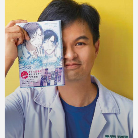
คุณ
เพลง
บทความ
ข่าว
และ
กิจกรรม
เกี่ยว
กับ
เรา