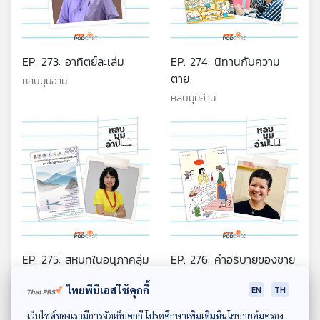
EP. 273: อาทิตย์ละเล่ม
EP. 274: นิทานกับความ
ตาย
หลบมุมอ่าน
หลบมุมอ่าน
EP. 275: สหบทในอนุภาคลุ่ม
EP. 276: คำอธิบายของชาย
น้ำโขง
แท้ในวรรณกรรม
ไทยพีบีเอสใช้คุกกี้
EN
TH
หลบมุมอ่าน
หลบมุมอ่าน
ดาวน์โหลด Thai PBS Podcast Application
เว็บไซต์ของเรามีการจัดเก็บคุกกี้ โปรดศึกษาเพิ่มเติมที่นโยบายคุ้มครอง