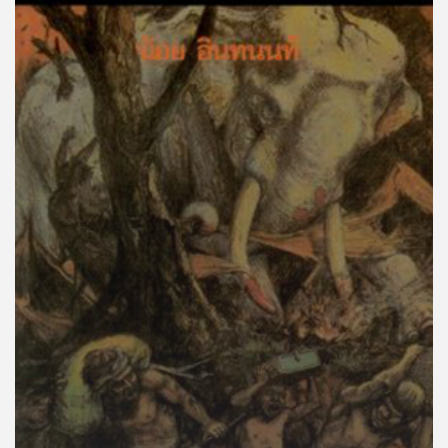
คุณ
เพลง
บทความ
ข่าว
และ
กิจกรรม
เกี่ยว
กับ
เรา