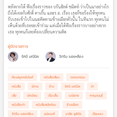
หลังจากได้ ฟังเรื่องราวของ บรันฮิลด์ ชมิดท์ ว่าเป็นมาอย่างไร
ถึงได้เจอกับศักดิ์ ตาเกิ๊น และร.อ. เรือง เธอก็ขอร้องให้ทุกคน
รับเธอเข้าไปในณะติดตามช้างเผือกตัวนั้น ในทีแรก ทุกคนไม่
เห็นด้วยที่เธอจะเข้าร่วม แต่เมื่อได้ฟังเรื่องราวบางอย่างจาก
เธอ ทุกคนก็เลยต้องเปลี่ยนความคิด
ผู้จัดรายการ
รัศมี มณีนิล
จิตริน เมฆเหลือง
ห้องสมุดหลังไมค์
หนังสือเสียง
วรรณกรรม
หนังสือ
นิทาน
ช้าง
รัศมี มณีนิล
ป่า
เสือ
นักเขียน
เรื่องสั้น
นวนิยาย
กาญจนบุรี
หนังสือเก่า
หนังสือสมัยก่อน
ช้างเผือก
จิตริน เมฆเหลือง
แม่อนงค์
มาลัย ชูพินิจ
เรียมเอง