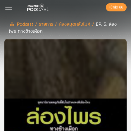
เข้าสู่ระบบ
Podcast /
รายการ /
ห้องสมุดหลังไมค์ /
EP. 5: ล่อง
ไพร ทางช้างเผือก
Podcast
เพล
ย์
ลิ
สต์
แนะนำ
เพล
ย์
ลิ
สต์
ของ