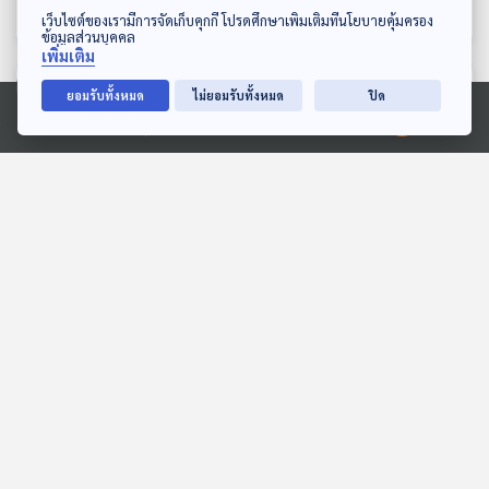
ห้องสมุดหลังไมค์
ห้องสมุดหลังไมค์
ดาวน์โหลด Thai PBS Podcast Application
เว็บไซต์ของเรามีการจัดเก็บคุกกี้ โปรดศึกษาเพิ่มเติมที่นโยบายคุ้มครอง
ข้อมูลส่วนบุคคล
เพิ่มเติม
ตอนที่เกี่ยวข้อง
ยอมรับทั้งหมด
ไม่ยอมรับทั้งหมด
ปิด
Ⓒ 2020 องค์การกระจายเสียงและแพร่ภาพสาธารณะแห่งประเทศไทย
หมูเด้งชอบกิน
EP. 1988: ทากกับหอยทาก
ต่างกันอย่างไรนะ
สื่อเสียงนิทาน : นิทานเด็กเล็ก
พระอาทิตย์ยิ้มแฉ่ง