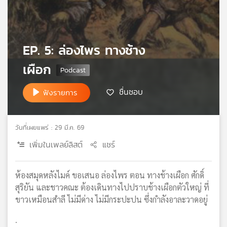
เครือ
ข่าย
วิทยุ
ไทย
EP. 5: ล่องไพร ทางช้าง
พี
เผือก
บี
เอส
ชื่นชอบ
ฟังรายการ
แผนที่
วิทยุ
วันที่เผยแพร่ : 29 มี.ค. 69
เครือ
เพิ่มในเพลย์ลิสต์
แชร์
ข่าย
ห้องสมุดหลังไมค์ ขอเสนอ ล่องไพร ตอน ทางช้างเผือก ศักดิ์
สุริยัน และชาวคณะ ต้องเดินทางไปปราบช้างเผือกตัวใหญ่ ที่
ขาวเหมือนสำลี ไม่มีด่าง ไม่มีกระปะปน ซึ่งกำลังอาละวาดอยู่
.