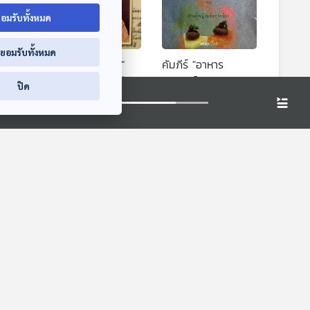
อมรับทั้งหมด
่ยอมรับทั้งหมด
 หม่อม
ตำนาน “กะปิพล่า”
คัมภีร์ "อาหาร
วดี
อร่อยจนต้องเลียมือ
อินเตอร์"
ปิด
่งยุค
าน
เรื่องเล่าข้างเตาถ่าน
เรื่องเล่าข้างเตาถ่าน
ารเป็น
EP. 191: วรดาสิริน
EP. 163: ณัฏฐา |
า
จิตรพรทรัพย์ | รอบ
รอบ 13.00 | วันเด็ก