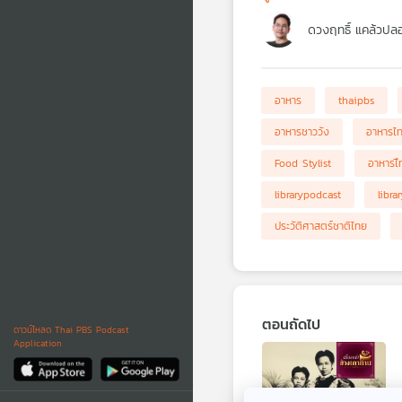
ดวงฤทธิ์ แคล้วปลอ
อาหาร
thaipbs
อาหารชาววัง
อาหารไ
Food Stylist
อาหารไื
librarypodcast
libra
ประวัติศาสตร์ชาติไทย
ตอนถัดไป
ดาวน์โหลด Thai PBS Podcast
Application