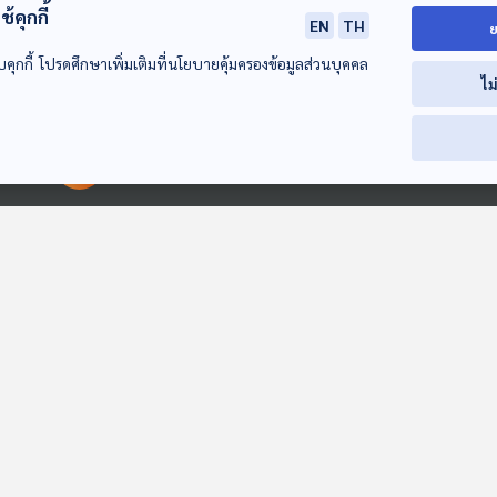
้คุกกี้
EN
TH
ย
บคุกกี้ โปรดศึกษาเพิ่มเติมที่นโยบายคุ้มครองข้อมูลส่วนบุคคล
ไม
สายทิพย์ แห่งวัง
“ลูกแก้ว” ในพระวิมา
"ท่านหญิงเป้า"
สวนสุนันทา ตอนที่ 2
ดาเธอฯ ซังกุงสูงสุด
เจ้าหญิงเราหินา
แห่งราชสำนักสยาม
ท้าวทองกีบม้าแห
เรื่องเล่าข้างเตาถ่าน
เรื่องเล่าข้างเตาถ่าน
เรื่องเล่าข้างเตาถ่
00:00:00
00:00:00
รัชกาลที่ 9
EP. 174: มหัศจรรย์
EP. 2015: ลูกโป่งทำ
EP. 756: เมื่อก
เมืองโบราณ 3,000
จากน้ำนมต้นไม้นะ
เจ้าภาพงานกีฬ