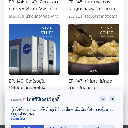
EP. 144: การคัดเลือกจรวด
EP. 145: มหากาพย์การ
ของ NASA ที่ไม่ใช่จรวดลำ
ผจญภัยของพี่น้องยานวอย
ไหนก็ส่งออกสู่อวกาศได้
เอเจอร์
Starstuff เรื่องเล่าจากดวงดาว
Starstuff เรื่องเล่าจากดวงดาว
EP. 146: มีอะไรอยู่ใน
EP. 147: ทำไมเราไม่ทอด
Vehicle Assembly
อาหารในอวกาศ
Bluiding อาคารประกอบ
Starstuff เรื่องเล่าจากดวงดาว
Starstuff เรื่องเล่าจากดวงดาว
ไทยพีบีเอสใช้คุกกี้
EN
TH
จรวดของ NASA
ดาวน์โหลด Thai PBS Podcast Application
เว็บไซต์ของเรามีการจัดเก็บคุกกี้ โปรดศึกษาเพิ่มเติมที่นโยบายคุ้มครอง
ข้อมูลส่วนบุคคล
เพิ่มเติม
ตอนที่เกี่ยวข้อง