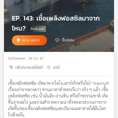
เครือ
ข่าย
EP. 143: เชื้อเพลิงฟอสซิลมาจาก
วิทยุ
ไทย
ไหน?
พี
บี
ชื่นชอบ
ฟังรายการ
เอส
วันที่เผยแพร่ : 29 มิ.ย. 67
แผนที่
วิทยุ
เพิ่มในเพลย์ลิสต์
แชร์
เครือ
ข่าย
เชื้อเพลิงฟอสซิล เกิดมาจากไดโนเสาร์จริงหรือไม่? Starstuff
เรื่องเล่าจากดวงดาว ชวนมาหาคำตอบกันว่า จริง ๆ แล้ว เชื้อ
เพลิงฟอสซิล เช่น น้ำมันดิบ ถ่านหิน หรือก๊าซธรรมชาติ เกิด
ขึ้นจากอะไร และร่วมสำรวจความน่าทึ่งของกระบวนการการ
เกิดขึ้นของเชื้อเพลิงฟอสซิลและปริมาณมหาศาลใต้ผืนโลก
ไปด้วยกัน