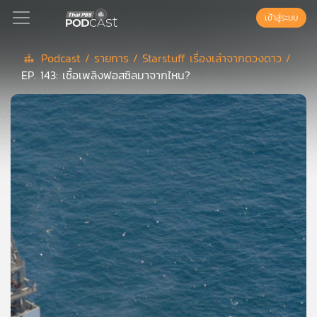
เข้าสู่ระบบ
Podcast /
รายการ /
Starstuff เรื่องเล่าจากดวงดาว /
EP. 143: เชื้อเพลิงฟอสซิลมาจากไหน?
Podcast
เพล
ย์
ลิ
สต์
แนะนำ
เพล
ย์
ลิ
สต์
ของ