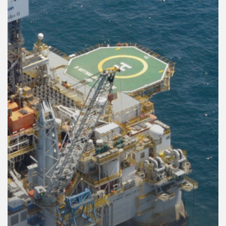
คุณ
เพลง
บทความ
ข่าว
และ
กิจกรรม
เกี่ยว
กับ
เรา