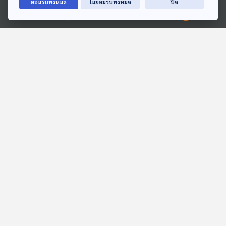
ยอมรับทั้งหมด
ไม่ยอมรับทั้งหมด
ปิด
Ⓒ 2020 องค์การกระจายเสียงและแพร่ภาพสาธารณะแห่งประเทศไทย
EP. 222: จับตากระแส
EP. 250: Deep Space
อวกาศที่กำลังจะมาในปี
Network จานไม่พอใช้ แถม
2026
จานที่ใหญ่ที่สุดยังพังเพิ่ม
Starstuff เรื่องเล่าจากดวงดาว
Starstuff เรื่องเล่าจากดวงดาว