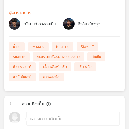
ผู้จัดรายการ
ณัฐนนท์ ดวงสูงเนิน
จิรสิน อัศวกุล
น้ำมัน
พลังงาน
ไดโนเสาร์
Starstuff
Spaceth
Starstuff เรื่องเล่าจากดวงดาว
ถ่านหิน
ก๊าซธรรมชาติ
เชื้อเพลิงฟอสซิล
เชื้อเพลิง
ซากไดโนเสาร์
ซากฟอสซิล
ความคิดเห็น (
1
)