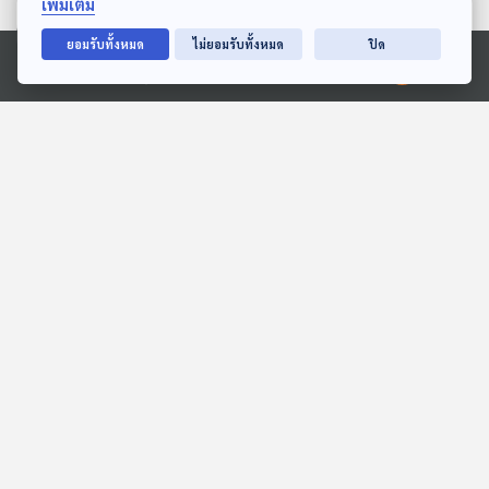
เพิ่มเติม
ตอนที่เกี่ยวข้อง
ยอมรับทั้งหมด
ไม่ยอมรับทั้งหมด
ปิด
Ⓒ 2020 องค์การกระจายเสียงและแพร่ภาพสาธารณะแห่งประเทศไทย
EP. 219: เมื่อญี่ปุ่นกลายเป็น
EP. 213: การค้นพบอันน่า
มห่อำนาจอวกาศ
อัศจรรย์ของ Spirit และ
Opportunity
Starstuff เรื่องเล่าจากดวงดาว
Starstuff เรื่องเล่าจากดวงดาว