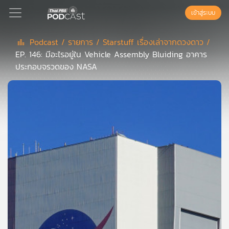
เข้าสู่ระบบ
Podcast /
รายการ /
Starstuff เรื่องเล่าจากดวงดาว /
EP. 146: มีอะไรอยู่ใน Vehicle Assembly Bluiding อาคาร
Podcast
ประกอบจรวดของ NASA
เพล
ย์
ลิ
สต์
แนะนำ
เพล
ย์
ลิ
สต์
ของ