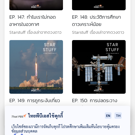
EP. 147: ทำไมเราไม่ทอด
EP. 148: ประวัติการศึกษา
อาหารในอวกาศ
ดาวเคราะห์น้อย
Starstuff เรื่องเล่าจากดวงดาว
Starstuff เรื่องเล่าจากดวงดาว
EP. 149: การถูกระงับเที่ยว
EP. 150: การปลดระวาง
บินของจรวด Falcon 9
สถานีอวกาศนานาชาติ
ไทยพีบีเอสใช้คุกกี้
Starstuff เรื่องเล่าจากดวงดาว
Starstuff เรื่องเล่าจากดวงดาว
EN
TH
ดาวน์โหลด Thai PBS Podcast Application
เว็บไซต์ของเรามีการจัดเก็บคุกกี้ โปรดศึกษาเพิ่มเติมที่นโยบายคุ้มครอง
ข้อมูลส่วนบุคคล