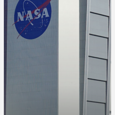
คุณ
เพลง
บทความ
ข่าว
และ
กิจกรรม
เกี่ยว
กับ
เรา