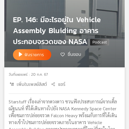
เครือ
ข่าย
EP. 146: มีอะไรอยู่ใน Vehicle
วิทยุ
ไทย
Assembly Bluiding อาคาร
พี
บี
ประกอบจรวดของ NASA
เอส
ชื่นชอบ
ฟังรายการ
แผนที่
วิทยุ
วันที่เผยแพร่ : 20 ก.ค. 67
เครือ
เพิ่มในเพลย์ลิสต์
แชร์
ข่าย
Starstuff เรื่องเล่าจากดวงดาว ชวนฟังประสบการณ์จากเติ้ล
ณัฐนนท์ ที่ได้เดินทางไปยัง NASA Kennedy Space Center
เพื่อชมการปล่อยจรวด Falcon Heavy พร้อมกับการที่ได้เดิน
ทางเข้าไปชมการปล่อยจรวดภายในอาคาร Vehicle