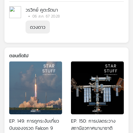
วรวิทย์ คูตะรัตนา
06 ส.ค. 67 20:28
ดวงดาว
ตอนถัดไป
EP. 149: การถูกระงับเที่ยว
EP. 150: การปลดระวาง
บินของจรวด Falcon 9
สถานีอวกาศนานาชาติ