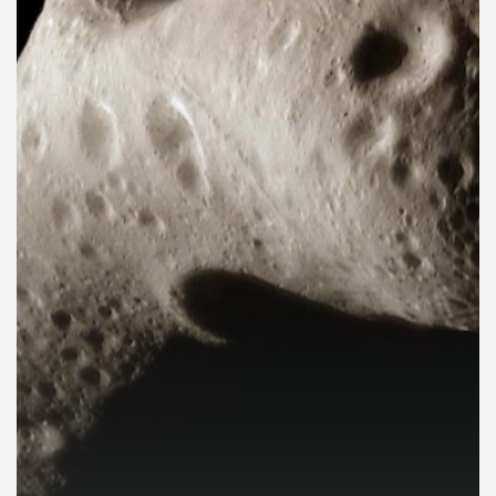
คุณ
เพลง
บทความ
ข่าว
และ
กิจกรรม
เกี่ยว
กับ
เรา