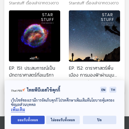
Starstuff เรื่องเล่าจากดวงดาว
Starstuff เรื่องเล่าจากดวงดาว
EP. 151: ประสบการณ์เป็น
EP. 152: ดาราศาสตร์พื้น
นักดาราศาสตร์ที่อเมริกา
เมือง การมองฟ้าผ่านมุม
มองเก่า
Starstuff เรื่องเล่าจากดวงดาว
Starstuff เรื่องเล่าจากดวงดาว
ไทยพีบีเอสใช้คุกกี้
EN
TH
ดาวน์โหลด Thai PBS Podcast Application
เว็บไซต์ของเรามีการจัดเก็บคุกกี้ โปรดศึกษาเพิ่มเติมที่นโยบายคุ้มครอง
ข้อมูลส่วนบุคคล
ตอนที่เกี่ยวข้อง
เพิ่มเติม
ยอมรับทั้งหมด
ไม่ยอมรับทั้งหมด
ปิด