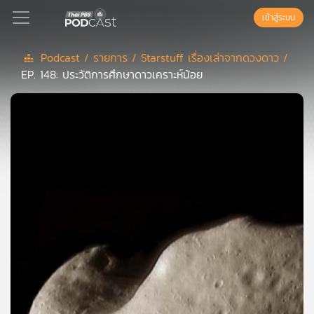
เข้าสู่ระบบ
Podcast /
รายการ /
Starstuff เรื่องเล่าจากดวงดาว /
EP. 148: ประวัติการศึกษาดาวเคราะห์น้อย
Podcast
เพล
ย์
ลิ
สต์
แนะนำ
เพล
ย์
ลิ
สต์
ของ