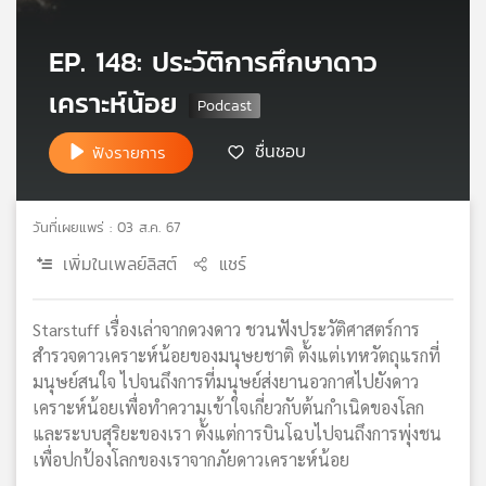
เครือ
ข่าย
EP. 148: ประวัติการศึกษาดาว
วิทยุ
เคราะห์น้อย
ไทย
พี
บี
ชื่นชอบ
ฟังรายการ
เอส
วันที่เผยแพร่ : 03 ส.ค. 67
แผนที่
เพิ่มในเพลย์ลิสต์
แชร์
วิทยุ
เครือ
ข่าย
Starstuff เรื่องเล่าจากดวงดาว ชวนฟังประวัติศาสตร์การ
สำรวจดาวเคราะห์น้อยของมนุษยชาติ ตั้งแต่เทหวัตถุแรกที่
มนุษย์สนใจ ไปจนถึงการที่มนุษย์ส่งยานอวกาศไปยังดาว
เคราะห์น้อยเพื่อทำความเข้าใจเกี่ยวกับต้นกำเนิดของโลก
และระบบสุริยะของเรา ตั้งแต่การบินโฉบไปจนถึงการพุ่งชน
เพื่อปกป้องโลกของเราจากภัยดาวเคราะห์น้อย