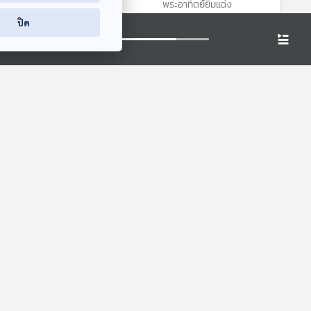
พระอาทิตย์ยิ้มแฉ่ง
พระอาทิตย์ยิ้มแฉ่ง
ปิด
วน้ำ
EP. 216: ตัวอะไรตั้ง
EP. 2: สารคดี ฉบับ
มนะ
ท้องนานที่สุด
พิเศษ 120 ปี มาลัย
ชูพินิจ
นานาสัตว์สารพัดเสียง
ห้องสมุดหลังไมค์