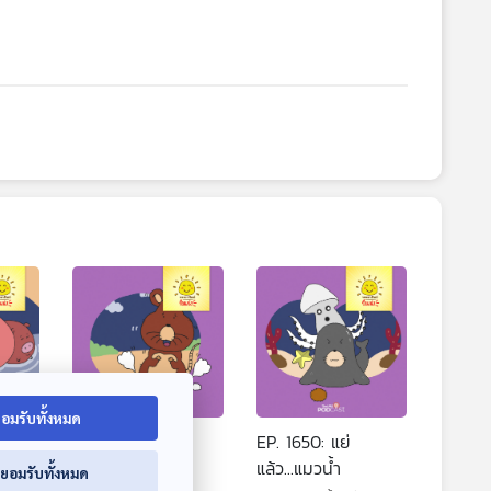
อมรับทั้งหมด
มูสาม
EP. 1649: หนูจี๊ด
EP. 1650: แย่
ทำได้
แล้ว...แมวน้ำ
่ยอมรับทั้งหมด