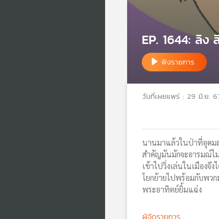
EP. 1644: ลิง ล
ฟังรายการ
วันที่เผยแพร่ : 29 มิ.ย. 6
นานมาแล้วในป่าที่อุดมสมบู
สำคัญมันมักจะอารมณ์ไม่ค
เข้าไปวิ่งเล่นในเมืองจึง
โยกย้ายไปพร้อมกับพวกม
พระอาทิตย์ยิ้มแฉ่ง
ผู้จัดรายการ