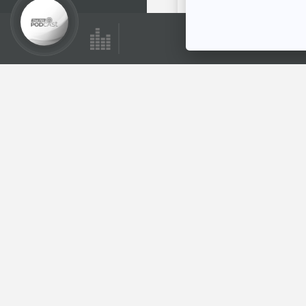
พระอาทิตย์ยิ้มแฉ่ง
ตอนที่เกี่ยวข้อง
EP. 2041: ลิ้นนกหัว
ขวานยาวพันสมองได้
นะ
พระอาทิตย์ยิ้มแฉ่ง