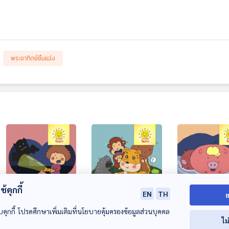
พระอาทิตย์ยิ้มแฉ่ง
้คุกกี้
EN
TH
ย
EP. 1646: ปีศาจกับ
EP. 1647: ลูกเสือที่
EP. 1648: ลูกห
บคุกกี้ โปรดศึกษาเพิ่มเติมที่นโยบายคุ้มครองข้อมูลส่วนบุคคล
ความกลัว
ดุร้าย
ตัว
ไม