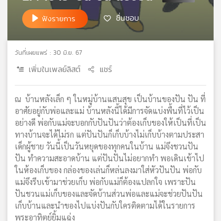
เครือ
ชื่นชอบ
ฟังรายการ
ข่าย
วิทยุ
ไทย
วันที่เผยแพร่ : 30 มิ.ย. 67
พี
บี
เพิ่มในเพลย์ลิสต์
แชร์
เอส
ณ บ้านหลังเล็ก ๆ ในหมู่บ้านแสนสุข เป็นบ้านของปัน ปัน ที่
อาศัยอยู่กับพ่อและแม่ บ้านหลังนี้ได้มีการจัดแบ่งพื้นที่ไว้เป็น
แผนที่
อย่างดี พ่อกับแม่จะบอกกับปันปันว่าต้องเก็บของให้เป็นที่เป็น
วิทยุ
ทางบ้านจะได้ไม่รก แต่ปันปันก็เก็บบ้างไม่เก็บบ้างตามประสา
เครือ
ข่าย
เด็กผู้ชาย วันนี้เป็นวันหยุดของทุกคนในบ้าน แม่จึงชวนปัน
ปัน ทำความสะอาดบ้าน แต่ปันปันไม่อยากทำ พอเดินเข้าไป
ในห้องเก็บของ กล่องของเล่นก็หล่นลงมาใส่หัวปันปัน พ่อกับ
แม่จึงรีบเข้ามาช่วยเก็บ พ่อกับแม่ก็ต้องแปลกใจ เพราะปัน
ปันชวนแม่เก็บของและจัดบ้านส่วนพ่อและแม่จะช่วยปันปัน
เก็บบ้านและนำของไปแบ่งปันกับใครติดตามได้ในรายการ
พระอาทิตย์ยิ้มแฉ่ง