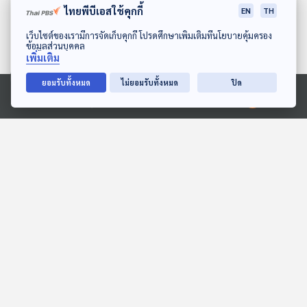
ไทยพีบีเอสใช้คุกกี้
EN
TH
ดาวน์โหลด Thai PBS Podcast Application
เว็บไซต์ของเรามีการจัดเก็บคุกกี้ โปรดศึกษาเพิ่มเติมที่นโยบายคุ้มครอง
ข้อมูลส่วนบุคคล
เพิ่มเติม
ยอมรับทั้งหมด
ไม่ยอมรับทั้งหมด
ปิด
Ⓒ 2020 องค์การกระจายเสียงและแพร่ภาพสาธารณะแห่งประเทศไทย
เก้งหม้อ เคยไปทะเล
EP. 137: นิทาน ตัวนุ่มอยาก
เก่งบ้าง
สื่อเสียงนิทาน : นิทานเด็กเล็ก
หูยาวเล่าเรื่อง