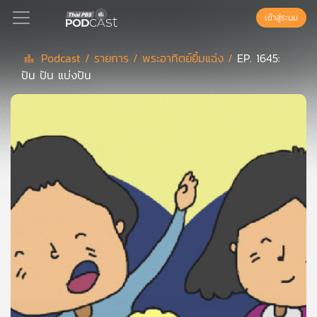
เข้าสู่ระบบ
Podcast /
รายการ /
พระอาทิตย์ยิ้มแฉ่ง /
EP. 1645:
ปัน ปัน แบ่งปัน
Podcast
เพล
ย์
ลิ
สต์
แนะนำ
เพล
ย์
ลิ
สต์
ของ