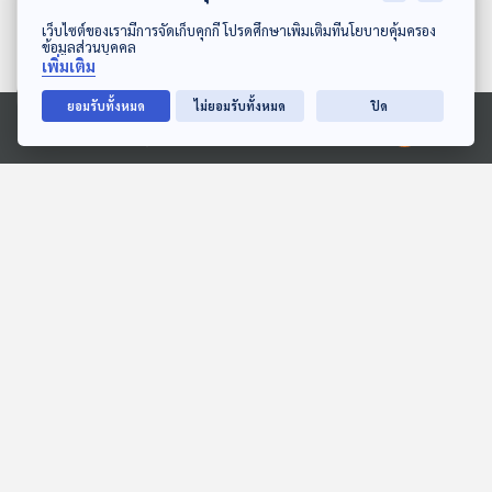
ดาวน์โหลด Thai PBS Podcast Application
เว็บไซต์ของเรามีการจัดเก็บคุกกี้ โปรดศึกษาเพิ่มเติมที่นโยบายคุ้มครอง
ข้อมูลส่วนบุคคล
เพิ่มเติม
ยอมรับทั้งหมด
ไม่ยอมรับทั้งหมด
ปิด
Ⓒ 2020 องค์การกระจายเสียงและแพร่ภาพสาธารณะแห่งประเทศไทย
มดแดงไม่มีเหล็กใน... แล้ว
EP. 132: นิทาน พานไหว้ครู
ทำไมกัดเจ็บจี๊ด
ของเด็ก ๆ ทุกคน
พระอาทิตย์ยิ้มแฉ่ง
หูยาวเล่าเรื่อง
EP. 16: ล่องไพร ผีตอง
EP. 7: ทุ่งมหาราช