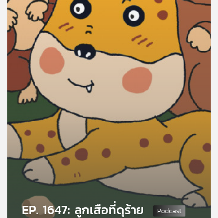
คุณ
เพลง
บทความ
ข่าว
และ
กิจกรรม
เกี่ยว
กับ
เรา
EP. 1647: ลูกเสือที่ดุร้าย