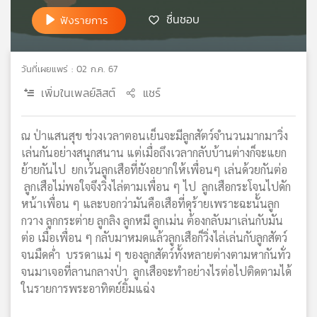
เครือ
ชื่นชอบ
ฟังรายการ
ข่าย
วิทยุ
ไทย
วันที่เผยแพร่ : 02 ก.ค. 67
พี
เพิ่มในเพลย์ลิสต์
แชร์
บี
เอส
ณ ป่าแสนสุข ช่วงเวลาตอนเย็นจะมีลูกสัตว์จำนวนมากมาวิ่ง
เล่นกันอย่างสนุกสนาน แต่เมื่อถึงเวลากลับบ้านต่างก็จะแยก
แผนที่
ย้ายกันไป ยกเว้นลูกเสือที่ยังอยากให้เพื่อนๆ เล่นด้วยกันต่อ
วิทยุ
ลูกเสือไม่พอใจจึงวิ่งไล่ตามเพื่อน ๆ ไป ลูกเสือกระโจนไปดัก
เครือ
หน้าเพื่อน ๆ และบอกว่ามันคือเสือที่ดุร้ายเพราะฉะนั้นลูก
ข่าย
กวาง ลูกกระต่าย ลูกลิง ลูกหมี ลูกเม่น ต้องกลับมาเล่นกับมัน
ต่อ เมื่อเพื่อน ๆ กลับมาหมดแล้วลูกเสือก็วิ่งไล่เล่นกับลูกสัตว์
จนมืดค่ำ บรรดาแม่ ๆ ของลูกสัตว์ทั้งหลายต่างตามหากันทั่ว
จนมาเจอที่ลานกลางป่า ลูกเสือจะทำอย่างไรต่อไปติดตามได้
ในรายการพระอาทิตย์ยิ้มแฉ่ง