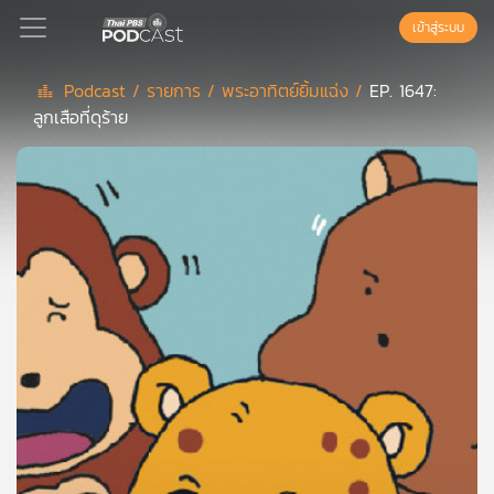
เข้าสู่ระบบ
Podcast /
รายการ /
พระอาทิตย์ยิ้มแฉ่ง /
EP. 1647:
ลูกเสือที่ดุร้าย
Podcast
เพล
ย์
ลิ
สต์
แนะนำ
เพล
ย์
ลิ
สต์
ของ