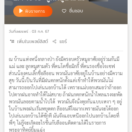
เครือ
ชื่นชอบ
ฟังรายการ
ข่าย
วิทยุ
ไทย
วันที่เผยแพร่ : 03 ก.ค. 67
พี
บี
เพิ่มในเพลย์ลิสต์
แชร์
เอส
ณ บ้านแห่งหนึ่งกลางป่า ยังมีครอบครัวหมูอาศัยอยู่ร่วมกันมี
แม่ และ ลูกหมูสามตัว พี่คนโตชื่อมิกกี้ พี่คนรองชื่อโจเซฟ
แผนที่
ส่วนน้องคนเล็กชื่อลีออน พวกมันอาศัยอยู่ในบ้านอย่างมีความ
วิทยุ
สุข วันนี้เป็นวันที่มีฝนตกหนักตั้งแต่เช้าทำให้พวกมันไม่
เครือ
ข่าย
สามารถออกไปเล่นนอกบ้านได้ เพราะแม่บอกเสมอว่าถ้าออก
ไปตากฝนอาจทำให้ไม่สบาย ถ้าฝนกตกหนักน้ำไหลแรงจะพัด
พวกมันลอยตามน้ำไปได้ พวกมันจึงนั่งคุยกันแบบเหงา ๆ อยู่
ในบ้านพอฝนเริ่มหยุดตก ลีออนดีใจมากเพราะมันจะได้ออก
ไปเล่นนอกบ้านได้ซักที มันจึงแอบหนีออกไปนอกบ้านโดยที่
พี่ๆ ไม่รู้จะเกิดอะไรขึ้นกับลีออนติดตามได้ในรายการ
พระอาทิตย์ยิ้มแฉ่ง