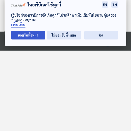
ไทยพีบีเอสใช้คุกกี้
EN
TH
ดาวน์โหลด Thai PBS Podcast Application
เว็บไซต์ของเรามีการจัดเก็บคุกกี้ โปรดศึกษาเพิ่มเติมที่นโยบายคุ้มครอง
ข้อมูลส่วนบุคคล
เพิ่มเติม
ยอมรับทั้งหมด
ไม่ยอมรับทั้งหมด
ปิด
Ⓒ 2020 องค์การกระจายเสียงและแพร่ภาพสาธารณะแห่งประเทศไทย
EP. 10: ล่องไพร ผีตอง
EP. 2021: ภูเขาแท่งไอติม
เหลืองคนสุดท้าย
พระอาทิตย์ยิ้มแฉ่ง
ห้องสมุดหลังไมค์