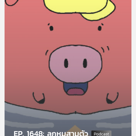
คุณ
เพลง
บทความ
ข่าว
และ
กิจกรรม
เกี่ยว
กับ
เรา
EP. 1648: ลูกหมูสามตัว