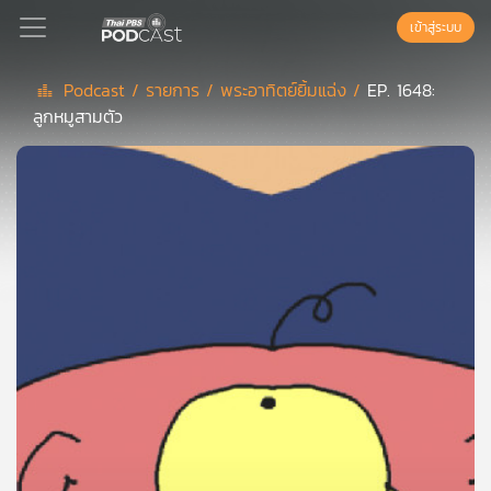
เข้าสู่ระบบ
Podcast /
รายการ /
พระอาทิตย์ยิ้มแฉ่ง /
EP. 1648:
ลูกหมูสามตัว
Podcast
เพล
ย์
ลิ
สต์
แนะนำ
เพล
ย์
ลิ
สต์
ของ