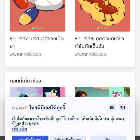
EP. 1997: ปริศนาสีของเม็ด
EP. 1998: มดตัวนิดเดียว
ยา
ทำไมกัดเจ็บจัง
พระอาทิตย์ยิ้มแฉ่ง
พระอาทิตย์ยิ้มแฉ่ง
ตอนที่เกี่ยวข้อง
ไทยพีบีเอสใช้คุกกี้
EN
TH
ดาวน์โหลด Thai PBS Podcast Application
เว็บไซต์ของเรามีการจัดเก็บคุกกี้ โปรดศึกษาเพิ่มเติมที่นโยบายคุ้มครอง
ข้อมูลส่วนบุคคล
เพิ่มเติม