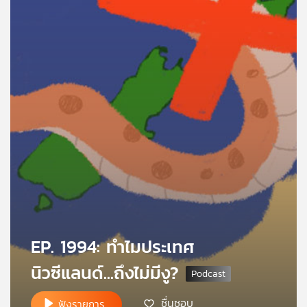
คุณ
เพลง
บทความ
ข่าว
และ
กิจกรรม
เกี่ยว
EP. 1994: ทำไมประเทศ
กับ
นิวซีแลนด์...ถึงไม่มีงู?
เรา
ชื่นชอบ
ฟังรายการ