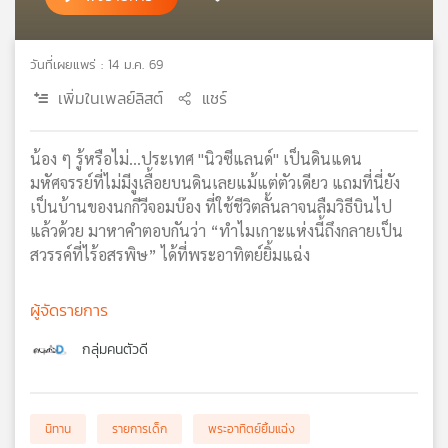
เครือ
ข่าย
วันที่เผยแพร่ : 14 ม.ค. 69
วิทยุ
ไทย
เพิ่มในเพลย์ลิสต์
แชร์
พี
บี
เอส
น้อง ๆ รู้หรือไม่…ประเทศ "นิวซีแลนด์" เป็นดินแดน
มหัศจรรย์ที่ไม่มีงูเลื้อยบนดินเลยแม้แต่ตัวเดียว แถมที่นี่ยัง
เป็นบ้านของนกกีวีจอมบ๊อง ที่ใช้ชีวิตลั้นลาจนลืมวิธีบินไป
แผนที่
แล้วด้วย มาหาคำตอบกันว่า “ทำไมเกาะแห่งนี้ถึงกลายเป็น
วิทยุ
สวรรค์ที่ไร้อสรพิษ” ได้ที่พระอาทิตย์ยิ้มแฉ่ง
เครือ
ข่าย
ผู้จัดรายการ
กลุ่มคนตัวดี
นิทาน
รายการเด็ก
พระอาทิตย์ยิ้มแฉ่ง