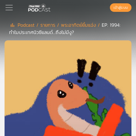
เข้าสู่ระบบ
Podcast /
รายการ /
พระอาทิตย์ยิ้มแฉ่ง /
EP. 1994:
ทำไมประเทศนิวซีแลนด์...ถึงไม่มีงู?
Podcast
เพล
ย์
ลิ
สต์
แนะนำ
เพล
ย์
ลิ
สต์
ของ