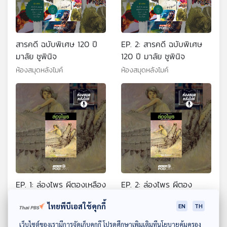
สารคดี ฉบับพิเศษ 120 ปี
EP. 2: สารคดี ฉบับพิเศษ
มาลัย ชูพินิจ
120 ปี มาลัย ชูพินิจ
ห้องสมุดหลังไมค์
ห้องสมุดหลังไมค์
EP. 1: ล่องไพร ผีตองเหลือง
EP. 2: ล่องไพร ผีตอง
คนสุดท้าย
เหลืองคนสุดท้าย
ไทยพีบีเอสใช้คุกกี้
EN
TH
ห้องสมุดหลังไมค์
ห้องสมุดหลังไมค์
ดาวน์โหลด Thai PBS Podcast Application
เว็บไซต์ของเรามีการจัดเก็บคุกกี้ โปรดศึกษาเพิ่มเติมที่นโยบายคุ้มครอง