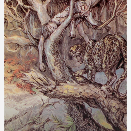
คุณ
เพลง
บทความ
ข่าว
และ
กิจกรรม
เกี่ยว
กับ
เรา