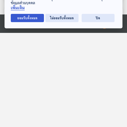
ข้อมูลส่วนบุคคล
เพิ่มเติม
ตอนที่เกี่ยวข้อง
ยอมรับทั้งหมด
ไม่ยอมรับทั้งหมด
ปิด
Ⓒ 2020 องค์การกระจายเสียงและแพร่ภาพสาธารณะแห่งประเทศไทย
เพื่อนรักนักตกปลา
EP. 1977: ม้าลายก็มีบัตร
ประชาชนนะ
สื่อเสียงนิทาน : นิทานเด็กเล็ก
พระอาทิตย์ยิ้มแฉ่ง