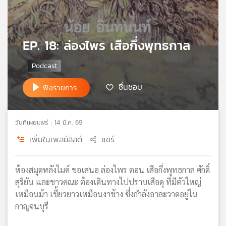
เครือ
ข่าย
วิทยุ
EP. 18: ล่องไพร เสือกึ่งพุทธกาล
ไทย
พี
บี
เอส
ชื่นชอบ
ฟังรายการ
แผนที่
วันที่เผยแพร่ : 14 มี.ค. 69
วิทยุ
เครือ
เพิ่มในเพลย์ลิสต์
แชร์
ข่าย
ห้องสมุดหลังไมค์ ขอเสนอ ล่องไพร ตอน เสือกึ่งพุทธกาล ศักดิ์
สุริยัน และชาวคณะ ต้องเดินทางไปปราบเสือดุ ที่มีตัวใหญ่
เหมือนม้า เขี้ยวยาวเหมือนงาช้าง ซึ่งกำลังอาละวาดอยู่ใน
กาญจนบุรี