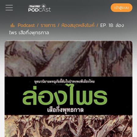
เข้าสู่ระบบ
Podcast /
รายการ /
ห้องสมุดหลังไมค์ /
EP. 18: ล่อง
ไพร เสือกึ่งพุทธกาล
Podcast
เพล
ย์
ลิ
สต์
แนะนำ
เพล
ย์
ลิ
สต์
ของ