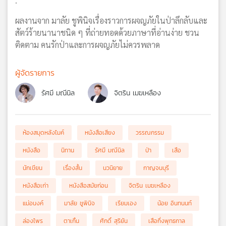
.
ผลงานจาก มาลัย ชูพินิจเรื่องราวการผจญภัยในป่าลึกลับและ
สัตว์ร้ายนานาชนิด ๆ ที่ถ่ายทอดด้วยภาษาที่อ่านง่าย ชวน
ติดตาม คนรักป่าและการผจญภัยไม่ควรพลาด
ผู้จัดรายการ
รัศมี มณีนิล
จิตริน เมฆเหลือง
ห้องสมุดหลังไมค์
หนังสือเสียง
วรรณกรรม
หนังสือ
นิทาน
รัศมี มณีนิล
ป่า
เสือ
นักเขียน
เรื่องสั้น
นวนิยาย
กาญจนบุรี
หนังสือเก่า
หนังสือสมัยก่อน
จิตริน เมฆเหลือง
แม่อนงค์
มาลัย ชูพินิจ
เรียมเอง
น้อย อินทนนท์
ล่องไพร
ตาเกิ้น
ศักดิ์ สุริยัน
เสือกึ่งพุทธกาล