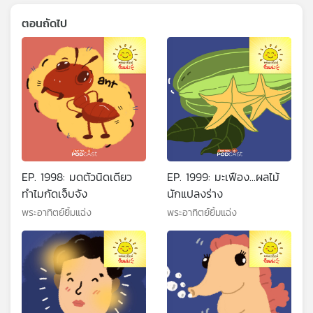
ตอนถัดไป
EP. 1998: มดตัวนิดเดียว
EP. 1999: มะเฟือง...ผลไม้
ทำไมกัดเจ็บจัง
นักแปลงร่าง
พระอาทิตย์ยิ้มแฉ่ง
พระอาทิตย์ยิ้มแฉ่ง