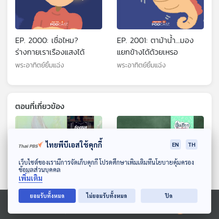
EP. 2000: เชื่อไหม?
EP. 2001: ตาม้าน้ำ...มอง
ร่างกายเราเรืองแสงได้
แยกข้างได้ด้วยเหรอ
พระอาทิตย์ยิ้มแฉ่ง
พระอาทิตย์ยิ้มแฉ่ง
ตอนที่เกี่ยวข้อง
ไทยพีบีเอสใช้คุกกี้
EN
TH
ดาวน์โหลด Thai PBS Podcast Application
เว็บไซต์ของเรามีการจัดเก็บคุกกี้ โปรดศึกษาเพิ่มเติมที่นโยบายคุ้มครอง
ข้อมูลส่วนบุคคล
เพิ่มเติม
ยอมรับทั้งหมด
ไม่ยอมรับทั้งหมด
ปิด
EP. 5: ล่องไพร เมืองลับแล
อำลาครบจบวิทยา
Ⓒ 2020 องค์การกระจายเสียงและแพร่ภาพสาธารณะแห่งประเทศไทย