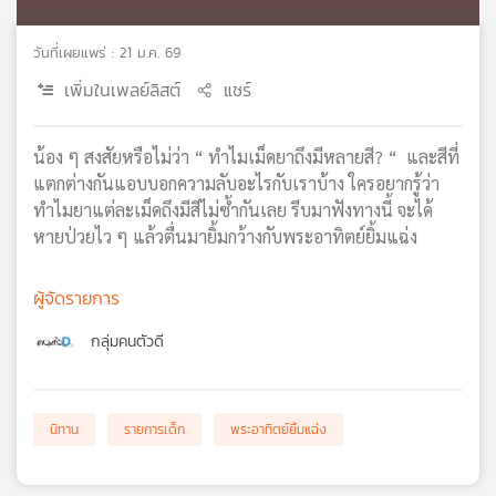
เครือ
ข่าย
วันที่เผยแพร่ : 21 ม.ค. 69
วิทยุ
เพิ่มในเพลย์ลิสต์
แชร์
ไทย
พี
บี
น้อง ๆ สงสัยหรือไม่ว่า “ ทำไมเม็ดยาถึงมีหลายสี? “ และสีที่
เอส
แตกต่างกันแอบบอกความลับอะไรกับเราบ้าง ใครอยากรู้ว่า
ทำไมยาแต่ละเม็ดถึงมีสีไม่ซ้ำกันเลย รีบมาฟังทางนี้ จะได้
หายป่วยไว ๆ แล้วตื่นมายิ้มกว้างกับพระอาทิตย์ยิ้มแฉ่ง
แผนที่
วิทยุ
ผู้จัดรายการ
เครือ
ข่าย
กลุ่มคนตัวดี
นิทาน
รายการเด็ก
พระอาทิตย์ยิ้มแฉ่ง