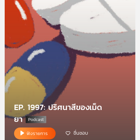
คุณ
เพลง
บทความ
ข่าว
และ
กิจกรรม
EP. 1997: ปริศนาสีของเม็ด
เกี่ยว
ยา
กับ
เรา
ชื่นชอบ
ฟังรายการ