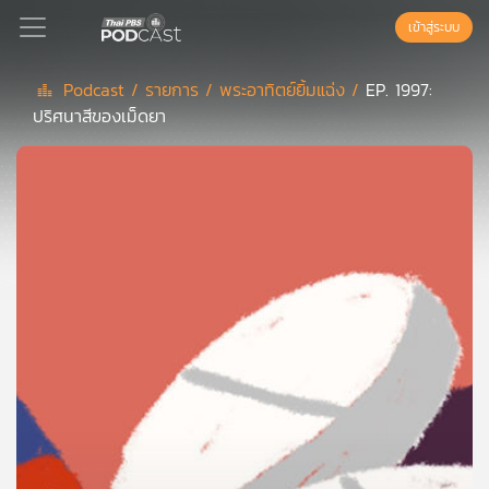
เข้าสู่ระบบ
Podcast /
รายการ /
พระอาทิตย์ยิ้มแฉ่ง /
EP. 1997:
ปริศนาสีของเม็ดยา
Podcast
เพล
ย์
ลิ
สต์
แนะนำ
เพล
ย์
ลิ
สต์
ของ