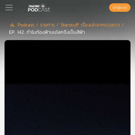
เข้าสู่ระบบ
Podcast /
รายการ /
Starstuff เรื่องเล่าจากดวงดาว /
EP. 142: ทำไมท้องฟ้าบนโลกจึงเป็นสีฟ้า
Podcast
เพล
ย์
ลิ
สต์
แนะนำ
เพล
ย์
ลิ
สต์
ของ