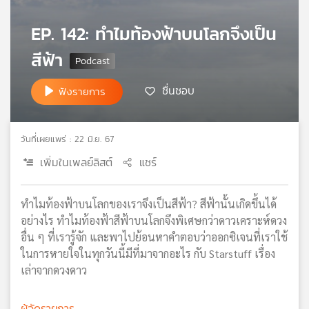
เครือ
EP. 142: ทำไมท้องฟ้าบนโลกจึงเป็น
ข่าย
วิทยุ
สีฟ้า
ไทย
พี
ชื่นชอบ
ฟังรายการ
บี
เอส
วันที่เผยแพร่ : 22 มิ.ย. 67
แผนที่
เพิ่มในเพลย์ลิสต์
แชร์
วิทยุ
เครือ
ข่าย
ทำไมท้องฟ้าบนโลกของเราจึงเป็นสีฟ้า? สีฟ้านั้นเกิดขึ้นได้
อย่างไร ทำไมท้องฟ้าสีฟ้าบนโลกจึงพิเศษกว่าดาวเคราะห์ดวง
อื่น ๆ ที่เรารู้จัก และพาไปย้อนหาคำตอบว่าออกซิเจนที่เราใช้
ในการหายใจในทุกวันนี้มีที่มาจากอะไร กับ Starstuff เรื่อง
เล่าจากดวงดาว
ผู้จัดรายการ