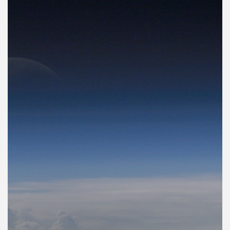
คุณ
เพลง
บทความ
ข่าว
และ
กิจกรรม
เกี่ยว
กับ
เรา