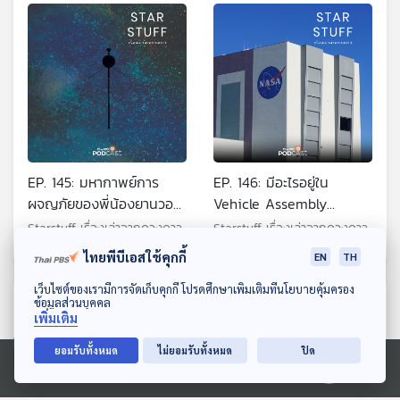
EP. 145: มหากาพย์การ
EP. 146: มีอะไรอยู่ใน
ผจญภัยของพี่น้องยานวอย
Vehicle Assembly
เอเจอร์
Bluiding อาคารประกอบ
Starstuff เรื่องเล่าจากดวงดาว
Starstuff เรื่องเล่าจากดวงดาว
จรวดของ NASA
ไทยพีบีเอสใช้คุกกี้
EN
TH
ดาวน์โหลด Thai PBS Podcast Application
เว็บไซต์ของเรามีการจัดเก็บคุกกี้ โปรดศึกษาเพิ่มเติมที่นโยบายคุ้มครอง
ตอนที่เกี่ยวข้อง
ข้อมูลส่วนบุคคล
เพิ่มเติม
ยอมรับทั้งหมด
ไม่ยอมรับทั้งหมด
ปิด
Ⓒ 2020 องค์การกระจายเสียงและแพร่ภาพสาธารณะแห่งประเทศไทย