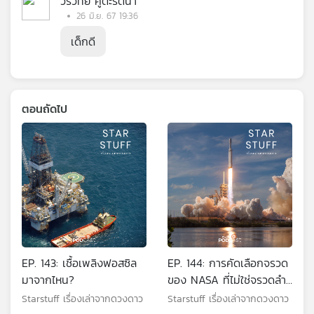
วรวิทย์ คูตะรัตนา
26 มิ.ย. 67 19:36
เด็กดี
ตอนถัดไป
EP. 143: เชื้อเพลิงฟอสซิล
EP. 144: การคัดเลือกจรวด
มาจากไหน?
ของ NASA ที่ไม่ใช่จรวดลำ
ไหนก็ส่งออกสู่อวกาศได้
Starstuff เรื่องเล่าจากดวงดาว
Starstuff เรื่องเล่าจากดวงดาว