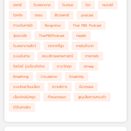
แพทย์
โรงพยาบาล
โรงหมอ
โรค
หมดสติ
โรคภัย
รถชน
สัตวแพทย์
podcast
ทางเดินหายใจ
Rongmhor
Thai PBS Podcast
สุขอนามัย
ThaiPBSPodcast
Health
โรงพยาบาลสัตว์
ตกจากที่สูง
หายใจลำบาก
ระบบขับถ่าย
คณะสัตวแพทยศาสตร์
การหายใจ
ทิลดิสร์ รุ่งเรืองกิจไกร
ภาวะวิกฤต
Airway
Breathing
Circulation
Disability
ระบบไหลเวียนเลือด
ความพิการ
มีบาดแผล
เลือดไหลไม่หยุด
กำหนดคลอด
สูญเสียความทรงตัว
ได้รับสารพิษ