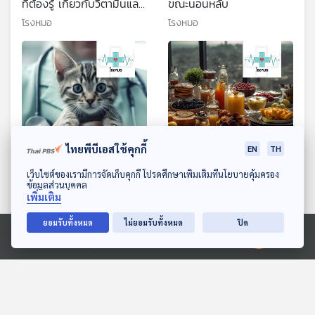
ที่ต้องรู้ เกี่ยวกับวิตามินและ
ขณะนอนหลับ
น้ำดื่มผสมวิตามิน
โรงหมอ
โรงหมอ
ไทยพีบีเอสใช้คุกกี้
EN
TH
ดาวน์โหลด Thai PBS Podcast Application
เว็บไซต์ของเรามีการจัดเก็บคุกกี้ โปรดศึกษาเพิ่มเติมที่นโยบายคุ้มครอง
EP. 902: ทำไมสัตว์เลี้ยง
EP. 903: การกินอาหารตาม
ข้อมูลส่วนบุคคล
จำเป็นต้องได้รับการตรวจ
นาฬิกาชีวิต
เพิ่มเติม
สุขภาพเป็นประจำทุกปี
โรงหมอ
โรงหมอ
ยอมรับทั้งหมด
ไม่ยอมรับทั้งหมด
ปิด
Ⓒ 2020 องค์การกระจายเสียงและแพร่ภาพสาธารณะแห่งประเทศไทย
ตอนที่เกี่ยวข้อง