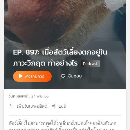
เครือ
ข่าย
วิทยุ
ไทย
พี
บี
เอส
EP. 897: เมื่อสัตว์เลี้ยงตกอยู่ใน
ภาวะวิกฤต ทำอย่างไร
แผนที่
วิทยุ
ชื่นชอบ
ฟังรายการ
เครือ
ข่าย
วันที่เผยแพร่ : 24 พ.ย. 66
เพิ่มในเพลย์ลิสต์
แชร์
สัตว์เลี้ยงไม่สามารถพูดได้ว่าเจ็บอะไรแต่เจ้าของต้องสังเกต