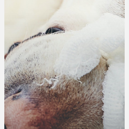
คุณ
เพลง
บทความ
ข่าว
และ
กิจกรรม
เกี่ยว
กับ
เรา