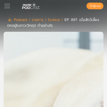
เข้าสู่ระบบ
Podcast /
รายการ /
โรงหมอ /
EP. 897: เมื่อสัตว์เลี้ยง
ตกอยู่ในภาวะวิกฤต ทำอย่างไร
Podcast
เพล
ย์
ลิ
สต์
แนะนำ
เพล
ย์
ลิ
สต์
ของ