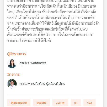
อาการและท่าทางของสัตว์เลี้ยงว่าเป็นอย่างไร โดยเฉพาะ
หากพบว่ามีอาการหายใจเสียงดัง ลิ้นเป็นสีม่วง มีแผลขนาด
ใหญ่ เลือดไหลไม่หยุด ขับถ่ายหรือปัสสาวะไม่ได้ ตัวร้อนจัด
ฯลฯ จำเป็นต้องพาไปพบสัตวแพทย์ทันที อย่ารอเวลาเด็ด
ขาด เพราะอาจเสี่ยงทำให้สัตว์เลี้ยงตายได้ ยังมีอาการอะไรอีก
บ้างที่เข้าข่ายภาวะวิกฤตของสัตว์เลี้ยงที่ต้องพาไปพบ
สัตวแพทย์ทันที ต้องใช้หลักการอะไรในการสังเกตอาการ
รายการ โรงหมอ เล่าให้ฟังค่ะ
ผู้จัดรายการ
สุรีย์พร วงศ์สถิตพร
วิทยากร
ผศ.นสพ.ดร.ทิลดิสร์ รุ่งเรืองกิจไกร
thaipbsradio
thaipbs
สุขภาพ
ยา
หมอ