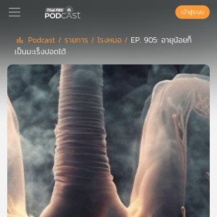
เข้าสู่ระบบ
Podcast /
รายการ /
โรงหมอ /
EP. 905: อายุน้อยก็
เป็นมะเร็งปอดได้
Podcast
เพล
ย์
ลิ
สต์
แนะนำ
เพล
ย์
ลิ
สต์
ของ