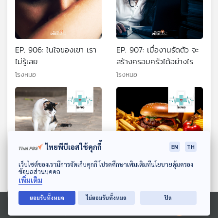
EP. 906: ในใจของเขา เรา
EP. 907: เมื่องานรัดตัว จะ
ไม่รู้เลย
สร้างครอบครัวได้อย่างไร
โรงหมอ
โรงหมอ
ไทยพีบีเอสใช้คุกกี้
EN
TH
ดาวน์โหลด Thai PBS Podcast Application
เว็บไซต์ของเรามีการจัดเก็บคุกกี้ โปรดศึกษาเพิ่มเติมที่นโยบายคุ้มครอง
ข้อมูลส่วนบุคคล
เพิ่มเติม
EP. 908: หากสัตว์เลี้ยงถูกงู
EP. 909: อาหารทำลายตับ
กัด ทำอย่างไร
โรงหมอ
ยอมรับทั้งหมด
ไม่ยอมรับทั้งหมด
ปิด
โรงหมอ
Ⓒ 2020 องค์การกระจายเสียงและแพร่ภาพสาธารณะแห่งประเทศไทย