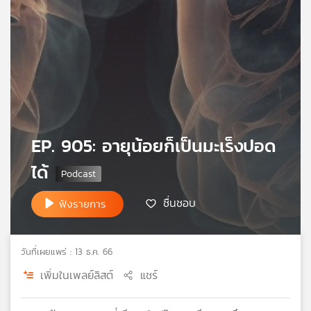
เครือ
ข่าย
วิทยุ
ไทย
พี
บี
เอส
EP. 905: อายุน้อยก็เป็นมะเร็งปอด
แผนที่
ได้
วิทยุ
เครือ
ชื่นชอบ
ฟังรายการ
ข่าย
วันที่เผยแพร่ : 13 ธ.ค. 66
เพิ่มในเพลย์ลิสต์
แชร์