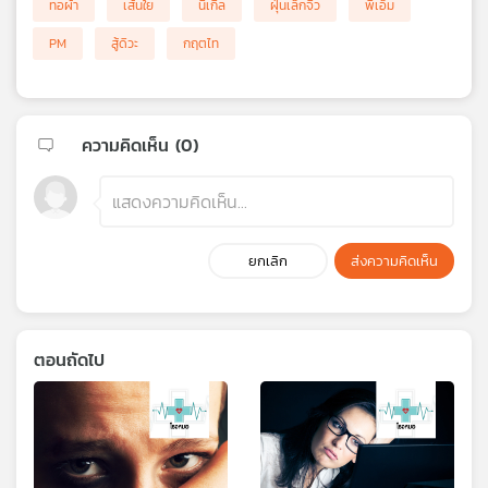
ทอผ้า
เส้นใย
นิเกิล
ฝุ่นเล็กจิ๋ว
พีเอ็ม
PM
สู้ดิวะ
กฤตไท
ความคิดเห็น (
0
)
ยกเลิก
ส่งความคิดเห็น
ตอนถัดไป