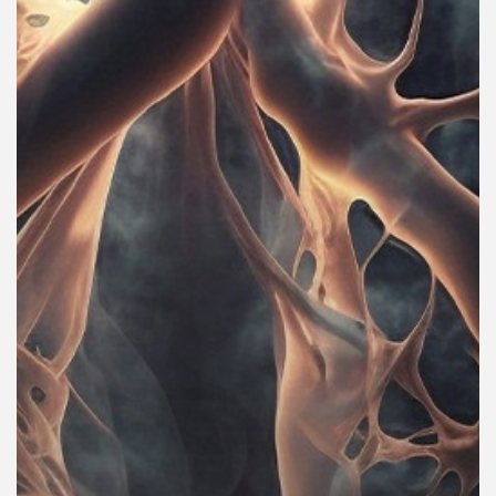
คุณ
เพลง
บทความ
ข่าว
และ
กิจกรรม
เกี่ยว
กับ
เรา