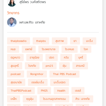
สุรีย์พร วงศ์สถิตพร
วิทยากร
ผศ.นพ.ศิระ เลาหทัย
thaipbsradio
thaipbs
สุขภาพ
ยา
มะเร็ง
หมอ
แพทย์
โรงพยาบาล
โรงหมอ
โรค
ฤดูหนาว
อายุน้อย
ปอด
ควัน
บุหรี่
สูบบุหรี่
โรคภัย
pm2.5
ฝุ่น
สารเคมี
podcast
Rongmhor
Thai PBS Podcast
สุขอนามัย
เซลล์มะเร็ง
มะเร็งปอด
ThaiPBSPodcast
PM25
Health
เซลล์
เหล็ก
ฤดูฝุ่น
โรงงานอุตสาหกรรม
ศิระ เลาหทัย