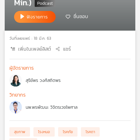
Min.)
เครือ
ข่าย
ชื่นชอบ
ฟังรายการ
วิทยุ
ไทย
พี
วันที่เผยแพร่ : 18 มี.ค. 63
บี
เอส
เพิ่มในเพลย์ลิสต์
แชร์
ผู้จัดรายการ
แผนที่
วิทยุ
สุรีย์พร วงศ์สถิตพร
เครือ
ข่าย
วิทยากร
นพ.พรพัฒนะ วิจิตรเวชไพศาล
สุขภาพ
โรงหมอ
โรคภัย
โรคตา