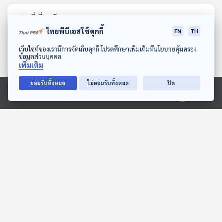
ตอนที่เกี่ยวข้อง
ไทยพีบีเอสใช้คุกกี้
EN
TH
ดาวน์โหลด Thai PBS Podcast Application
เว็บไซต์ของเรามีการจัดเก็บคุกกี้ โปรดศึกษาเพิ่มเติมที่นโยบายคุ้มครอง
ข้อมูลส่วนบุคคล
เพิ่มเติม
ยอมรับทั้งหมด
ไม่ยอมรับทั้งหมด
ปิด
Ⓒ 2020 องค์การกระจายเสียงและแพร่ภาพสาธารณะแห่งประเทศไทย
EP. 1233: ต้อลม ต้อกระจก
EP. 1207: "ช่างมัน-ทำใจ"
และปัญหาสายตาในเด็กเล็ก
ปากพูดได้แต่ทำมันยาก!
เจาะลึกความเครียด ภัย
โรงหมอ
โรงหมอ
เงียบคนไทย