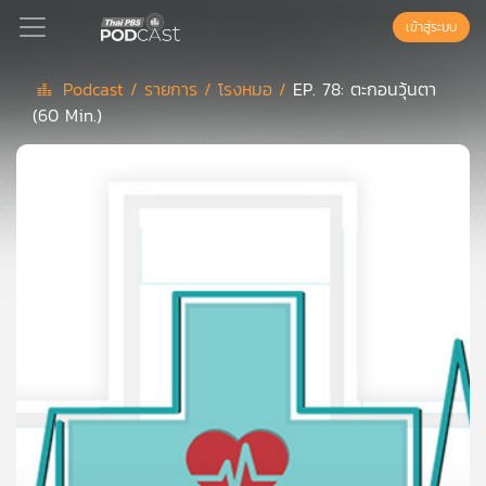
เข้าสู่ระบบ
Podcast /
รายการ /
โรงหมอ /
EP. 78: ตะกอนวุ้นตา
(60 Min.)
Podcast
เพล
ย์
ลิ
สต์
แนะนำ
เพล
ย์
ลิ
สต์
ของ