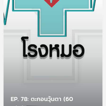
คุณ
เพลง
บทความ
ข่าว
และ
กิจกรรม
เกี่ยว
กับ
เรา
EP. 78: ตะกอนวุ้นตา (60