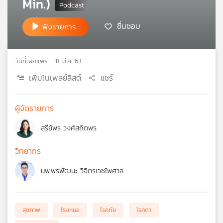
Min.)
เครือ
ข่าย
ชื่นชอบ
ฟังรายการ
วิทยุ
ไทย
พี
วันที่เผยแพร่ : 18 มี.ค. 63
บี
เอส
เพิ่มในเพลย์ลิสต์
แชร์
ผู้จัดรายการ
แผนที่
วิทยุ
สุรีย์พร วงศ์สถิตพร
เครือ
ข่าย
วิทยากร
นพ.พรพัฒนะ วิจิตรเวชไพศาล
สุขภาพ
โรงหมอ
โรคภัย
โรคตา