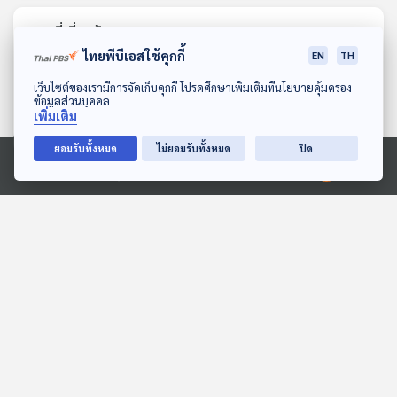
ตอนที่เกี่ยวข้อง
ไทยพีบีเอสใช้คุกกี้
EN
TH
ดาวน์โหลด Thai PBS Podcast Application
เว็บไซต์ของเรามีการจัดเก็บคุกกี้ โปรดศึกษาเพิ่มเติมที่นโยบายคุ้มครอง
ข้อมูลส่วนบุคคล
เพิ่มเติม
ยอมรับทั้งหมด
ไม่ยอมรับทั้งหมด
ปิด
Ⓒ 2020 องค์การกระจายเสียงและแพร่ภาพสาธารณะแห่งประเทศไทย
EP. 1189: มะเร็ง ไม่มี
EP. 247: Healthy China
สัญญาณเตือนแต่ต้องรู้ทัน
2030 แผนสร้างพลเมือง
ก่อนสาย
แข็งแรงและเศรษฐกิจมั่งคั่ง
โรงหมอ
มองจีนมุมใหม่
ของจีน