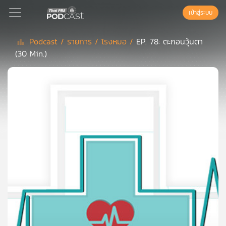
เข้าสู่ระบบ
Podcast /
รายการ /
โรงหมอ /
EP. 78: ตะกอนวุ้นตา
(30 Min.)
Podcast
เพล
ย์
ลิ
สต์
แนะนำ
เพล
ย์
ลิ
สต์
ของ