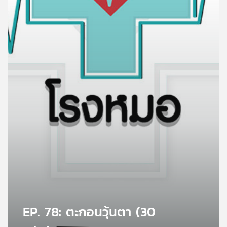
คุณ
เพลง
บทความ
ข่าว
และ
กิจกรรม
เกี่ยว
กับ
เรา
EP. 78: ตะกอนวุ้นตา (30