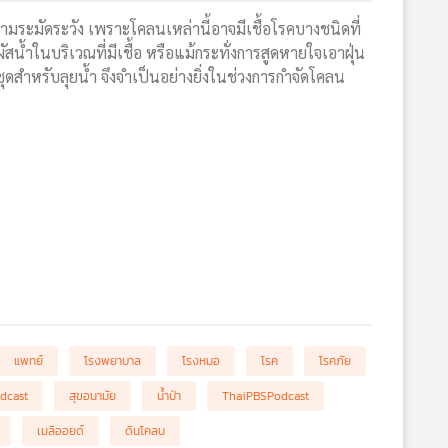
มความระมัดระวัง เพราะโคลนเหล่านี้อาจมีเชื้อโรคบางชนิดที่
ผัสน้ำในบริเวณที่มีเชื้อ หรือแม้กระทั่งการสูดหายใจเอาฝุ่น
อชุดสำหรับลุยน้ำ จึงจำเป็นอย่างยิ่งในช่วงการกำจัดโคลน
แพทย์
โรงพยาบาล
โรงหมอ
โรค
โรคภัย
dcast
สุขอนามัย
น้ำป่า
ThaiPBSPodcast
เมลิออยด์
ดินโคลน