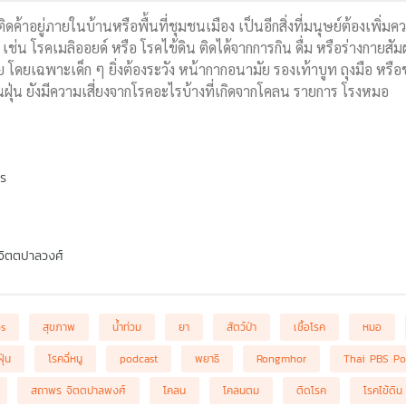
ิดค้าอยู่ภายในบ้านหรือพื้นที่ชุมชนเมือง เป็นอีกสิ่งที่มนุษย์ต้องเพิ่
้ เช่น โรคเมลิออยด์ หรือ โรคไข้ดิน ติดได้จากการกิน ดื่ม หรือร่างกายสัม
งกาย โดยเฉพาะเด็ก ๆ ยิ่งต้องระวัง หน้ากากอนามัย รองเท้าบูท ถุงมือ หรื
นฝุ่น ยังมีความเสี่ยงจากโรคอะไรบ้างที่เกิดจากโคลน รายการ โรงหมอ
พร
จิตตปาลวงศ์
bs
สุขภาพ
น้ำท่วม
ยา
สัตว์ป่า
เชื้อโรค
หมอ
ฝุ่น
โรคฉี่หนู
podcast
พยาธิ
Rongmhor
Thai PBS Po
สถาพร จิตตปาลพงศ์
โคลน
โคลนตม
ติดโรค
โรคไข้ดิน