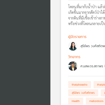
โคลนที่มากับน้ำป่า แล้วต
เกิดขึ้นมากจากสัตว์ป่าได
จากดินที่มีเชื้อเข้าร่า
หรือช่วงที่โคลนกลายเป็
ผู้จัดรายการ
สุรีย์พร วงศ์สถิต
วิทยากร
ศ.นสพ.ดร.สถาพร 
thaipbsradio
thaip
สุรีย์พร วงศ์สถิตพร
Health
melioidosis