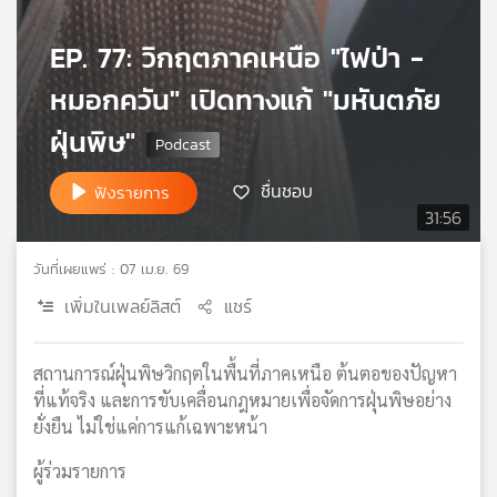
เครือ
ข่าย
EP. 77: วิกฤตภาคเหนือ "ไฟป่า -
วิทยุ
หมอกควัน" เปิดทางแก้ "มหันตภัย
ไทย
พี
ฝุ่นพิษ"
บี
เอส
ชื่นชอบ
ฟังรายการ
31:56
แผนที่
วันที่เผยแพร่ : 07 เม.ย. 69
วิทยุ
เครือ
เพิ่มในเพลย์ลิสต์
แชร์
ข่าย
สถานการณ์ฝุ่นพิษวิกฤตในพื้นที่ภาคเหนือ ต้นตอของปัญหา
ที่แท้จริง และการขับเคลื่อนกฎหมายเพื่อจัดการฝุ่นพิษอย่าง
ยั่งยืน ไม่ใช่แค่การแก้เฉพาะหน้า
ผู้ร่วมรายการ