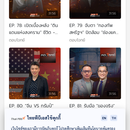
31:56
31:56
EP. 78: เปิดเบื้องหลัง "ดิน
EP. 79: จับตา "กองทัพ
แดนแห่งสงคราม" ชีวิต -
สหรัฐฯ" ปิดล้อม "ช่องแคบ
ความหวัง - มิตรภาพ ?
ฮอร์มุซ" บานปลาย ?
ตอบโจทย์
ตอบโจทย์
31:56
31:56
EP. 80: "จีน VS ทรัมป์"
EP. 81: รับมือ "ของจริง"
ปิดล้อม "ช่องแคบฮอร์มุซ"
หลังสงกรานต์ วิกฤต "ค่า
ไทยพีบีเอสใช้คุกกี้
EN
TH
ปมร้อนเปลี่ยนโลก
ครองชีพ - ราคาน้ำมัน"
ตอบโจทย์
ตอบโจทย์
ดาวน์โหลด Thai PBS Podcast Application
เว็บไซต์ของเรามีการจัดเก็บคุกกี้ โปรดศึกษาเพิ่มเติมที่นโยบายคุ้มครอง