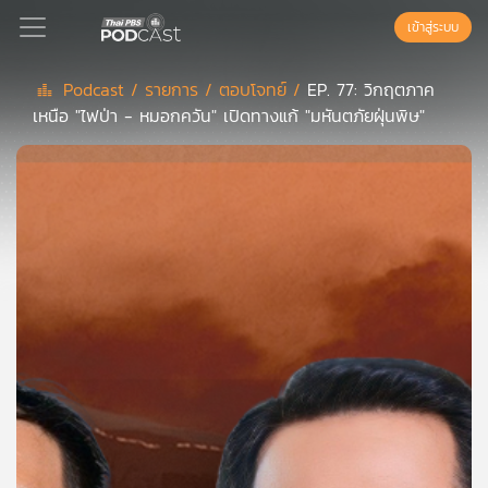
เข้าสู่ระบบ
Podcast /
รายการ /
ตอบโจทย์ /
EP. 77: วิกฤตภาค
เหนือ "ไฟป่า - หมอกควัน" เปิดทางแก้ "มหันตภัยฝุ่นพิษ"
Podcast
เพล
ย์
ลิ
สต์
แนะนำ
เพล
ย์
ลิ
สต์
ของ