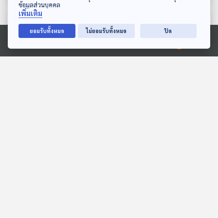
ข้อมูลส่วนบุคคล
เพิ่มเติม
ตอนที่เกี่ยวข้อง
ยอมรับทั้งหมด
ไม่ยอมรับทั้งหมด
ปิด
Ⓒ 2020 องค์การกระจายเสียงและแพร่ภาพสาธารณะแห่งประเทศไทย
31:56
31:56
EP. 15: จับตา "งบฯ เยียวยา
EP. 1136: เปลี่ยนจากคน
- ฟื้นฟู" น้ำท่วมภาคใต้
ธรรมดา ให้เป็นคนมีเสน่ห์
"น้อยไป - ตกหล่น" หรือไม่
ตอบโจทย์
โรงหมอ
?