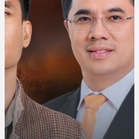
คุณ
เพลง
บทความ
ข่าว
และ
กิจกรรม
เกี่ยว
กับ
เรา