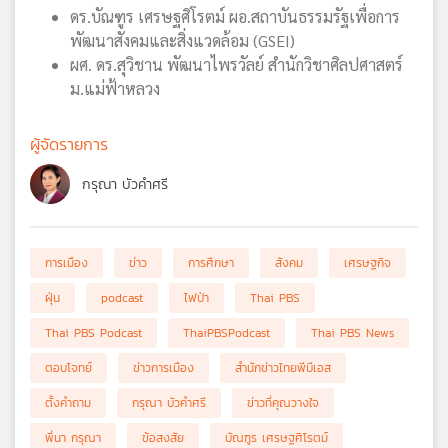
ดร.บัณฑูร เศรษฐศิโรตม์ ผอ.สถาบันธรรมรัฐเพื่อการ
พัฒนาสังคมและสิ่งแวดล้อม (GSEI)
ผศ. ดร.สุวิชาน พัฒนาไพรวัลย์ สำนักวิชาศิลปศาสตร์
ม.แม่ฟ้าหลวง
ผู้จัดรายการ
กรุณา บัวคำศรี
การเมือง
ข่าว
การศึกษา
สังคม
เศรษฐกิจ
ฝุ่น
podcast
ไฟป่า
Thai PBS
Thai PBS Podcast
ThaiPBSPodcast
Thai PBS News
ตอบโจทย์
ข่าวการเมือง
สำนักข่าวไทยพีบีเอส
ตั้งคำถาม
กรุณา บัวคำศรี
ข่าวที่คุณวางใจ
พี่นา กรุณา
ข้อสงสัย
บัณฑูร เศรษฐศิโรตม์