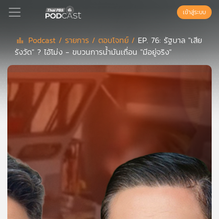
เข้าสู่ระบบ
Podcast /
รายการ /
ตอบโจทย์ /
EP. 76: รัฐบาล "เสีย
รังวัด" ? ไอ้โม่ง - ขบวนการน้ำมันเถื่อน "มีอยู่จริง"
Podcast
เพล
ย์
ลิ
สต์
แนะนำ
เพล
ย์
ลิ
สต์
ของ