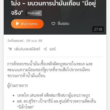
โม่ง - ขบวนการน้ำมันเถื่อน "มีอยู่
เครือ
จริง"
ข่าย
วิทยุ
ไทย
ชื่นชอบ
ฟังรายการ
พี
27:18
บี
เอส
วันที่เผยแพร่ : 04 เม.ย. 69
เพิ่มในเพลย์ลิสต์
แชร์
แผนที่
วิทยุ
การลักลอบขนน้ำมันเชื้อเพลิงผิดกฎหมายในทะเล และ
เครือ
คะแนนความนิยมของรัฐบาลที่อาจเสียไปจากกรณีพบ
ข่าย
ขบวนการค้าน้ำมันเถื่อน
ผู้ร่วมรายการ
เทพไท เสนพงศ์ อดีตสมาชิกสภาผู้แทนราษฎร
ผศ. ดร.สุวิชา เป้าอารีย์ ผอ.ศูนย์สำรวจความคิดเห็น
"นิด้าโพล"