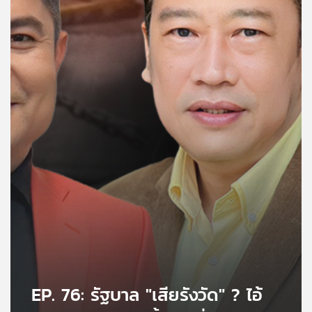
คุณ
เพลง
บทความ
ข่าว
และ
กิจกรรม
เกี่ยว
กับ
เรา
EP. 76: รัฐบาล "เสียรังวัด" ? ไอ้