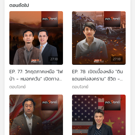
ตอนถัดไป
27:18
27:18
EP. 77: วิกฤตภาคเหนือ "ไฟ
EP. 78: เปิดเบื้องหลัง "ดิน
ป่า - หมอกควัน" เปิดทาง
แดนแห่งสงคราม" ชีวิต -
แก้ "มหันตภัยฝุ่นพิษ"
ความหวัง - มิตรภาพ ?
ตอบโจทย์
ตอบโจทย์