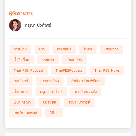
ผู้จัดรายการ
กรุณา บัวคำศรี
การเมือง
ข่าว
การศึกษา
สังคม
เศรษฐกิจ
น้ำมันเถื่อน
podcast
Thai PBS
Thai PBS Podcast
ThaiPBSPodcast
Thai PBS News
ตอบโจทย์
ข่าวการเมือง
สำนักข่าวไทยพีบีเอส
ตั้งคำถาม
กรุณา บัวคำศรี
ข่าวที่คุณวางใจ
พี่นา กรุณา
ข้อสงสัย
สุวิชา เป้าอารีย์
เทพไท เสนพงศ์
ไอ้โม่ง