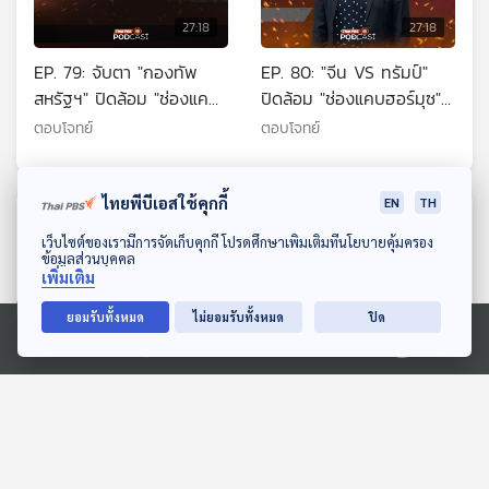
27:18
27:18
EP. 79: จับตา "กองทัพ
EP. 80: "จีน VS ทรัมป์"
สหรัฐฯ" ปิดล้อม "ช่องแคบ
ปิดล้อม "ช่องแคบฮอร์มุซ"
ฮอร์มุซ" บานปลาย ?
ปมร้อนเปลี่ยนโลก
ตอบโจทย์
ตอบโจทย์
ไทยพีบีเอสใช้คุกกี้
EN
TH
ตอนที่เกี่ยวข้อง
ดาวน์โหลด Thai PBS Podcast Application
เว็บไซต์ของเรามีการจัดเก็บคุกกี้ โปรดศึกษาเพิ่มเติมที่นโยบายคุ้มครอง
ข้อมูลส่วนบุคคล
เพิ่มเติม
ยอมรับทั้งหมด
ไม่ยอมรับทั้งหมด
ปิด
Ⓒ 2020 องค์การกระจายเสียงและแพร่ภาพสาธารณะแห่งประเทศไทย
27:18
27:18
EP. 282: ยกหูหานายกฯ 69
EP. 44: ถอดปม "ประเด็น
วินาที
ร้อน" ดรามา "แก้