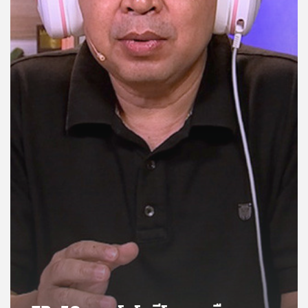
คุณ
เพลง
บทความ
ข่าว
และ
กิจกรรม
เกี่ยว
กับ
เรา