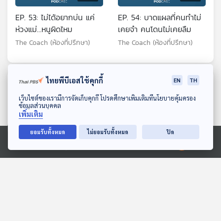
EP. 53: ไม่ได้อยากบ่น แค่
EP. 54: บาดแผลที่คนทำไม่
ห่วงแม่…หนูผิดไหม
เคยจำ คนโดนไม่เคยลืม
The Coach (ห้องที่ปรึกษา)
The Coach (ห้องที่ปรึกษา)
ไทยพีบีเอสใช้คุกกี้
EN
TH
ตอนที่เกี่ยวข้อง
ดาวน์โหลด Thai PBS Podcast Application
เว็บไซต์ของเรามีการจัดเก็บคุกกี้ โปรดศึกษาเพิ่มเติมที่นโยบายคุ้มครอง
ข้อมูลส่วนบุคคล
เพิ่มเติม
ยอมรับทั้งหมด
ไม่ยอมรับทั้งหมด
ปิด
Ⓒ 2020 องค์การกระจายเสียงและแพร่ภาพสาธารณะแห่งประเทศไทย
20:52
20:52
EP. 104: ตำรวจสาย
EP. 101: มันยากไหม...? ที่จะ
ซิ่ง...เปลี่ยนถนนทุกเส้นให้
ทำให้คนรักสิ่งมีชีวิตอื่น
เป็น "ทางรอด" - พ.ต.อ. จิ
นอกจากตัวเอง - มีน ชุติ
Made My Day วันนี้ดีที่สุด
Made My Day วันนี้ดีที่สุด