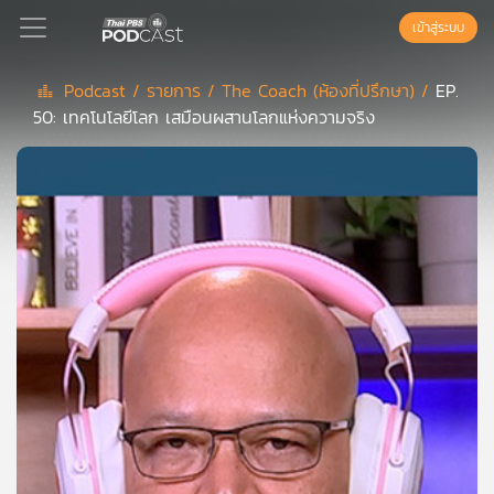
เข้าสู่ระบบ
Podcast /
รายการ /
The Coach (ห้องที่ปรึกษา) /
EP.
50: เทคโนโลยีโลก เสมือนผสานโลกแห่งความจริง
Podcast
เพล
ย์
ลิ
สต์
แนะนำ
เพล
ย์
ลิ
สต์
ของ