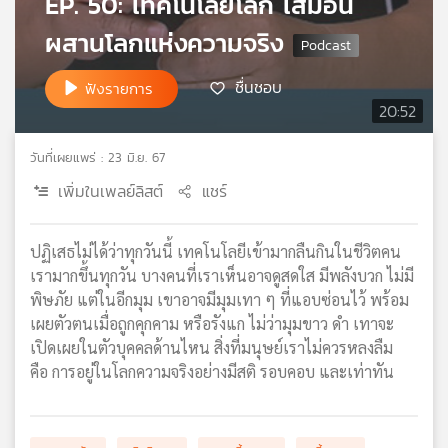
EP. 50: เทคโนโลยีโลก เสมือน
เครือ
ผสานโลกแห่งความจริง
ข่าย
วิทยุ
ชื่นชอบ
ไทย
ฟังรายการ
พี
20:52
บี
เอส
วันที่เผยแพร่ : 23 มิ.ย. 67
เพิ่มในเพลย์ลิสต์
แชร์
แผนที่
วิทยุ
ปฏิเสธไม่ได้ว่าทุกวันนี้ เทคโนโลยีเข้ามากลืนกินในชีวิตคน
เครือ
เรามากขึ้นทุกวัน บางคนที่เราเห็นอาจดูสดใส มีพลังบวก ไม่มี
ข่าย
พิษภัย แต่ในอีกมุม เขาอาจมีมุมเทา ๆ ที่แอบซ่อนไว้ พร้อม
เผยตัวตนเมื่อถูกคุกคาม หรือรังแก ไม่ว่ามุมขาว ดำ เทาจะ
เปิดเผยในตัวบุคคลด้านไหน สิ่งที่มนุษย์เราไม่ควรหลงลืม
คือ การอยู่ในโลกความจริงอย่างมีสติ รอบคอบ และเท่าทัน