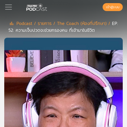
เข้าสู่ระบบ
Podcast /
รายการ /
The Coach (ห้องที่ปรึกษา) /
EP.
52: ความเจ็บปวดจะช่วยกรองคน ที่เข้ามาในชีวิต
Podcast
เพล
ย์
ลิ
สต์
แนะนำ
เพล
ย์
ลิ
สต์
ของ