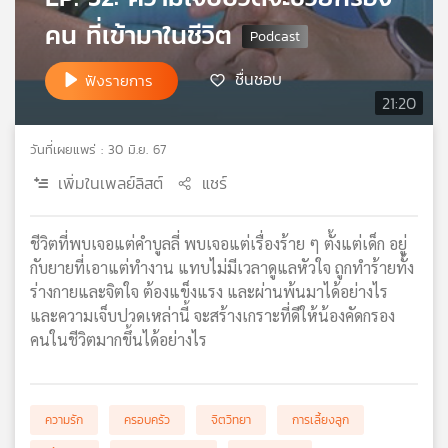
เครือ
คน ที่เข้ามาในชีวิต
ข่าย
วิทยุ
ชื่นชอบ
ฟังรายการ
ไทย
21:20
พี
บี
วันที่เผยแพร่ : 30 มิ.ย. 67
เอส
เพิ่มในเพลย์ลิสต์
แชร์
แผนที่
ชีวิตที่พบเจอแต่คำบูลลี่ พบเจอแต่เรื่องร้าย ๆ ตั้งแต่เด็ก อยู่
วิทยุ
กับยายที่เอาแต่ทำงาน แทบไม่มีเวลาดูแลหัวใจ ถูกทำร้ายทั้ง
เครือ
ร่างกายและจิตใจ ต้องแข็งแรง และผ่านพ้นมาได้อย่างไร
ข่าย
และความเจ็บปวดเหล่านี้ จะสร้างเกราะที่ดีให้น้องคัดกรอง
คนในชีวิตมากขึ้นได้อย่างไร
ความรัก
ครอบครัว
จิตวิทยา
การเลี้ยงลูก