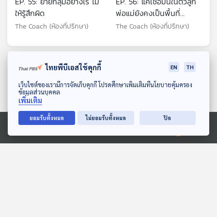
EP. 55: ย้ายกลุ่มอย่างไร ไม่
EP. 56: แค่เชื่อมั่นในตัวลูก
ให้รู้สึกผิด
พ่อแม่ยังคงเป็นพื้นที่
ปลอดภัย
The Coach (ห้องที่ปรึกษา)
The Coach (ห้องที่ปรึกษา)
ตอนที่เกี่ยวข้อง
ไทยพีบีเอสใช้คุกกี้
EN
TH
ดาวน์โหลด Thai PBS Podcast Application
เว็บไซต์ของเรามีการจัดเก็บคุกกี้ โปรดศึกษาเพิ่มเติมที่นโยบายคุ้มครอง
ข้อมูลส่วนบุคคล
เพิ่มเติม
ยอมรับทั้งหมด
ไม่ยอมรับทั้งหมด
ปิด
Ⓒ 2020 องค์การกระจายเสียงและแพร่ภาพสาธารณะแห่งประเทศไทย
21:20
21:20
EP. 119: ทำไมถึงไม่สามารถ
EP. 117: วิชา "เอ๊ะ" คาถา
ปล่อยผ่านความเดือดร้อน
ป้องกันแก๊งคอลเซนเตอร์ยุค
ของผู้อื่นได้ ? - โจ ณัฐวุฒิ
AI - พ.ต.ต.พากฤต กฤตย
Made My Day วันนี้ดีที่สุด
Made My Day วันนี้ดีที่สุด
รำงาม
พงษ์