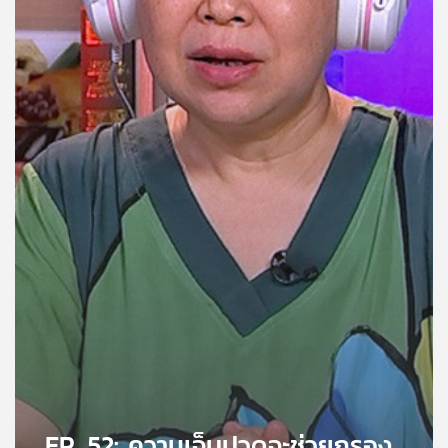
คุณ
เพลง
บทความ
ข่าว
และ
กิจกรรม
เกี่ยว
กับ
เรา
EP. 52: ความเจ็บปวดจะช่วยกรอง