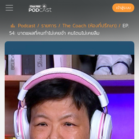
เข้าสู่ระบบ
Podcast /
รายการ /
The Coach (ห้องที่ปรึกษา) /
EP.
54: บาดแผลที่คนทำไม่เคยจำ คนโดนไม่เคยลืม
Podcast
เพล
ย์
ลิ
สต์
แนะนำ
เพล
ย์
ลิ
สต์
ของ