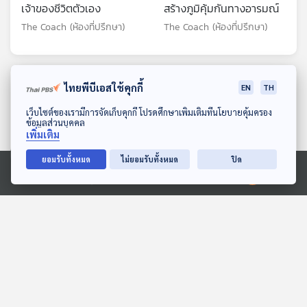
เจ้าของชีวิตตัวเอง
สร้างภูมิคุ้มกันทางอารมณ์
The Coach (ห้องที่ปรึกษา)
The Coach (ห้องที่ปรึกษา)
ตอนที่เกี่ยวข้อง
ไทยพีบีเอสใช้คุกกี้
EN
TH
ดาวน์โหลด Thai PBS Podcast Application
เว็บไซต์ของเรามีการจัดเก็บคุกกี้ โปรดศึกษาเพิ่มเติมที่นโยบายคุ้มครอง
ข้อมูลส่วนบุคคล
เพิ่มเติม
ยอมรับทั้งหมด
ไม่ยอมรับทั้งหมด
ปิด
Ⓒ 2020 องค์การกระจายเสียงและแพร่ภาพสาธารณะแห่งประเทศไทย
20:46
20:46
Sci & Tech Movie |
EP. 97: รีวิวอาชีพผู้แทน
ถอดรหัสจิตวิทยาอารมณ์วัย
ราษฎร กับไอติม พริษฐ์
รุ่น ผ่าน Inside Out 2
Sci & Tech Movie
Made My Day วันนี้ดีที่สุด