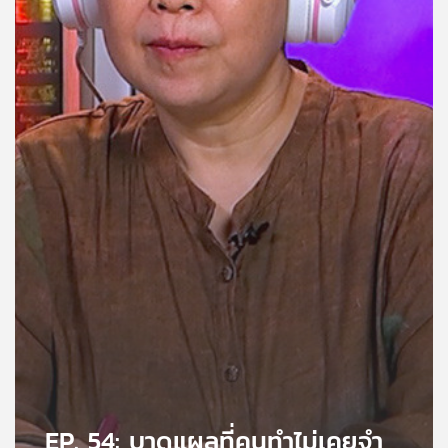
คุณ
เพลง
บทความ
ข่าว
และ
กิจกรรม
เกี่ยว
กับ
เรา
EP. 54: บาดแผลที่คนทำไม่เคยจำ