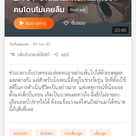
เครือ
คนโดนไม่เคยลืม
ข่าย
วิทยุ
ชื่นชอบ
ฟังรายการ
ไทย
20:46
พี
บี
วันที่เผยแพร่ : 07 ก.ค. 67
เอส
เพิ่มในเพลย์ลิสต์
แชร์
แผนที่
ช่วงเวลาเจ็บปวดของแต่ละคนอาจผ่านพ้นไปได้ด้วยเหตุผล
วิทยุ
แตกต่างกัน แต่สำหรับน้องคนนี้ที่อยู่ในช่วงวัยรุ่น วัยที่ต้องใช้
เครือ
สติในการดำเนินชีวิตเป็นอย่างมาก แต่เหตุการณ์ที่น้องเจอ
ข่าย
ตั้งแต่เด็กบั่นทอน เกิดเป็นบาดแผลทางใจ ฝังลึกไม่อาจลบ
เลือนออกไปจากใจได้ ต้องแข็งแรงแค่ไหนถึงผ่านมาได้ขนาด
นี้กับสิ่งที่เจอ
ครอบครัว
จิตวิทยา
การเลี้ยงลูก
เลี้ยงลูก