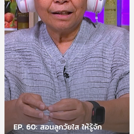
คุณ
เพลง
บทความ
ข่าว
และ
กิจกรรม
เกี่ยว
กับ
เรา
EP. 60: สอนลูกวัยใส ให้รู้จัก