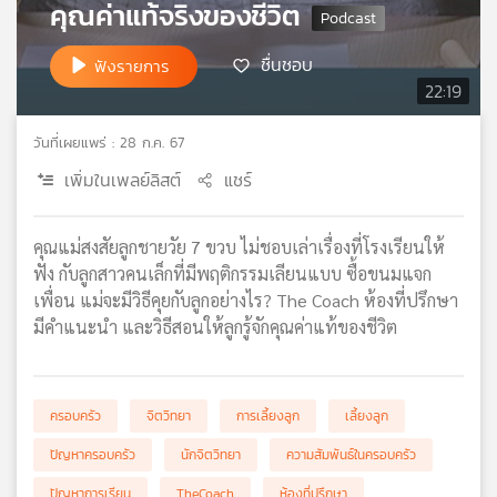
คุณค่าแท้จริงของชีวิต
เครือ
ข่าย
ชื่นชอบ
ฟังรายการ
วิทยุ
22:19
ไทย
พี
วันที่เผยแพร่ : 28 ก.ค. 67
บี
เอส
เพิ่มในเพลย์ลิสต์
แชร์
คุณแม่สงสัยลูกชายวัย 7 ขวบ ไม่ชอบเล่าเรื่องที่โรงเรียนให้
แผนที่
ฟัง กับลูกสาวคนเล็กที่มีพฤติกรรมเลียนแบบ ซื้อขนมแจก
วิทยุ
เพื่อน แม่จะมีวิธีคุยกับลูกอย่างไร? The Coach ห้องที่ปรึกษา
เครือ
มีคำแนะนำ และวิธีสอนให้ลูกรู้จักคุณค่าแท้ของชีวิต
ข่าย
ครอบครัว
จิตวิทยา
การเลี้ยงลูก
เลี้ยงลูก
ปัญหาครอบครัว
นักจิตวิทยา
ความสัมพันธ์ในครอบครัว
ปัญหาการเรียน
TheCoach
ห้องที่ปรึกษา