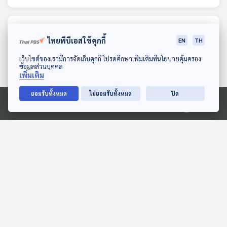
ตอนที่เกี่ยวข้อง
ไทยพีบีเอสใช้คุกกี้
EN
TH
ดาวน์โหลด Thai PBS Podcast Application
เว็บไซต์ของเรามีการจัดเก็บคุกกี้ โปรดศึกษาเพิ่มเติมที่นโยบายคุ้มครอง
ข้อมูลส่วนบุคคล
เพิ่มเติม
ยอมรับทั้งหมด
ไม่ยอมรับทั้งหมด
ปิด
Ⓒ 2020 องค์การกระจายเสียงและแพร่ภาพสาธารณะแห่งประเทศไทย
22:19
22:19
EP. 98: เติบโตภายใน
EP. 1192: เลือกเก็บไว้คน
อย่างไร เมื่อข้างในใจยัง
เดียว เพราะคนรอบข้างไม่
โหวงเหวง - ณัฐฬส วัง
น่าไว้ใจ ทั้งที่อยากขอความ
Made My Day วันนี้ดีที่สุด
โรงหมอ
วิญญู
ช่วยเหลือ