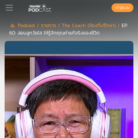
เข้าสู่ระบบ
Podcast /
รายการ /
The Coach (ห้องที่ปรึกษา) /
EP.
60: สอนลูกวัยใส ให้รู้จักคุณค่าแท้จริงของชีวิต
Podcast
เพล
ย์
ลิ
สต์
แนะนำ
เพล
ย์
ลิ
สต์
ของ