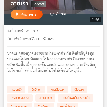
จากเรา
เครือ
ข่าย
ชื่นชอบ
ฟังรายการ
วิทยุ
21:56
ไทย
พี
วันที่เผยแพร่ : 04 ส.ค. 67
บี
เอส
เพิ่มในเพลย์ลิสต์
แชร์
บาดแผลของทุกคนอาจยากง่ายแตกต่างกัน สิ่งสำคัญคือทุก
แผนที่
บาดแผลไม่เคยที่จะหายไปจากความทรงจำ มีแต่จะบางลง
วิทยุ
หรือเพิ่มขึ้นเมื่อถูกกระตุ้นและรับแรงกระแทกจากเรื่องที่อยู่
เครือ
ในใจ จะทำอย่างไรให้แผลในใจไม่เติบโตใหญ่ขึ้น
ข่าย
ครอบครัว
จิตวิทยา
การเลี้ยงลูก
เลี้ยงลูก
ปัญหาครอบครัว
นักจิตวิทยา
ความสัมพันธ์ในครอบครัว
ปัญหาการเรียน
TheCoach
ห้องที่ปรึกษา