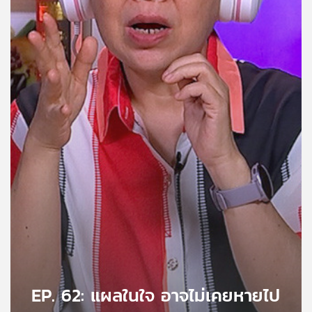
คุณ
เพลง
บทความ
ข่าว
และ
กิจกรรม
เกี่ยว
กับ
เรา
EP. 62: แผลในใจ อาจไม่เคยหายไป