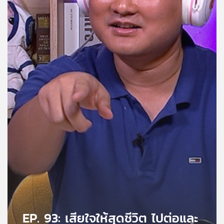
คุณ
เพลง
บทความ
ข่าว
และ
กิจกรรม
เกี่ยว
กับ
เรา
EP. 93: เสียใจให้สุดชีวิต ไปต่อและ