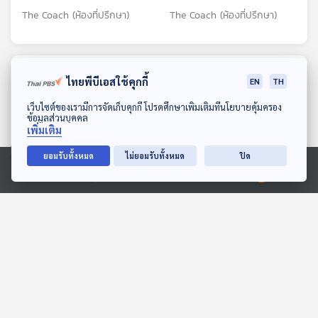
The Coach (ห้องที่ปรึกษา)
The Coach (ห้องที่ปรึกษา)
ตอนที่เกี่ยวข้อง
ไทยพีบีเอสใช้คุกกี้
EN
TH
ดาวน์โหลด Thai PBS Podcast Application
เว็บไซต์ของเรามีการจัดเก็บคุกกี้ โปรดศึกษาเพิ่มเติมที่นโยบายคุ้มครอง
ข้อมูลส่วนบุคคล
เพิ่มเติม
ยอมรับทั้งหมด
ไม่ยอมรับทั้งหมด
ปิด
Ⓒ 2020 องค์การกระจายเสียงและแพร่ภาพสาธารณะแห่งประเทศไทย
21:40
21:40
EP. 119: ทำไมถึงไม่สามารถ
EP. 1186: เหนื่อยล้า อ่อน
ปล่อยผ่านความเดือดร้อน
แรง หายใจไม่ทั่วท้อง อาการ
ของผู้อื่นได้ ? - โจ ณัฐวุฒิ
ของคนยุคนี้
Made My Day วันนี้ดีที่สุด
โรงหมอ
รำงาม