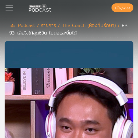
เข้าสู่ระบบ
Podcast /
รายการ /
The Coach (ห้องที่ปรึกษา) /
EP.
93: เสียใจให้สุดชีวิต ไปต่อและยิ้มได้
Podcast
เพล
ย์
ลิ
สต์
แนะนำ
เพล
ย์
ลิ
สต์
ของ