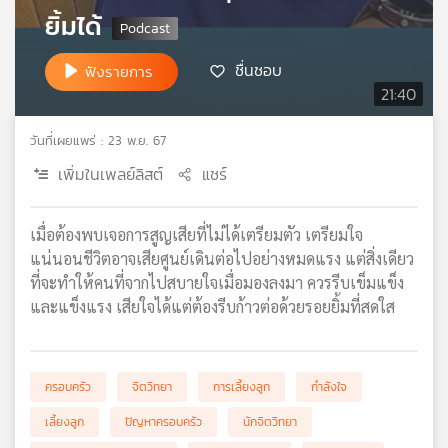
ยิ้มได้
เครือ
ข่าย
วิทยุ
ชื่นชอบ
ฟังรายการ
ไทย
21:40
พี
บี
วันที่เผยแพร่ : 23 พ.ย. 67
เอส
เพิ่มในเพลย์ลิสต์
แชร์
แผนที่
เมื่อต้องพบเจอการสูญเสียที่ไม่ได้เตรียมตัว เตรียมใจ
วิทยุ
แน่นอนชีวิตอาจเสียศูนย์เดินต่อไปอย่างหมดแรง แต่สิ่งเดียว
เครือ
ที่จะทำให้คนที่จากไปสบายใจเมื่อมองลงมา ควรรีบเข็มแข็ง
ข่าย
และแข็งแรง เสียใจได้แต่ต้องรีบก้าวต่อด้วยรอยยิ้มที่สดใส
ครอบครัว
จิตวิทยา
การเลี้ยงลูก
กำลังใจ
เลี้ยงลูก
ปัญหาครอบครัว
นักจิตวิทยา