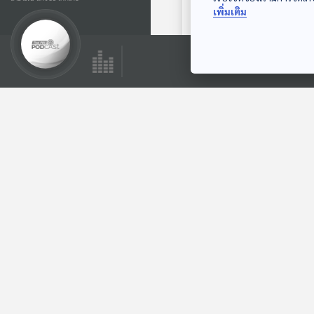
เพิ่มเติม
ตอนถัดไป
59:10
EP. 223: DSI กกต.
สว. และ ทวี สอดส่อง
| หน้าฝนงูเห่าย้ายรัง
คุยให้คิด
สัญญาณปรับ ครม. |
รัฐบาลผุดไอเดีย G-
Toket
ตอนที่เกี่ยวข้อง