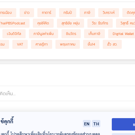
การเมือง
ข่าว
กาตาร์
ทรัมป์
ภาษี
วิเคราะห์
ติดคุ
ThaiPBSPodcast
คุยให้คิด
สุทธิชัย หยุ่น
วีระ ธีรภัทร
วิสุทธิ์ ค
เงินดิจิทัล
ภาษีมูลค่าเพิ่ม
ชินวัตร
เก็บภาษี
Digital Wallet
รรม
VAT
ศาลฏีกา
พฤษภาคม
ชั้น14
ฮั้ว สว.
้คุกกี้
EN
TH
ย
บคุกกี้ โปรดศึกษาเพิ่มเติมที่นโยบายคุ้มครองข้อมูลส่วนบุคคล