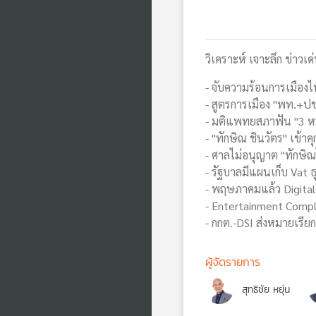
วิเคราะห์ เจาะลึก ข่าวเด
- จับความร้อนการเมือ
- สูตรการเมือง "พท.+ปชน
- มติแพทยสภาฟัน "3 หมอ
- "ทักษิณ ชินวัตร" เข้าค
- ศาลไม่อนุญาต "ทักษิณ
- รัฐบาลมีแผนเก็บ Vat ธุ
- พฤษภาคมแล้ว Digital 
- Entertainment Comple
- กกต.-DSI ส่งหมายเรียก 
ผู้จัดรายการ
สุทธิชัย หยุ่น