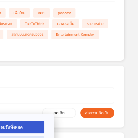
ก
เพื่อไทย
กกต.
podcast
มวัชรพงศ์
TalkToThink
เจาะประเด็น
รายการข่าว
สถานบันเทิงครบวงจร
Entertainment Complex
ยกเลิก
ส่งความคิดเห็น
อมรับทั้งหมด