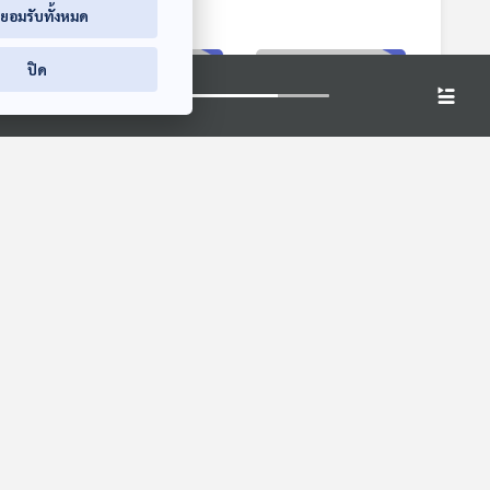
่ยอมรับทั้งหมด
ปิด
9:10
59:10
59:10
ายแดน
EP. 227: ฮุน เซน
EP. 228: รัฐบาลอุ๊
น
ประกาศ 6 มาตรการ
งอิ๊ง อยู่ต่อหรือยื้อต่อ
บื้อง
หากไทยไม่เปิดด่าน |
| ไทม์ไลน์หลังคลิปคุย
คุยให้คิด
คุยให้คิด
สัญญาณปรับ ครม.
ฮุน เซน หลุด |
 ครม.
ชัดขึ้นเรื่อย ๆ |
ตระกูลชิน-ฮุน สนิท
ก |
แพทยสภายืนยันมติ
กันจริงหรือ
เดิม