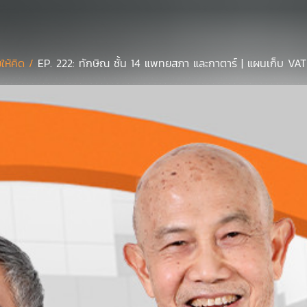
ยให้คิด /
EP. 222: ทักษิณ ชั้น 14 แพทยสภา และกาตาร์ | แผนเก็บ VAT รา