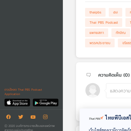
thaipbs
dsi
Thai PBS Podcast
แพทยสภา
ทักษิณ
พรรคประชาชน
จริยธ
ความคิดเห็น (
0
)
ดาวน์โหลด Thai PBS Podcast
Application
ไทยพีบีเอสใช
Ⓒ 2020 องค์การกระจายเสียงและแพร่ภาพ
เว็บไซต์ของเรามีการจัดเก็
สาธารณะแห่งประเทศไทย