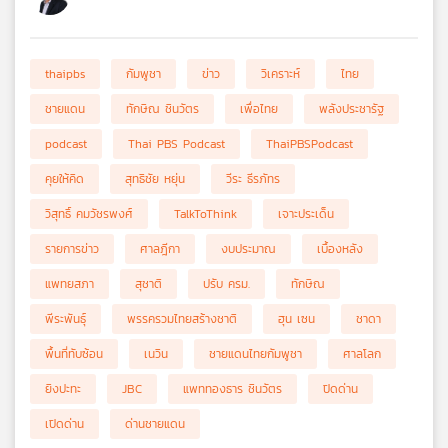
thaipbs
กัมพูชา
ข่าว
วิเคราะห์
ไทย
ชายแดน
ทักษิณ ชินวัตร
เพื่อไทย
พลังประชารัฐ
podcast
Thai PBS Podcast
ThaiPBSPodcast
คุยให้คิด
สุทธิชัย หยุ่น
วีระ ธีรภัทร
วิสุทธิ์ คมวัชรพงศ์
TalkToThink
เจาะประเด็น
รายการข่าว
ศาลฎีกา
งบประมาณ
เบื้องหลัง
แพทยสภา
สุชาติ
ปรับ ครม.
ทักษิณ
พีระพันธุ์
พรรครวมไทยสร้างชาติ
ฮุน เซน
ชาดา
พื้นที่ทับซ้อน
เนวิน
ชายแดนไทยกัมพูชา
ศาลโลก
ยิงปะทะ
JBC
แพททองธาร ชินวัตร
ปิดด่าน
เปิดด่าน
ด่านชายแดน