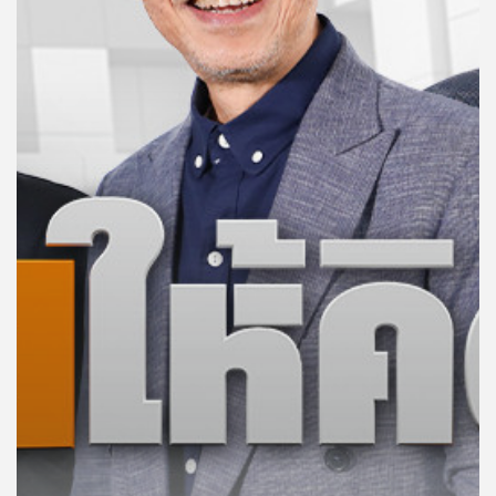
คุณ
เพลง
บทความ
ข่าว
และ
กิจกรรม
เกี่ยว
กับ
เรา