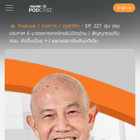
เข้าสู่ระบบ
Podcast /
รายการ /
คุยให้คิด /
EP. 227: ฮุน เซน
ประกาศ 6 มาตรการหากไทยไม่เปิดด่าน | สัญญาณปรับ
Podcast
ครม. ชัดขึ้นเรื่อย ๆ | แพทยสภายืนยันมติเดิม
เพล
ย์
ลิ
สต์
แนะนำ
เพล
ย์
ลิ
สต์
ของ