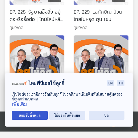
EP. 228: รัฐบาลอุ๊งอิ๊ง อยู่
EP. 229: แฉทักษิณ ป่วน
ต่อหรือยื้อต่อ | ไทม์ไลน์หลัง
ไทยไม่หยุด ฮุน เซน
คลิปคุย ฮุน เซน หลุด |
ต้องการอะไร | ไทม์ไลน์ทวง
คุยให้คิด
คุยให้คิด
ตระกูลชิน-ฮุน สนิทกันจริง
คืนมหาดไทย | ก.ค. อุ๊งอิ๊งจะ
หรือ
อยู่ต่อหรือไม่
ไทยพีบีเอสใช้คุกกี้
EN
TH
59:03
59:03
ดาวน์โหลด Thai PBS Podcast Application
เว็บไซต์ของเรามีการจัดเก็บคุกกี้ โปรดศึกษาเพิ่มเติมที่นโยบายคุ้มครอง
EP. 230: รัฐบาลแพทองธาร
EP. 231: ทักษิณออกงาน
ข้อมูลส่วนบุคคล
กับทางออกที่เหลือ | ลุงตู่
ส่งสัญญาณ ผมยังอยู่ |
เพิ่มเติม
กลับมาเป็นนายกฯ ได้หรือไม่
เรื่องร้อนวงการสงฆ์ | แผน
คุยให้คิด
คุยให้คิด
ยอมรับทั้งหมด
ไม่ยอมรับทั้งหมด
ปิด
| เที่ยวไทยคนละครึ่งล่ม
ต่อรองภาษีทรัมป์
Ⓒ 2020 องค์การกระจายเสียงและแพร่ภาพสาธารณะแห่งประเทศไทย