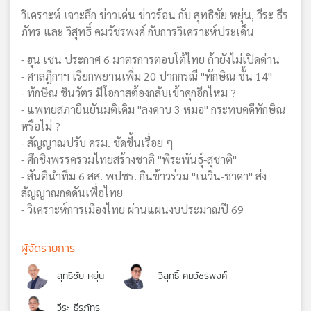
วิเคราะห์ เจาะลึก ข่าวเด่น ข่าวร้อน กับ สุทธิชัย หยุ่น, วีระ ธีร
ภัทร และ วิสุทธิ์ คมวัชรพงศ์ กับการวิเคราะห์ประเด็น
- ฮุน เซน ประกาศ 6 มาตรการตอบโต้ไทย ถ้ายังไม่เปิดด่าน
- ศาลฎีกาฯ เรียกพยานเพิ่ม 20 ปากกรณี "ทักษิณ ชั้น 14"
- ทักษิณ ชินวัตร มีโอกาสต้องกลับเข้าคุกอีกไหม ?
- แพทยสภายืนยันมติเดิม "ลงดาบ 3 หมอ" กระทบคดีทักษิณ
หรือไม่ ?
- สัญญาณปรับ ครม. ชัดขึ้นเรื่อย ๆ
- ศึกชิงพรรครวมไทยสร้างชาติ "พีระพันธุ์-สุชาติ"
- สันตินำทีม 6 สส. พปชร. กินข้าวร่วม "เนวิน-ชาดา" ส่ง
สัญญาณกดดันเพื่อไทย
- วิเคราะห์การเมืองไทย ผ่านแผนงบประมาณปี 69
ผู้จัดรายการ
สุทธิชัย หยุ่น
วิสุทธิ์ คมวัชรพงศ์
วีระ ธีรภัทร