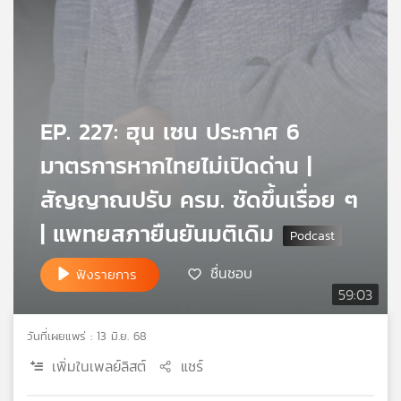
เครือ
ข่าย
วิทยุ
ไทย
พี
บี
EP. 227: ฮุน เซน ประกาศ 6
เอส
มาตรการหากไทยไม่เปิดด่าน |
สัญญาณปรับ ครม. ชัดขึ้นเรื่อย ๆ
แผนที่
วิทยุ
| แพทยสภายืนยันมติเดิม
เครือ
ข่าย
ชื่นชอบ
ฟังรายการ
59:03
วันที่เผยแพร่ : 13 มิ.ย. 68
เพิ่มในเพลย์ลิสต์
แชร์