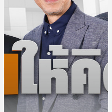
คุณ
เพลง
บทความ
ข่าว
และ
กิจกรรม
เกี่ยว
กับ
เรา