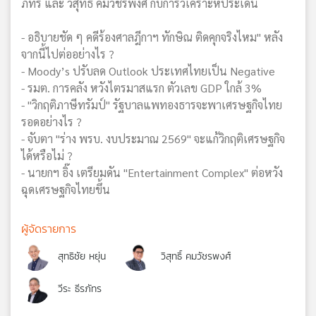
ภัทร และ วิสุทธิ์ คมวัชรพงศ์ กับการวิเคราะห์ประเด็น
- อธิบายชัด ๆ คดีร้องศาลฎีกาฯ ทักษิณ ติดคุกจริงไหม" หลัง
จากนี้ไปต่ออย่างไร ?
- Moody’s ปรับลด Outlook ประเทศไทยเป็น Negative
- รมต. การคลัง หวังไตรมาสแรก ตัวเลข GDP ใกล้ 3%
- "วิกฤติภาษีทรัมป์" รัฐบาลแพทองธารจะพาเศรษฐกิจไทย
รอดอย่างไร ?
- จับตา "ร่าง พรบ. งบประมาณ 2569" จะแก้วิกฤติเศรษฐกิจ
ได้หรือไม่ ?
- นายกฯ อิ๊ง เตรียมดัน "Entertainment Complex" ต่อหวัง
ฉุดเศรษฐกิจไทยขึ้น
ผู้จัดรายการ
สุทธิชัย หยุ่น
วิสุทธิ์ คมวัชรพงศ์
วีระ ธีรภัทร