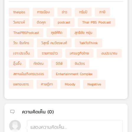
thaipbs
การเมือง
ข่าว
ทรัมป์
ภาษี
วิเคราะห์
ติดคุก
podcast
Thai PBS Podcast
ThaiPBSPodcast
คุยให้คิด
สุทธิชัย หยุ่น
วีระ ธีรภัทร
วิสุทธิ์ คมวัชรพงศ์
TalkToThink
เจาะประเด็น
รายการข่าว
เศรษฐกิจไทย
งบประมาณ
อุ๊งอิ๊ง
ทักษิณ
จีดีพี
ชินวัตร
สถานบันเทิงครบวงจร
Entertainment Complex
แพทองธาร
ศาลฏีกา
Moody
Negative
ความคิดเห็น (
0
)