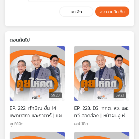
ยกเลิก
ส่งความคิดเห็น
ตอนถัดไป
59:23
59:23
EP. 222: ทักษิณ ชั้น 14
EP. 223: DSI กกต. สว. และ
แพทยสภา และกาตาร์ | แผน
ทวี สอดส่อง | หน้าฝนงูเห่า
เก็บ VAT รายได้ต่ำกว่า 1.8
ย้ายรังสัญญาณปรับ ครม. |
คุยให้คิด
คุยให้คิด
ล้าน | ส่งหมายเรียกคดีฮั้ว
รัฐบาลผุดไอเดีย G-Toket
เลือก สว.