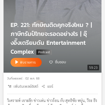
เครือ
ข่าย
วิทยุ
ไทย
EP. 221: ทักษิณติดคุกจริงไหม ? |
พี
บี
ภาษีทรัมป์ไทยจะรอดอย่างไร | อุ๊
เอส
งอิ๊งเตรียมดัน Entertainment
Complex
แผนที่
วิทยุ
ชื่นชอบ
ฟังรายการ
เครือ
59:23
ข่าย
วันที่เผยแพร่ : 02 พ.ค. 68
เพิ่มในเพลย์ลิสต์
แชร์
วิเคราะห์ เจาะลึก ข่าวเด่น ข่าวร้อน กับ สุทธิชัย หยุ่น, วีระ ธีร