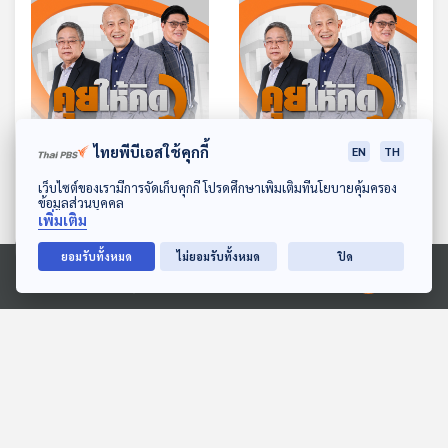
59:23
59:23
ไทยพีบีเอสใช้คุกกี้
EN
TH
EP. 224: 60 วันอันตราย
EP. 225: สมศักดิ์ VETO
ดาวน์โหลด Thai PBS Podcast Application
เว็บไซต์ของเรามีการจัดเก็บคุกกี้ โปรดศึกษาเพิ่มเติมที่นโยบายคุ้มครอง
จุดแตกหักการเมืองไทย |
แพทยสภากรณีทักษิณ |
ข้อมูลส่วนบุคคล
เพิ่มเติม
พรรคร่วมขัดแย้ง ยุบสภา
ชายแดนไทย-กัมพูชากับ
คุยให้คิด
คุยให้คิด
หรือไม่ | ไม่แน่ใจไม่เกิด
การเมืองไทย | จับตาท่าที
ยอมรับทั้งหมด
ไม่ยอมรับทั้งหมด
ปิด
รัฐประหาร
อนุทินขึ้นเป็นนายกฯ
Ⓒ 2020 องค์การกระจายเสียงและแพร่ภาพสาธารณะแห่งประเทศไทย
ตอนที่เกี่ยวข้อง