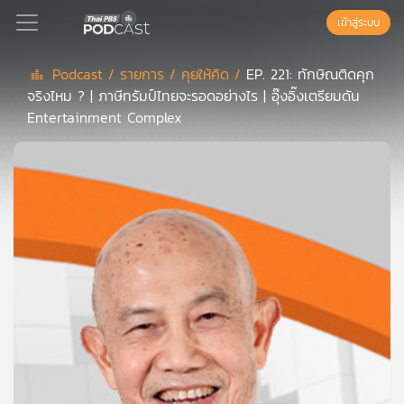
เข้าสู่ระบบ
Podcast /
รายการ /
คุยให้คิด /
EP. 221: ทักษิณติดคุก
จริงไหม ? | ภาษีทรัมป์ไทยจะรอดอย่างไร | อุ๊งอิ๊งเตรียมดัน
Podcast
Entertainment Complex
เพล
ย์
ลิ
สต์
แนะนำ
เพล
ย์
ลิ
สต์
ของ