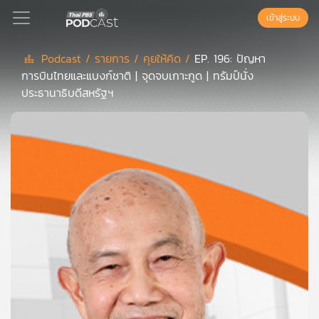
เข้าสู่ระบบ
Podcast /
รายการ /
คุยให้คิด /
EP. 196: ปัญหา
การบินไทยและแบงก์ชาติ | จุดจบเกาะกูด | ทรัมป์นั่ง
Podcast
ประธานาธิบดีสหรัฐฯ
เพล
ย์
ลิ
สต์
แนะนำ
เพล
ย์
ลิ
สต์
ของ