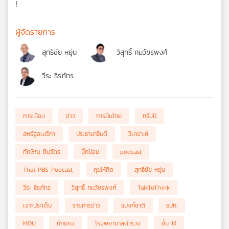
!
ผู้จัดรายการ
สุทธิชัย หยุ่น
วิสุทธิ์ คมวัชรพงศ์
วีระ ธีรภัทร
การเมือง
ข่าว
การบินไทย
ทรัมป์
สหรัฐอเมริกา
ประธานาธิบดี
วิเคราะห์
ทักษิณ ชินวัตร
บิ๊กป้อม
podcast
Thai PBS Podcast
คุยให้คิด
สุทธิชัย หยุ่น
วีระ ธีรภัทร
วิสุทธิ์ คมวัชรพงศ์
TalkToThink
เจาะประเด็น
รายการข่าว
แบงก์ชาติ
ธปท.
MOU
ทักษิณ
โรงพยาบาลตำรวจ
ชั้น 14