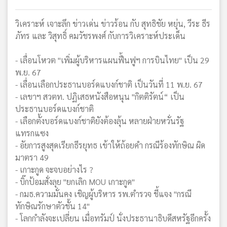
วิเคราะห์ เจาะลึก ข่าวเด่น ข่าวร้อน กับ สุทธิชัย หยุ่น, วีระ ธีร
ภัทร และ วิสุทธิ์ คมวัชรพงศ์ กับการวิเคราะห์ประเด็น
- เลื่อนโหวต "เพิ่มผู้บริหารแผนฟื้นฟูฯ การบินไทย" เป็น 29
พ.ย. 67
- เลื่อนเลือกประธานบอร์ดแบงก์ชาติ เป็นวันที่ 11 พ.ย. 67
- เลขาฯ สวตท. ปฏิเสธหนังสือหนุน "กิตติรัตน์“ เป็น
ประธานบอร์ดแบงก์ชาติ
- เลือกตั้งบอร์ดแบงก์ชาติยังต้องลุ้น หลายฝ่ายหวั่นรัฐ
แทรกแซง
- อัยการสูงสุดเรียกธีรยุทธ เข้าให้ถ้อยคำ กรณีร้องทักษิณ ผิด
มาตรา 49
- เกาะกูด จะจบอย่างไร ?
- บิ๊กป้อมสั่งลุย "ยกเลิก MOU เกาะกูด"
- กมธ.ความมั่นคง เชิญผู้บริหาร รพ.ตำรวจ ชี้แจง "กรณี
ทักษิณรักษาตัวชั้น 14"
- โลกกำลังจะเปลี่ยน เมื่อทรัมป์ นั่งประธานาธิบดีสหรัฐอีกครั้ง