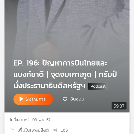
เครือ
ข่าย
วิทยุ
ไทย
พี
บี
เอส
EP. 196: ปัญหาการบินไทยและ
แผนที่
แบงก์ชาติ | จุดจบเกาะกูด | ทรัมป์
วิทยุ
เครือ
นั่งประธานาธิบดีสหรัฐฯ
ข่าย
ชื่นชอบ
ฟังรายการ
59:37
วันที่เผยแพร่ : 08 พ.ย. 67
เพิ่มในเพลย์ลิสต์
แชร์