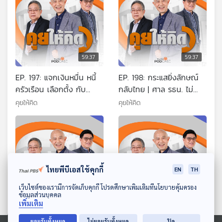
59:37
59:37
EP. 197: แจกเงินหมื่น หนี้
EP. 198: กระแสยิ่งลักษณ์
ครัวเรือน เลือกตั้ง กับ
กลับไทย | ศาล รธน. ไม่
ทักษิณ | ศึกที่ดินเขากระโดง
รับคำร้องทักษิณ | วิจารณ์
คุยให้คิด
คุยให้คิด
| จับตา 4 ประเด็นใหญ่
แบงก์ชาติไม่ควรเป็นอิสระ
ไทยพีบีเอสใช้คุกกี้
EN
TH
ดาวน์โหลด Thai PBS Podcast Application
เว็บไซต์ของเรามีการจัดเก็บคุกกี้ โปรดศึกษาเพิ่มเติมที่นโยบายคุ้มครอง
59:37
59:37
ข้อมูลส่วนบุคคล
เพิ่มเติม
EP. 199: ภัยธรรมชาติที่แก้
EP. 200: นายกอิ๊งยันไม่ได้
ยอมรับทั้งหมด
ไม่ยอมรับทั้งหมด
ปิด