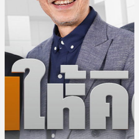
คุณ
เพลง
บทความ
ข่าว
และ
กิจกรรม
เกี่ยว
กับ
เรา