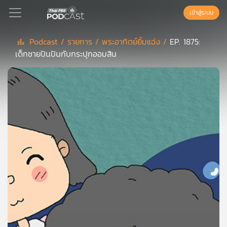
เข้าสู่ระบบ
Podcast /
รายการ /
พระอาทิตย์ยิ้มแฉ่ง /
EP. 1875:
เด็กชายปันปันกับกระปุกออมสิน
Podcast
เพล
ย์
ลิ
สต์
แนะนำ
เพล
ย์
ลิ
สต์
ของ