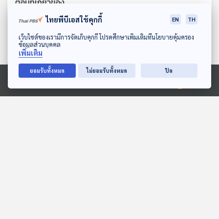
ตอนที่เกี่ยวข้อง
ไทยพีบีเอสใช้คุกกี้
EN
TH
ดาวน์โหลด Thai PBS Podcast Application
เว็บไซต์ของเรามีการจัดเก็บคุกกี้ โปรดศึกษาเพิ่มเติมที่นโยบายคุ้มครอง
ข้อมูลส่วนบุคคล
เพิ่มเติม
ยอมรับทั้งหมด
ไม่ยอมรับทั้งหมด
ปิด
Ⓒ 2020 องค์การกระจายเสียงและแพร่ภาพสาธารณะแห่งประเทศไทย
27:56
27:56
เจ้าหนอนน้อย
EP. 122: คิมิ เคนเน็ต | รอบ
10.00 | วันเด็ก 2569
สื่อเสียงนิทาน : นิทานเด็กเล็ก
Podcaster ตัวน้อย