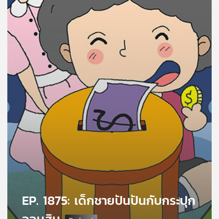
คุณ
เพลง
บทความ
ข่าว
และ
กิจกรรม
เกี่ยว
กับ
เรา
EP. 1875: เด็กชายปันปันกับกระปุก
ออมสิน