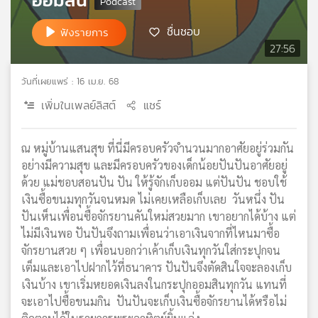
เครือ
ชื่นชอบ
ข่าย
ฟังรายการ
วิทยุ
27:56
ไทย
พี
วันที่เผยแพร่ : 16 เม.ย. 68
บี
เพิ่มในเพลย์ลิสต์
แชร์
เอส
ณ หมู่บ้านแสนสุข ที่นี่มีครอบครัวจำนวนมากอาศัยอยู่ร่วมกัน
แผนที่
อย่างมีความสุข และมีครอบครัวของเด็กน้อยปันปันอาศัยอยู่
วิทยุ
ด้วย แม่ชอบสอนปัน ปัน ให้รู้จักเก็บออม แต่ปันปัน ชอบใช้
เครือ
เงินซื้อขนมทุกวันจนหมด ไม่เคยเหลือเก็บเลย วันหนึ่ง ปัน
ข่าย
ปันเห็นเพื่อนซื้อจักรยานคันใหม่สวยมาก เขาอยากได้บ้าง แต่
ไม่มีเงินพอ ปันปันจึงถามเพื่อนว่าเอาเงินจากที่ไหนมาซื้อ
จักรยานสวย ๆ เพื่อนบอกว่าเค้าเก็บเงินทุกวันใส่กระปุกจน
เต็มและเอาไปฝากไว้ที่ธนาคาร ปันปันจึงตัดสินใจจะลองเก็บ
เงินบ้าง เขาเริ่มหยอดเงินลงในกระปุกออมสินทุกวัน แทนที่
จะเอาไปซื้อขนมกิน ปันปันจะเก็บเงินซื้อจักรยานได้หรือไม่