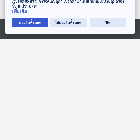
เว็บไซต์ของเรามีการจัดเก็บคุกกี้ โปรดศึกษาเพิ่มเติมที่นโยบายคุ้มครอง
ข้อมูลส่วนบุคคล
เพิ่มเติม
ยอมรับทั้งหมด
ไม่ยอมรับทั้งหมด
ปิด
27:33
27:33
Ⓒ 2020 องค์การกระจายเสียงและแพร่ภาพสาธารณะแห่งประเทศไทย
EP. 148: ปวีณ์กร สัญญา |
EP. 2032: แอปเปิล... "นัก
รอบ 11.00 | วันเด็ก 2569
ว่ายน้ำ"
Podcaster ตัวน้อย
พระอาทิตย์ยิ้มแฉ่ง
27:33
27:33
EP. 160: นิทาน สวัสดี
EP. 153: นิทาน ขอบคุณ
อินโดนีเซีย
บ่อย ๆ นะ สามสี