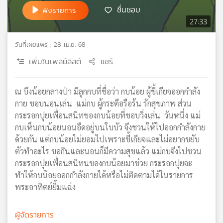
ชื่นชอบ
ฟังรายการ
เครือ
27:33
ข่าย
วิทยุ
ไทย
วันที่เผยแพร่ : 28 เม.ย. 68
พี
เพิ่มในเพลย์ลิสต์
แชร์
บี
เอส
ณ บึงน้อยกลางป่า มีลูกกบที่ชื่อว่า กบน้อย ผู้ขี้เกียจออกกำลัง
กาย ชอบนอนเล่น แม่กบ ผู้กระตือรือร้น รักสุขภาพ ส่วน
แผนที่
กระรอกปุยเพื่อนสนิทของกบน้อยที่ชอบวิ่งเล่น วันหนึ่ง แม่
วิทยุ
กบเห็นกบน้อยนอนอืดอยู่บนใบบัว จึงชวนให้ไปออกกำลังกาย
เครือ
ด้วยกัน แต่กบน้อยไม่ยอมไปเพราะขี้เกียจและไม่อยากขยับ
ข่าย
ตัวทำอะไร ขอกินและนอนก็มีความสุขแล้ว แม่กบจึงไปชวน
กระรอกปุยเพื่อนสนิทนของกบน้อยมาช่วย กระรอกปุยจะ
ทำให้กบน้อยออกกำลังกายได้หรือไม่ติดตามได้ในรายการ
พระอาทิตย์ยิ้มแฉ่ง
ผู้จัดรายการ