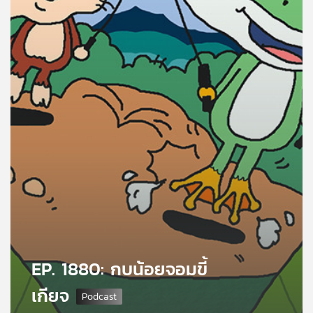
คุณ
เพลง
บทความ
ข่าว
และ
กิจกรรม
เกี่ยว
กับ
EP. 1880: กบน้อยจอมขี้
เรา
เกียจ