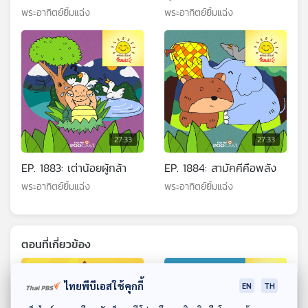
พระอาทิตย์ยิ้มแฉ่ง
พระอาทิตย์ยิ้มแฉ่ง
27:33
27:33
EP. 1883: เต่าน้อยผู้กล้า
EP. 1884: สามัคคีคือพลัง
พระอาทิตย์ยิ้มแฉ่ง
พระอาทิตย์ยิ้มแฉ่ง
ตอนที่เกี่ยวข้อง
ไทยพีบีเอสใช้คุกกี้
EN
TH
ดาวน์โหลด Thai PBS Podcast Application