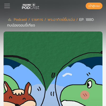
เข้าสู่ระบบ
Podcast /
รายการ /
พระอาทิตย์ยิ้มแฉ่ง /
EP. 1880:
กบน้อยจอมขี้เกียจ
Podcast
เพล
ย์
ลิ
สต์
แนะนำ
เพล
ย์
ลิ
สต์
ของ