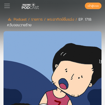
เข้าสู่ระบบ
Podcast /
รายการ /
พระอาทิตย์ยิ้มแฉ่ง /
EP. 1718:
ควันจอมวายร้าย
Podcast
เพล
ย์
ลิ
สต์
แนะนำ
เพล
ย์
ลิ
สต์
ของ