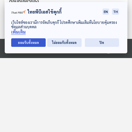
ตอนที่เกี่ยวข้อง
ไทยพีบีเอสใช้คุกกี้
EN
TH
ดาวน์โหลด Thai PBS Podcast Application
เว็บไซต์ของเรามีการจัดเก็บคุกกี้ โปรดศึกษาเพิ่มเติมที่นโยบายคุ้มครอง
ข้อมูลส่วนบุคคล
เพิ่มเติม
ยอมรับทั้งหมด
ไม่ยอมรับทั้งหมด
ปิด
Ⓒ 2020 องค์การกระจายเสียงและแพร่ภาพสาธารณะแห่งประเทศไทย
28:17
28:17
EP. 220: อูนิ นุ่มอร่อยใน
EP. 3: ล่องไพร ผีตอง
หอยเม่น
เหลืองคนสุดท้าย
นานาสัตว์สารพัดเสียง
ห้องสมุดหลังไมค์