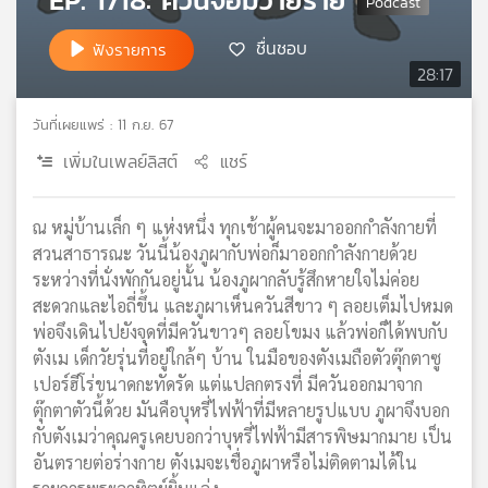
เครือ
ชื่นชอบ
ข่าย
ฟังรายการ
วิทยุ
28:17
ไทย
พี
วันที่เผยแพร่ : 11 ก.ย. 67
บี
เพิ่มในเพลย์ลิสต์
แชร์
เอส
ณ หมู่บ้านเล็ก ๆ แห่งหนึ่ง ทุกเช้าผู้คนจะมาออกกำลังกายที่
แผนที่
สวนสาธารณะ วันนี้น้องภูผากับพ่อก็มาออกกำลังกายด้วย
วิทยุ
ระหว่างที่นั่งพักกันอยู่นั้น น้องภูผากลับรู้สึกหายใจไม่ค่อย
เครือ
สะดวกและไอถี่ขึ้น และภูผาเห็นควันสีขาว ๆ ลอยเต็มไปหมด
ข่าย
พ่อจึงเดินไปยังจุดที่มีควันขาวๆ ลอยโขมง แล้วพ่อก็ได้พบกับ
ตังเม เด็กวัยรุ่นที่อยู่ใกล้ๆ บ้าน ในมือของตังเมถือตัวตุ๊กตาซู
เปอร์ฮีโร่ขนาดกะทัดรัด แต่แปลกตรงที่ มีควันออกมาจาก
ตุ๊กตาตัวนี้ด้วย มันคือบุหรี่ไฟฟ้าที่มีหลายรูปแบบ ภูผาจึงบอก
กับตังเมว่าคุณครูเคยบอกว่าบุหรี่ไฟฟ้ามีสารพิษมากมาย เป็น
อันตรายต่อร่างกาย ตังเมจะเชื่อภูผาหรือไม่ติดตามได้ใน