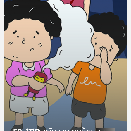
คุณ
เพลง
บทความ
ข่าว
และ
กิจกรรม
เกี่ยว
กับ
เรา
EP. 1718: ควันจอมวายร้าย