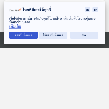
ตอนที่เกี่ยวข้อง
ไทยพีบีเอสใช้คุกกี้
EN
TH
ดาวน์โหลด Thai PBS Podcast Application
เว็บไซต์ของเรามีการจัดเก็บคุกกี้ โปรดศึกษาเพิ่มเติมที่นโยบายคุ้มครอง
ข้อมูลส่วนบุคคล
เพิ่มเติม
ยอมรับทั้งหมด
ไม่ยอมรับทั้งหมด
ปิด
Ⓒ 2020 องค์การกระจายเสียงและแพร่ภาพสาธารณะแห่งประเทศไทย
28:00
28:00
เจ้าหนอนน้อย
ตำนานปู่ทวดสมัน
สื่อเสียงนิทาน : นิทานเด็กเล็ก
สื่อเสียงนิทาน : นิทานเด็กเล็ก