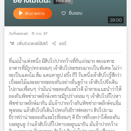
เครือ
ชื่นชอบ
ข่าย
ฟังรายการ
วิทยุ
28:00
ไทย
พี
วันที่เผยแพร่ : 15 ก.ย. 67
บี
เพิ่มในเพลย์ลิสต์
แชร์
เอส
ที่แม่น้ำแห่งหนึ่ง มีฮิปโปปากกว้างที่กินเก่งมาก ดยเฉพาะ
แผนที่
อาหารที่มีรูปทรงกลมๆ เจ้าฮิปโปจะชอบมากเป็นพิเศษ ไม่ว่า
วิทยุ
จะเป็นแตงโม ส้ม แคนตาลูป ฝรั่ง กีวี วันหนึ่งเจ้าฮิปโปรู้สึกว่า
เครือ
เบื่อผลไม้และอยากจะลองกินอย่างอื่นดูบ้าง เจ้าฮิปโปจึงเดิน
ข่าย
ไปถามเพื่อนๆ ว่ามันน่าจะลองกินอะไรดี ม้าลายแนะนำว่าให้
ลองกินพิซซ่าถาดยักษ์เพราะมีรูปร่างกลม ๆ เจ้าฮิปโปก็ไปหา
พิซซ่าถาดยักษ์มากิน มันอ้าปากกว้างกินพิซซ่าถาดยักษ์จนอิ่ม
พุงกลม แล้วฮิปโปก็เดินไปพบกับยีราฟคอยาว ฮิปโปถาม
ยีราฟว่าน่าจะลองกินอะไรที่กลมๆ ดี ยีราฟก็บอกว่าให้ลองกิน
บอลลูนดู ว่าแล้วฮิปโปก็ไปหาบอลลูนมากิน มันอ้าปากกว้าง