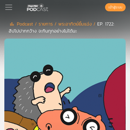
เข้าสู่ระบบ
Podcast /
รายการ /
พระอาทิตย์ยิ้มแฉ่ง /
EP. 1722:
ฮิปโปปากกว้าง จะกินทุกอย่างไม่ได้นะ
Podcast
เพล
ย์
ลิ
สต์
แนะนำ
เพล
ย์
ลิ
สต์
ของ