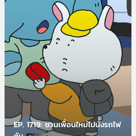
คุณ
เพลง
บทความ
ข่าว
และ
กิจกรรม
เกี่ยว
กับ
เรา
EP. 1719: ชวนเพื่อนใหม่ไปนั่งรถไฟ
กัน