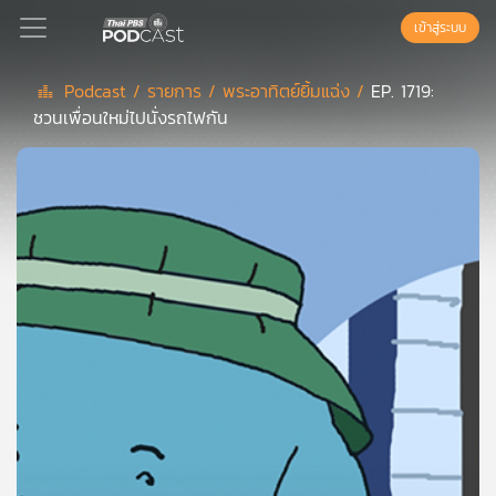
เข้าสู่ระบบ
Podcast /
รายการ /
พระอาทิตย์ยิ้มแฉ่ง /
EP. 1719:
ชวนเพื่อนใหม่ไปนั่งรถไฟกัน
Podcast
เพล
ย์
ลิ
สต์
แนะนำ
เพล
ย์
ลิ
สต์
ของ