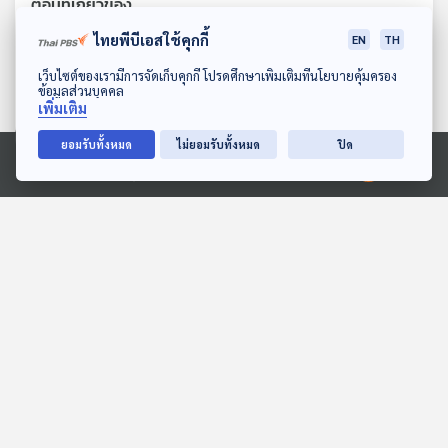
ตอนที่เกี่ยวข้อง
ไทยพีบีเอสใช้คุกกี้
EN
TH
ดาวน์โหลด Thai PBS Podcast Application
เว็บไซต์ของเรามีการจัดเก็บคุกกี้ โปรดศึกษาเพิ่มเติมที่นโยบายคุ้มครอง
ข้อมูลส่วนบุคคล
เพิ่มเติม
ยอมรับทั้งหมด
ไม่ยอมรับทั้งหมด
ปิด
Ⓒ 2020 องค์การกระจายเสียงและแพร่ภาพสาธารณะแห่งประเทศไทย
29:11
29:11
EP. 10: ล่องไพร เสือกึ่ง
EP. 130: นิทาน สามสีอยาก
พุทธกาล
ขายขนม
ห้องสมุดหลังไมค์
หูยาวเล่าเรื่อง