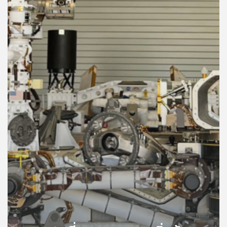
คุณ
เพลง
บทความ
ข่าว
และ
กิจกรรม
เกี่ยว
กับ
เรา