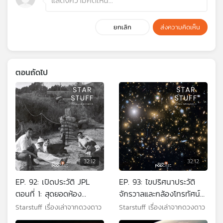
ยกเลิก
ส่งความคิดเห็น
ตอนถัดไป
32:12
32:12
EP. 92: เปิดประวัติ JPL
EP. 93: ไขปริศนาประวัติ
ตอนที่ 1: สุดยอดห้อง
จักรวาลและกล้องโทรทัศน์
ทดลอง จากนักศึกษาที่แอบ
อวกาศยูคลิด
Starstuff เรื่องเล่าจากดวงดาว
Starstuff เรื่องเล่าจากดวงดาว
ทำจรวดจนหอพักระเบิด