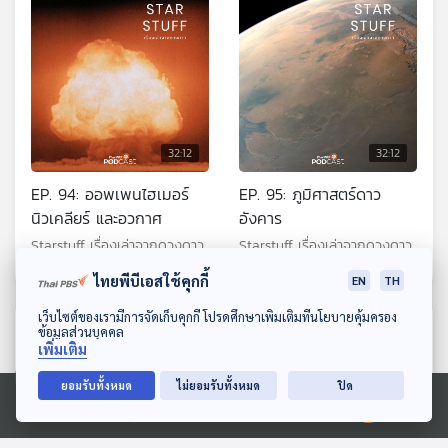
32:12
32:12
EP. 94: ออพเพนไฮเมอร์
EP. 95: ภูมิศาสตร์ดาว
นิวเคลียร์ และอวกาศ
อังคาร
Starstuff เรื่องเล่าจากดวงดาว
Starstuff เรื่องเล่าจากดวงดาว
ไทยพีบีเอสใช้คุกกี้
EN
TH
ดาวน์โหลด Thai PBS Podcast Application
เว็บไซต์ของเรามีการจัดเก็บคุกกี้ โปรดศึกษาเพิ่มเติมที่นโยบายคุ้มครอง
ตอนที่เกี่ยวข้อง
ข้อมูลส่วนบุคคล
เพิ่มเติม
ยอมรับทั้งหมด
ไม่ยอมรับทั้งหมด
ปิด
Ⓒ 2020 องค์การกระจายเสียงและแพร่ภาพสาธารณะแห่งประเทศไทย