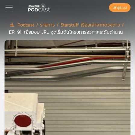
เข้าสู่ระบบ
Podcast /
รายการ /
Starstuff เรื่องเล่าจากดวงดาว /
EP. 91: เยี่ยมชม JPL จุดเริ่มต้นโครงการอวกาศระดับตำนาน
Podcast
เพล
ย์
ลิ
สต์
แนะนำ
เพล
ย์
ลิ
สต์
ของ