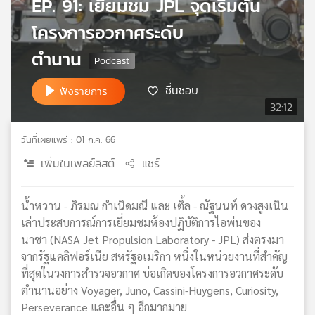
EP. 91: เยี่ยมชม JPL จุดเริ่มต้น
เครือ
โครงการอวกาศระดับ
ข่าย
วิทยุ
ตำนาน
ไทย
พี
ชื่นชอบ
ฟังรายการ
บี
32:12
เอส
วันที่เผยแพร่ : 01 ก.ค. 66
แผนที่
เพิ่มในเพลย์ลิสต์
แชร์
วิทยุ
เครือ
น้ำหวาน - ภิรมณ กำเนิดมณี และ เติ้ล - ณัฐนนท์ ดวงสูงเนิน
ข่าย
เล่าประสบการณ์การเยี่ยมชมห้องปฏิบัติการไอพ่นของ
นาซา (NASA Jet Propulsion Laboratory - JPL) ส่งตรงมา
จากรัฐแคลิฟอร์เนีย สหรัฐอเมริกา หนึ่งในหน่วยงานที่สำคัญ
ที่สุดในวงการสำรวจอวกาศ บ่อเกิดของโครงการอวกาศระดับ
ตำนานอย่าง Voyager, Juno, Cassini-Huygens, Curiosity,
Perseverance และอื่น ๆ อีกมากมาย