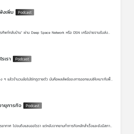
ังเพิ่ม
ทรศัพท์กลับบ้าน” ผ่าน Deep Space Network หรือ DSN เครือข่ายจานรับส่ง
่วงความต้องการใช้จานสูงกว่าความจุที่มีอยู่ราว 40% การจัดตารางจึงคล้ายสนาม
่สุดของเครือข่าย เกิดหมุนเกินขีดจำกัดระหว่างติดตามภารกิจ Juno เมื่อเดือน
จานนี้จะต้องหยุดใช้งานเพื่อซ่อมและปรับปรุงยาวไปจนถึงเดือนตุลาคม 2028
งยานได้มากขึ้น ปล่อยได้บ่อยขึ้น และติดกล้องที่เก็บข้อมูลได้ละเอียดขึ้น
ั้นกลับมายังโลก
ไรเรา
 ๆ แล้วจำนวนล้อไม่ใช่กฎตายตัว มันคือผลลัพธ์ของการออกแบบให้เหมาะกับพื้น
ะพื้นขรุขระได้โดยไม่ต้องใช้สปริงแบบรถยนต์ทั่วไป พร้อมดูว่าเหตุใดโรเวอร์รุ่น
ุดท้ายแล้ว โรเวอร์ไม่ได้ดีเพราะมีล้อเยอะกว่า แต่ดีเพราะมันใช้ทุกล้อที่มีได้คุ้ม
อายุภารกิจ
บรรยากาศ ไปจนถึงแสงออโรรา แต่หลังจากยานทำภารกิจหลักสำเร็จและยังมีสภาพ
วดาวเคราะห์ยักษ์เพียงอย่างเดียว ในช่วง Extended Mission นี้ วงโคจรของ
อที่มีอยู่เดิม ทั้งกล้อง JunoCam เครื่องวัดสนามแม่เหล็ก พลาสมา รังสี และ