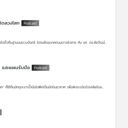
างไร
คิดลวงโลก
ไปตั้งถิ่นฐานบนดวงจันทร์ ไปจนถึงอนาคตบนดาวอังคาร กับ รศ. ดร.ชัยวัฒน์
 และแผนรับมือ
ที่ใช้ทีมนักขุดเจาะน้ำมันไปฝึกเป็นนักบินอวกาศ เพื่อฝังระเบิดนิวเคลียร์บน
ตร์ สถาบันวิจัยดาราศาสตร์แห่งชาติ (NARIT)