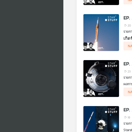
N
Juno 
อินฟร
แวดล
20
เกิด
N
EP.
23
ผลการ
ถือว่
คำถาม
N
มันสะ
Stars
เปล่า
EP.
18
Stars