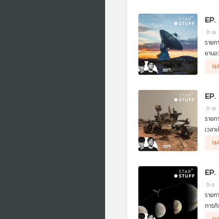
อาศัย
EP.
19
ยานอว
สัญญา
ปัญหา
N
บินที่
สถานก
กันยา
Deep 
เพียง
EP.
18
เวลาเ
ผิว ภ
Stars
N
ใหม่บา
แค่ไห
EP.
9
ภารกิ
ดี NA
ความส