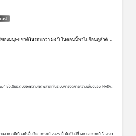
ยานได้เก็บข้อมูลของโลกน้ำแข็งและโลกภูเขาไฟเหล่านี้ไปพร้อมกับการศึกษาสภาพ
องดาวพฤหัสบดี
นทร์ของมนุษยชาติในรอบกว่า 53 ปี ในตอนนี้พาไปย้อนดูลำดับ
เหตุการณ์สิ่งที่เกิดขึ้น ตั้งแต่ฐานปล่อยจนถึงวงโคจร ก่อนเริ่มต้นการเดินทางสู่ดวงจันทร์ 
p” ซึ่งเป็นระดับของความผิดพลาดที่ในระบบการจัดการความเสี่ยงของ NASA
ออกแบบมาเพื่อพามนุษย์ขึ้นสู่อวกาศ กลับถูกจัดอยู่ในหมวดนี้ แล้ว Type-A จริง ๆ
Boeing
ี่วงการอวกาศต้องเผชิญ ว่าเรากำลังเร่งการพัฒนาจนหลงลืมบางอย่างไปหรือ
กาศมีเกิดอะไรขึ้นบ้าง เพราะปี 2025 นี้ นับเป็นปีที่วงการอวกาศมีเรื่องราว