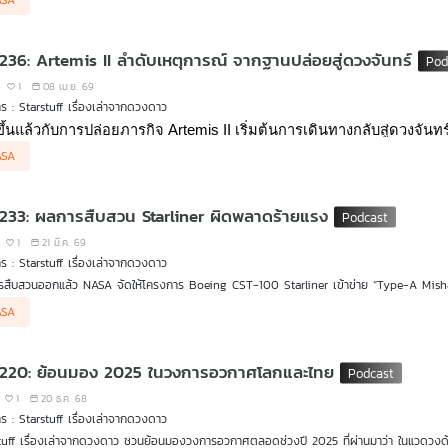
ASA
ถูกปรับให้มีโอกาสบินผ่านดวงจันทร์สำคัญอย่าง Ganymede, Europa และ Io ในระยะใกล้ ทำให้
าเรด มาใช้สังเกตพื้นผิว น้ำแข็ง ภูเขาไฟ และปฏิสัมพันธ์ระหว่างดวงจันทร์กับสนามแม่เหล็กข
้อมรุนแรงรอบดาวพฤหัสบดี
EP. 236: Artemis II ลำดับเหตุการณ์ จากฐานปล่อยสู่ดวงจันทร์
1
08 เม.ย. 69
รายการ : Starstuff เรื่องเล่าจากดวงดาว
ขึ้นแล้วกับการปล่อยภารกิจ Artemis II เริ่มต้นการเดินทางกลับสู่ดวงจั
ASA
 233: ผลการสืบสวน Starliner ผิดพลาดร้ายแรง
1
21 มี.ค. 69
รายการ : Starstuff เรื่องเล่าจากดวงดาว
สืบสวนออกแล้ว NASA จัดให้โครงการ Boeing CST-100 Starliner เข้าข่าย “Type-A Misha
า “ร้ายแรงที่สุด” ทั้งในเชิงความปลอดภัย มูลค่าความเสียหาย และผลกระทบต่อภารกิจในภาพรวม
ที่น่าสนใจคือ เกิดอะไรขึ้นกันแน่ในระดับวิศวกรรมและการตัดสินใจเชิงนโยบาย ถึงทำให้ยานที่ถูก
ASA
ท้อนอะไรเกี่ยวกับวัฒนธรรมองค์กร การทดสอบ และการยอมรับความเสี่ยงของทั้ง NASA และ 
tuff เรื่องเล่าจากดวงดาว ตอนนี้ชวนตั้งคำถามถึงทิศทางของ Starliner ไปจนถึงคำถามใหญ่ท
 220: ย้อนมอง 2025 ในวงการอวกาศโลกและไทย
1
20 ธ.ค. 68
รายการ : Starstuff เรื่องเล่าจากดวงดาว
tuff เรื่องเล่าจากดวงดาว ชวนย้อนมองวงการอวกาศตลอดช่วงปี 2025 ที่ผ่านมาว่า ในแวดวงด้านอว