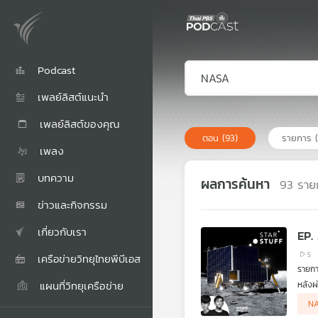
Podcast
เพลย์ลิสต์แนะนำ
เพลย์ลิสต์ของคุณ
ตอน
(93)
รายการ
เพลง
บทความ
ผลการค้นหา
93
ราย
ข่าวและกิจกรรม
เกี่ยวกับเรา
EP.
5
เครือข่ายวิทยุไทยพีบีเอส
แผนที่วิทยุเครือข่าย
หลังผ
วางแผ
N
Ghost