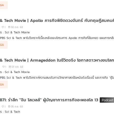
ยที่น่าจับตามองมากมายทั้งในประเทศไทยและนานาชาติ รวมถึงทิศทางวงการอวกาศในปีนี้เป็นอย่
ASA
 & Tech Movie | Apollo ภารกิจพิชิตดวงจันทร์ กับทฤษฎีสมคบ
1
02 ต.ค. 68
าร : Sci & Tech Movie
PBS Sci & Tech พาไปวิเคราะห์เบื้องหลังของโครงการ Apollo ภารกิจที่ล้มเหลว แผนการกลับ
ตกุล นักสื่อสารวิทยาศาสตร์ เจ้าของคอลัมน์​ “วิทยาศาสตร์ ทันโลก ทันชีวิต”
ASA
 & Tech Movie | Armageddon ในชีวิตจริง โอกาสดาวหางชนโลก
1
01 ต.ค. 68
าร : Sci & Tech Movie
PBS Sci & Tech พาไปวิเคราะห์ความสมจริงทางวิทยาศาสตร์ในหนังดังเรื่องนี้ และภารกิจ “กู้โลก” 
ง ชวนคุยกับ “อาจารย์แจ็ค ศุภฤกษ์ คฤหานนท์” ผอ.ศูนย์บริการวิชาการและสื่อสารทางดาราศาส
ASA
 871: รำลึก "จิม โลเวลล์" ผู้บัญชาการภารกิจอะพอลโล 13
1
05 ก.ย. 68
ร : Sci & Tech