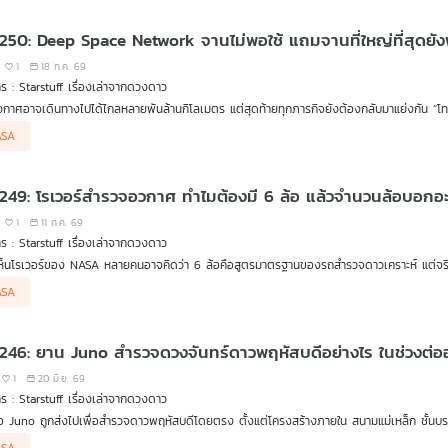
บนดวงจันทร์ในระยะยาว
 250: Deep Space Network จานไม่พอใช้ แถมจานที่ใหญ่ที่สุดยังพ
1
18 ก.ค. 69
รายการ : Starstuff เรื่องเล่าจากดวงดาว
กาศอาจเดินทางไปได้ไกลหลายพันล้านกิโลเมตร แต่สุดท้ายทุกภารกิจยังต้องกลับมาแย่งกัน “โ
ณขนาดยักษ์ของ NASA ที่กระจายอยู่ในสหรัฐฯ สเปน และออสเตรเลีย
คือทุกวันนี้จำนวนภารกิจและปริมาณข้อมูลเพิ่มขึ้นเร็วกว่าความสามารถของเครือข่าย จนในบางช
ASA
มีเครื่องบินรอลงเต็มฟ้า แต่มีรันเวย์ให้ใช้เพียงไม่กี่เส้น
ารณ์ยิ่งหนักขึ้นเมื่อ DSS-14 จานขนาด 70 เมตรที่ Goldstone ซึ่งเป็นหนึ่งในจานที่ทรงพลังที
ยน 2025 จนสายสัญญาณและระบบภายในเสียหาย รวมถึงเกิดน้ำท่วมบริเวณฐานจาน NASA ระบุว่า
Space Network จึงกำลังกลายเป็นคอขวดที่มองไม่เห็นของการสำรวจระบบสุริยะ เพราะต่อให้เราสร้า
ใด ทุกอย่างก็แทบไม่มีความหมาย หากไม่มีเวลาบนจานมากพอจะส่งคำสั่งขึ้นไป และรับข้อมูลเหล่าน
 249: โรเวอร์สำรวจอวกาศ ทำไมต้องมี 6 ล้อ แล้วจำนวนล้อบอกอะ
1
11 ก.ค. 69
รายการ : Starstuff เรื่องเล่าจากดวงดาว
ห็นโรเวอร์ของ NASA หลายคนอาจคิดว่า 6 ล้อคือสูตรมาตรฐานของรถสำรวจดาวเคราะห์ แต่จริง
ารกิจ น้ำหนัก และระดับความเสี่ยงที่ยอมรับได้
tuff พาไปรู้จักระบบ Rocker-Bogie กลไกช่วงล่างที่ทำให้โรเวอร์ 6 ล้อสามารถปีนผ่านหิน หลุม แล
ASA
งแบบจึงเริ่มกลับมาใช้เพียง 4 ล้อ แต่ชดเชยด้วยล้อที่หมุน บังคับทิศ และปรับตัวได้ฉลาดขึ้น เพราะส
น
 246: ยาน Juno สำรวจดวงจันทร์ดาวพฤหัสบดีอย่างไร ในช่วงต่อ
1
20 มิ.ย. 69
รายการ : Starstuff เรื่องเล่าจากดวงดาว
จ Juno ถูกส่งไปเพื่อสำรวจดาวพฤหัสบดีโดยตรง ตั้งแต่โครงสร้างภายใน สนามแม่เหล็ก ชั้น
SA จึงต่ออายุภารกิจให้ Juno กลายเป็นนักสำรวจทั้ง “ระบบดาวพฤหัสบดี” มากขึ้น ไม่ใช่แค่ตั
นุกคือ Juno ไม่ได้ถูกออกแบบมาเป็นยานสำรวจดวงจันทร์โดยตรง แต่นักวิทยาศาสตร์เอาเครื่องมื