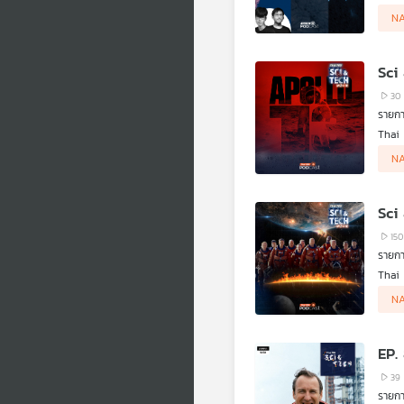
มากมา
N
Sci
30
รายก
Thai 
คุประ
N
Sci
150
รายก
Thai 
ดาวหา
N
EP.
39
รายกา