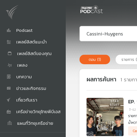
Podcast
เพลย์ลิสต์แนะนำ
เพลย์ลิสต์ของคุณ
ตอน
(1)
รายการ
เพลง
บทความ
ผลการค้นหา
1
รายก
ข่าวและกิจกรรม
เกี่ยวกับเรา
EP.
62
เครือข่ายวิทยุไทยพีบีเอส
แผนที่วิทยุเครือข่าย
น้ำหว
จากรั
Ca
Perse