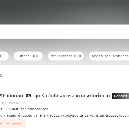
(0)
บทความ
(0)
ข่าวและกิจกรรม
(0)
ผู้จัดรายการและวิทยาก
าร
 91: เยี่ยมชม JPL จุดเริ่มต้นโครงการอวกาศระดับตำนาน
1
01 ก.ค. 66
รายการ : Starstuff เรื่องเล่าจากดวงดาว
าน - ภิรมณ กำเนิดมณี และ เติ้ล - ณัฐนนท์ ดวงสูงเนิน เล่าประสบการณ์การเยี่ยมชมห้องป
ฐแคลิฟอร์เนีย สหรัฐอเมริกา หนึ่งในหน่วยงานที่สำคัญที่สุดในวงการสำรวจอวกาศ บ่อเกิดขอ
ssini-Huygens
verance และอื่น ๆ อีกมากมาย