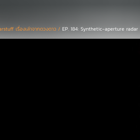
arstuff เรื่องเล่าจากดวงดาว /
EP. 184: Synthetic-aperture radar ดา