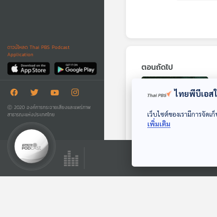
ดาวน์โหลด Thai PBS Podcast
Application
ตอนถัดไป
ไทยพีบีเอสใช
Ⓒ 2020 องค์การกระจายเสียงและแพร่ภาพ
เว็บไซต์ของเรามีการจัดเก็
สาธารณะแห่งประเทศไทย
เพิ่มเติม
34:42
EP. 185: Stardust
เรื่องเล่าจากนักเดิน
ทางสำรวจดาวหาง
Starstuff เรื่องเล่าจาก
ดวงดาว