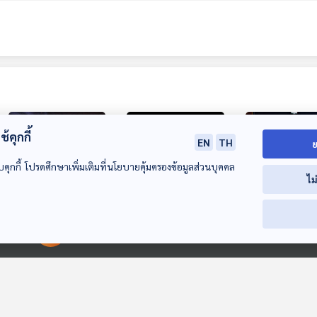
้คุกกี้
EN
TH
ย
บคุกกี้ โปรดศึกษาเพิ่มเติมที่นโยบายคุ้มครองข้อมูลส่วนบุคคล
ไม
34:42
34:42
3
EP. 186: กล้องโทรทร
EP. 187: เปิดตลาด
EP. 188: มอง
00:00:00
00:00:00
รศน์เคปเลอร์ ตำนาน
การหารค่าส่ง
สถาปัตยกรรม 
นักส่องดาวเคราะห์
ดาวเทียมยุคใหม่
Gateway ทำไมถ
Starstuff เรื่องเล่าจาก
Starstuff เรื่องเล่าจาก
Starstuff เรื่องเล
นอกระบบสุริยะ
ขนาดที่เล็กกว่า
ดวงดาว
ดวงดาว
ดวงดาว
อวกาศนานาชาต