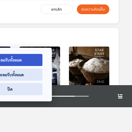
ยกเลิก
ส่งความคิดเห็น
อมรับทั้งหมด
่ยอมรับทั้งหมด
4:42
34:42
34:42
ปิด
EP. 189: เปิดหลัง
EP. 190: เกลือ
Lunar
ม่านอวกาศจีน ผ่าน
ทองคำสีขาวที่ถูกลืม
ึงมี
China Space Day
่าจาก
Starstuff เรื่องเล่าจาก
Starstuff เรื่องเล่าจาก
สถานี
2025
ดวงดาว
ดวงดาว
ิ