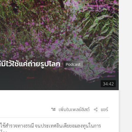
ไว้ใช้แค่ถ่ายรูปโลก
34:42
เพิ่มในเพลย์ลิสต์
แชร์
การใช้สำรวจทางธรณี จนประเทศอินเดียยอมลงทุนในการ