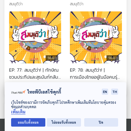
!!
สมมุติว่า
สมมุติว่า
56:07
56:07
EP. 77: สมมุติว่า! | ทักษิณ
EP. 78: สมมุติว่า! |
ชวนประทีปและสุรนันท์กลับ
การเมืองไทยอยู่ในมือคนรุ่น
ไปช่วยกอบกู้พรรคเพื่อไทย
ใหม่
สมมุติว่า
สมมุติว่า
ไทยพีบีเอสใช้คุกกี้
EN
TH
ดาวน์โหลด Thai PBS Podcast Application
เว็บไซต์ของเรามีการจัดเก็บคุกกี้ โปรดศึกษาเพิ่มเติมที่นโยบายคุ้มครอง
ข้อมูลส่วนบุคคล
ตอนที่เกี่ยวข้อง
เพิ่มเติม
ยอมรับทั้งหมด
ไม่ยอมรับทั้งหมด
ปิด