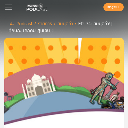
เข้าสู่ระบบ
Podcast /
รายการ /
สมมุติว่า /
EP. 74: สมมุติว่า! |
ทักษิณ เลิกคบ ฮุนเซน !!
Podcast
เพล
ย์
ลิ
สต์
แนะนำ
เพล
ย์
ลิ
สต์
ของ