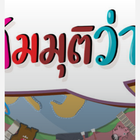
คุณ
เพลง
บทความ
ข่าว
และ
กิจกรรม
เกี่ยว
กับ
เรา