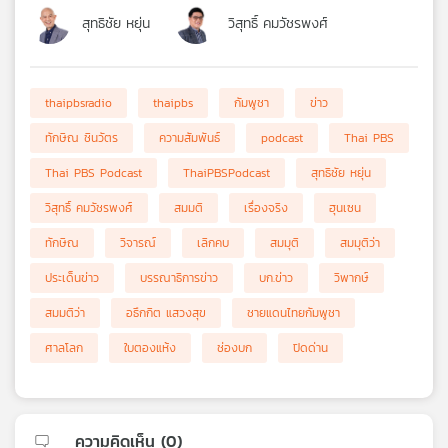
สุทธิชัย หยุ่น
วิสุทธิ์ คมวัชรพงศ์
thaipbsradio
thaipbs
กัมพูชา
ข่าว
ทักษิณ ชินวัตร
ความสัมพันธ์
podcast
Thai PBS
Thai PBS Podcast
ThaiPBSPodcast
สุทธิชัย หยุ่น
วิสุทธิ์ คมวัชรพงศ์
สมมติ
เรื่องจริง
ฮุนเซน
ทักษิณ
วิจารณ์
เลิกคบ
สมมุติ
สมมุติว่า
ประเด็นข่าว
บรรณาธิการข่าว
บก.ข่าว
วิพากษ์
สมมติว่า
อธึกกิต แสวงสุข
ชายแดนไทยกัมพูชา
ศาลโลก
ใบตองแห้ง
ช่องบก
ปิดด่าน
ความคิดเห็น (
0
)