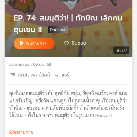
เครือ
ข่าย
EP. 74: สมมุติว่า! | ทักษิณ เลิกคบ
วิทยุ
ฮุนเซน !!
ไทย
พี
บี
ชื่นชอบ
ฟังรายการ
เอส
56:07
วันที่เผยแพร่ : 09 มิ.ย. 68
แผนที่
เพิ่มในเพลย์ลิสต์
แชร์
วิทยุ
เครือ
ข่าย
คุยกันแบบสมมุติว่า กับ สุทธิชัย หยุ่น, วิสุทธิ์ คมวัชรพงศ์ และ
แขกรับเชิญ "อธึกกิต แสวงสุข (ใบตองแห้ง)" คุยเรื่องสมมุติว่า
ทักษิณ - ฮุนเซน ความสัมพันธ์ลึกซึ้ง ถ้าเลิกคบกันจะเป็นจริง
ได้ไหม ? ฟังในรายการ สมมุติว่า ในรูปแบบ Podcast
ผู้จัดรายการ