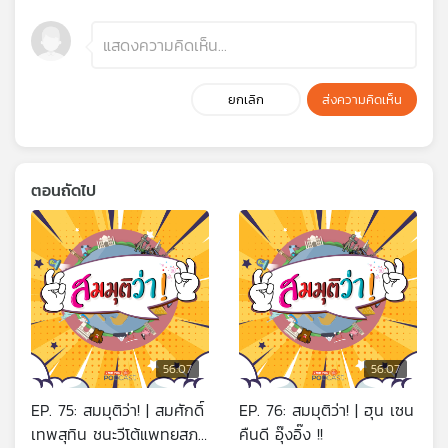
ยกเลิก
ส่งความคิดเห็น
ตอนถัดไป
56:07
56:07
EP. 75: สมมุติว่า! | สมศักดิ์
EP. 76: สมมุติว่า! | ฮุน เซน
เทพสุทิน ชนะวีโต้แพทยสภา
คืนดี อุ๊งอิ๊ง !!