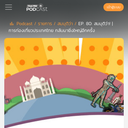
เข้าสู่ระบบ
Podcast /
รายการ /
สมมุติว่า /
EP. 80: สมมุติว่า! |
การท่องเที่ยวประเทศไทย กลับมายิ่งใหญ่อีกครั้ง
Podcast
เพล
ย์
ลิ
สต์
แนะนำ
เพล
ย์
ลิ
สต์
ของ