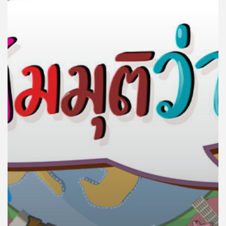
คุณ
เพลง
บทความ
ข่าว
และ
กิจกรรม
เกี่ยว
กับ
เรา