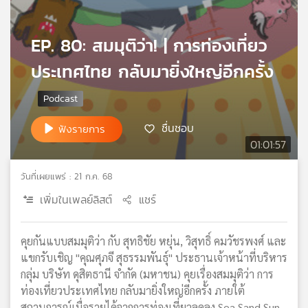
เครือ
ข่าย
EP. 80: สมมุติว่า! | การท่องเที่ยว
วิทยุ
ไทย
ประเทศไทย กลับมายิ่งใหญ่อีกครั้ง
พี
บี
เอส
ชื่นชอบ
ฟังรายการ
01:01:57
แผนที่
วิทยุ
วันที่เผยแพร่ : 21 ก.ค. 68
เครือ
เพิ่มในเพลย์ลิสต์
แชร์
ข่าย
คุยกันแบบสมมุติว่า กับ สุทธิชัย หยุ่น, วิสุทธิ์ คมวัชรพงศ์ และ
แขกรับเชิญ "คุณศุภจี สุธรรมพันธุ์" ประธานเจ้าหน้าที่บริหาร
กลุ่ม บริษัท ดุสิตธานี จำกัด (มหาชน) คุยเรื่องสมมุติว่า การ
ท่องเที่ยวประเทศไทย กลับมายิ่งใหญ่อีกครั้ง ภายใต้
สถานการณ์เมื่อรายได้จากการท่องเที่ยวลดลง Sea Sand Sun