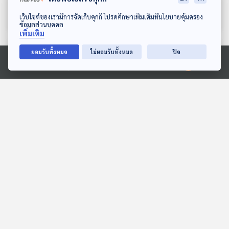
เปอร์ !!
สมมุติว่า
สมมุติว่า
ดาวน์โหลด Thai PBS Podcast Application
เว็บไซต์ของเรามีการจัดเก็บคุกกี้ โปรดศึกษาเพิ่มเติมที่นโยบายคุ้มครอง
ข้อมูลส่วนบุคคล
เพิ่มเติม
ตอนที่เกี่ยวข้อง
ยอมรับทั้งหมด
ไม่ยอมรับทั้งหมด
ปิด
Ⓒ 2020 องค์การกระจายเสียงและแพร่ภาพสาธารณะแห่งประเทศไทย
01:01:57
01:01:57
ขวากหนาม สกัดซุกสัตว์
EP. 47: มองอนาคต
แปลกไทย-อินเดีย
"กรีนแลนด์" จับสัญญาณ
"ยุโรป" ท้าชน "สหรัฐฯ" ?
ไม่มีในบท
ตอบโจทย์