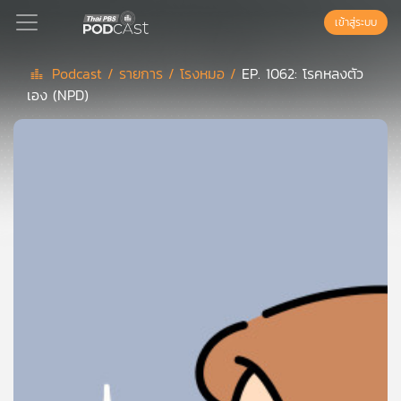
เข้าสู่ระบบ
Podcast /
รายการ /
โรงหมอ /
EP. 1062: โรคหลงตัว
เอง (NPD)
Podcast
เพล
ย์
ลิ
สต์
แนะนำ
เพล
ย์
ลิ
สต์
ของ