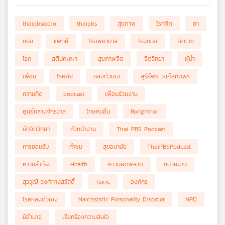
thaipbsradio
thaipbs
สุขภาพ
โรคจิต
ยา
หมอ
แพทย์
โรงพยาบาล
โรงหมอ
จิตเวช
โรค
สติปัญญา
สุขภาพจิต
จิตวิทยา
ผู้นำ
เพื่อน
โรคภัย
หลงตัวเอง
สุรีย์พร วงศ์สถิตพร
ความคิด
podcast
เพื่อนร่วมงาน
ศูนย์กลางจักรวาล
โทษคนอื่น
Rongmhor
นักจิตวิทยา
หัวหน้างาน
Thai PBS Podcast
การยอมรับ
คำชม
สุขอนามัย
ThaiPBSPodcast
ความสำเร็จ
Health
ความผิดพลาด
หน่วยงาน
สุววุฒิ วงศ์ทางสวัสดิ์
Toxic
องค์กร
โรคหลงตัวเอง
Narcissistic Personality Disorder
NPD
มีอำนาจ
เรียกร้องความสนใจ