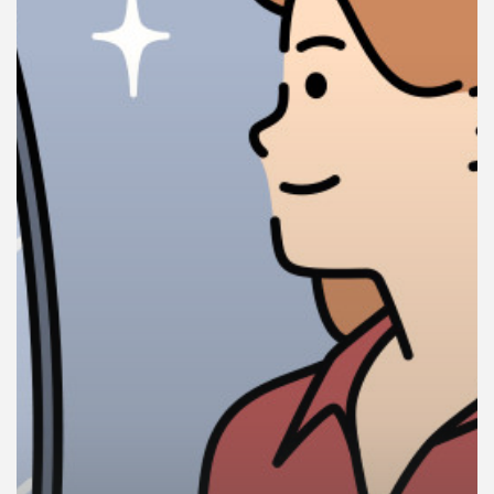
คุณ
เพลง
บทความ
ข่าว
และ
กิจกรรม
เกี่ยว
กับ
เรา