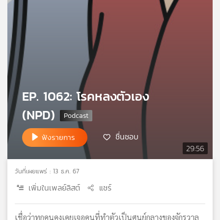
เครือ
ข่าย
วิทยุ
ไทย
พี
บี
เอส
EP. 1062: โรคหลงตัวเอง
(NPD)
แผนที่
วิทยุ
เครือ
ชื่นชอบ
ฟังรายการ
ข่าย
29:56
วันที่เผยแพร่ : 13 ธ.ค. 67
เพิ่มในเพลย์ลิสต์
แชร์
เชื่อว่าทุกคนคงเคยเจอคนที่ทำตัวเป็นศูนย์กลางของจักรวาล