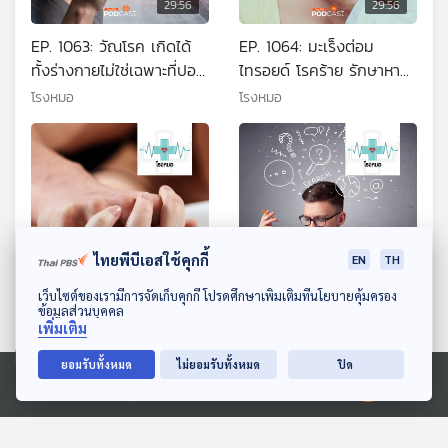
29:56
29:56
EP. 1063: วัณโรค เกิดได้
EP. 1064: มะเร็งต่อม
ทั้งร่างกายไม่ใช่เฉพาะที่ปอด
ไทรอยด์ โรคร้าย รักษาหาย
แต่เป็นได้ก็หายได้
แต่อาจต้องกินยาตลอดชีวิต
โรงหมอ
โรงหมอ
ไทยพีบีเอสใช้คุกกี้
EN
TH
29:56
29:56
ดาวน์โหลด Thai PBS Podcast Application
เว็บไซต์ของเรามีการจัดเก็บคุกกี้ โปรดศึกษาเพิ่มเติมที่นโยบายคุ้มครอง
ข้อมูลส่วนบุคคล
EP. 1065: ตั้งแต่เริ่มจนเสร็จ
EP. 1066: ทำไมมนุษย์ทุก
เพิ่มเติม
กิจ ร่างกายเปลี่ยนแปลง
คนต้องมี IQ EQ และ RQ
ยอมรับทั้งหมด
ไม่ยอมรับทั้งหมด
ปิด
อะไรบ้าง
โรงหมอ
โรงหมอ
Ⓒ 2020 องค์การกระจายเสียงและแพร่ภาพสาธารณะแห่งประเทศไทย