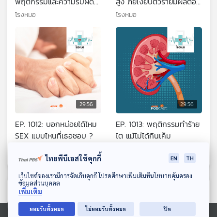
พฤติกรรมและความรับผิด
สูง ภัยเงียบตัวร้ายมีผลต่อ
ชอบ
หัวใจเสี่ยงตายได้
โรงหมอ
โรงหมอ
29:56
29:56
EP. 1012: บอกหน่อยได้ไหม
EP. 1013: พฤติกรรมทำร้าย
SEX แบบไหนที่เธอชอบ ?
ไต แม้ไม่ได้กินเค็ม
โรงหมอ
โรงหมอ
ไทยพีบีเอสใช้คุกกี้
EN
TH
ดาวน์โหลด Thai PBS Podcast Application
เว็บไซต์ของเรามีการจัดเก็บคุกกี้ โปรดศึกษาเพิ่มเติมที่นโยบายคุ้มครอง
ข้อมูลส่วนบุคคล
ตอนที่เกี่ยวข้อง
เพิ่มเติม
ยอมรับทั้งหมด
ไม่ยอมรับทั้งหมด
ปิด