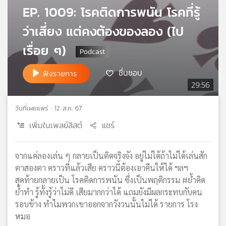
EP. 1009: โรคติดการพนัน โรคที่รู้
เครือ
ข่าย
ว่าเสี่ยง แต่คงต้องของลอง (ไป
วิทยุ
ไทย
เรื่อย ๆ)
พี
บี
ชื่นชอบ
ฟังรายการ
เอส
29:56
วันที่เผยแพร่ : 12 ส.ค. 67
แผนที่
เพิ่มในเพลย์ลิสต์
แชร์
วิทยุ
เครือ
ข่าย
จากแค่ลองเล่น ๆ กลายเป็นติดจริงจัง อยู่ไม่ได้ถ้าไม่ได้เล่นสัก
ตาสองตา คราวที่แล้วเสีย คราวนี้ต้องเอาคืนให้ได้ ฯลฯ
สุดท้ายกลายเป็น โรคติดการพนัน ซึ่งเป็นพฤติกรรม #ย้ำคิด
ย้ำทำ รู้ทั้งรู้ว่าไม่ดี เสียมากกว่าได้ แถมยังมีผลกระทบกับคน
รอบข้าง ทำไมพวกเขาออกจากวังวนนั้นไม่ได้ รายการ โรง
หมอ