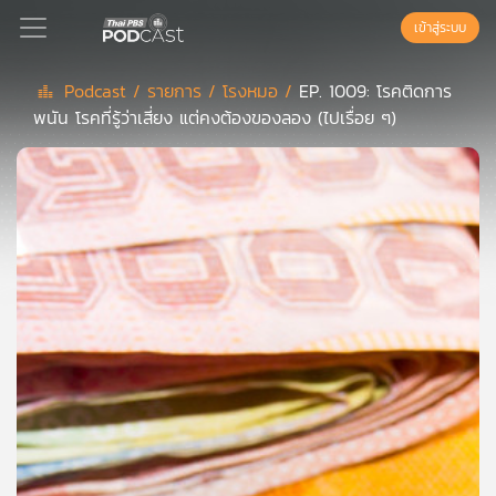
เข้าสู่ระบบ
Podcast /
รายการ /
โรงหมอ /
EP. 1009: โรคติดการ
พนัน โรคที่รู้ว่าเสี่ยง แต่คงต้องของลอง (ไปเรื่อย ๆ)
Podcast
เพล
ย์
ลิ
สต์
แนะนำ
เพล
ย์
ลิ
สต์
ของ