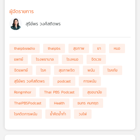
ผู้จัดรายการ
สุรีย์พร วงศ์สถิตพร
thaipbsradio
thaipbs
สุขภาพ
ยา
หมอ
แพทย์
โรงพยาบาล
โรงหมอ
จิตเวช
จิตแพทย์
โรค
สุขภาพจิต
พนัน
โรคภัย
สุรีย์พร วงศ์สถิตพร
podcast
การพนัน
Rongmhor
Thai PBS Podcast
สุขอนามัย
ThaiPBSPodcast
Health
ธนกร คมกฤต
โรคติดการพนัน
ย้ำคิดย้ำทำ
วงไพ่