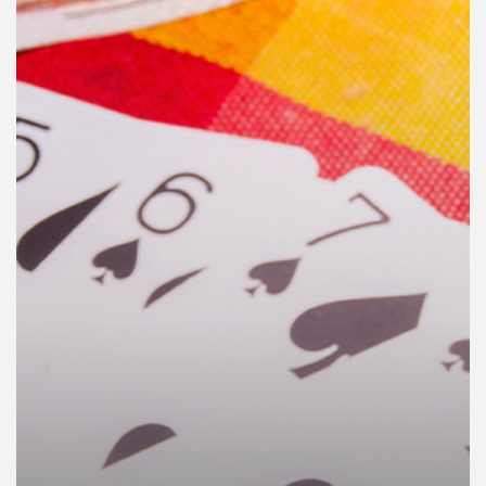
คุณ
เพลง
บทความ
ข่าว
และ
กิจกรรม
เกี่ยว
กับ
เรา