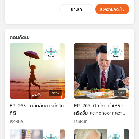
ยกเลิก
ส่งความคิดเห็น
ตอนถัดไป
26:57
26:57
EP. 263: เคล็ดลับการมีชีวิต
EP. 265: ปัจจัยที่ทำให้หิว
ที่ดี
หรืออิ่ม แตกต่างจากความ
อยากอย่างไร
โรงหมอ
โรงหมอ