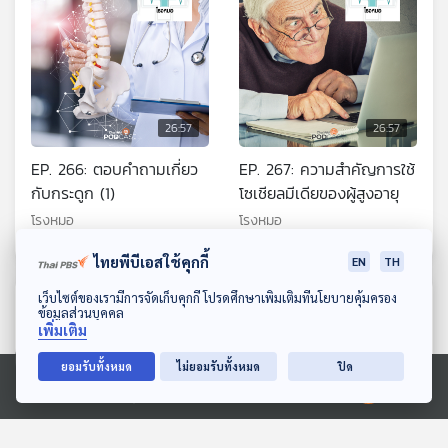
26:57
26:57
EP. 266: ตอบคำถามเกี่ยว
EP. 267: ความสำคัญการใช้
กับกระดูก (1)
โซเชียลมีเดียของผู้สูงอายุ
โรงหมอ
โรงหมอ
ไทยพีบีเอสใช้คุกกี้
EN
TH
ดาวน์โหลด Thai PBS Podcast Application
เว็บไซต์ของเรามีการจัดเก็บคุกกี้ โปรดศึกษาเพิ่มเติมที่นโยบายคุ้มครอง
ตอนที่เกี่ยวข้อง
ข้อมูลส่วนบุคคล
เพิ่มเติม
ยอมรับทั้งหมด
ไม่ยอมรับทั้งหมด
ปิด
Ⓒ 2020 องค์การกระจายเสียงและแพร่ภาพสาธารณะแห่งประเทศไทย