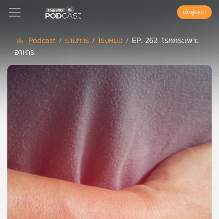
เข้าสู่ระบบ
Podcast /
รายการ /
โรงหมอ /
EP. 262: โรคกระเพาะ
อาหาร
Podcast
เพล
ย์
ลิ
สต์
แนะนำ
เพล
ย์
ลิ
สต์
ของ