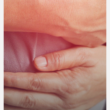
คุณ
เพลง
บทความ
ข่าว
และ
กิจกรรม
เกี่ยว
กับ
เรา