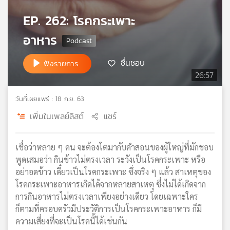
เครือ
EP. 262: โรคกระเพาะ
ข่าย
วิทยุ
อาหาร
ไทย
พี
ชื่นชอบ
ฟังรายการ
บี
26:57
เอส
วันที่เผยแพร่ : 18 ก.ย. 63
เพิ่มในเพลย์ลิสต์
แชร์
แผนที่
วิทยุ
เครือ
เชื่อว่าหลาย ๆ คน จะต้องโตมากับคำสอนของผู้ใหญ่ที่มักชอบ
ข่าย
พูดเสมอว่า กินข้าวไม่ตรงเวลา ระวังเป็นโรคกระเพาะ หรือ
อย่าอดข้าว เดี๋ยวเป็นโรคกระเพาะ ซึ่งจริง ๆ แล้ว สาเหตุของ
โรคกระเพาะอาหารเกิดได้จากหลายสาเหตุ ซึ่งไม่ได้เกิดจาก
การกินอาหารไม่ตรงเวลาเพียงอย่างเดียว โดยเฉพาะใคร
ก็ตามที่ครอบครัวมีประวัติการเป็นโรคกระเพาะอาหาร ก็มี
ความเสี่ยงที่จะเป็นโรคนี้ได้เช่นกัน