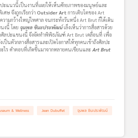
ิลปะแนวนี้เป็นงานที่เผยให้เห็นศักยภาพของมนุษย์และ
พิเศษ จึงถูกเรียกว่า
Outsider Art
การเติบโตของ Art
ามกว้างใหญ่ไพศาล จนกระทั่งวันหนึ่ง Art Brut ก็ได้เดิน
ขนงนี้ โดย
จุมพล ชินะประพัฒน์
เล็งเห็นว่าการสื่อสารด้วย
ิลปะแขนงนี้ จึงจัดทำพิพิธภัณฑ์ Art Brut เคลื่อนที่ เพื่อ
t จึงเป็นตัวกลางสื่อสารและเปิดโอกาสให้ทุกคนเข้าถึงศิลปะ
ออะไร คำตอบที่เกิดขึ้นมาจากหลายคนเขียนและ
Art Brut
useum & Wellness
Jean Dubuffet
จุมพล ชินะประพัฒน์