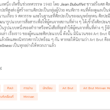
งหนึ่ง เกิดขึ้นช่วงทศวรรษ 1940 โดย
Jean Dubuffet
ชาวฝรั่งเศส ศ
ลปะที่สูงส่ง ผู้สร้างงานศิลปะเป็นกลุ่มผู้ป่วย คนพิการ คนที่ต้องดูแลเป็น
นานเกือบ 9 ศตวรรษ และในฐานะที่ศิลปะเป็นของมนุษย์ทุกคน ศิลปะมีคว
นารูปแบบการสื่อสารเพื่อให้ผู้คนจากสถานที่ต่าง ๆ ได้เข้าถึงศิลปะแ
รูปแบบหนึ่งของตำราหรือหนังสือที่จะทำให้ผู้คนจากพื้นที่ต่าง ๆ รู้จักศ
ื่องเล่า เรื่องราว ของผู้คนและศิลปะแบบนี้ ดังนั้น มินิแวนของ Art Bru
ล้วจัดแสดงนิทรรศการไปพร้อม ๆ กัน หากจะให้นิยามว่า Art Brut คื
llness
เป็นทุกอย่างให้พวกเราแล้ว
ร์
ศิลปะ
การอ่าน
นักเขียน
Art Brut
Art Brut Minivan M
ณฑ์เคลื่อนที่
Minivan