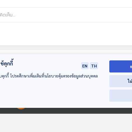
้คุกกี้
EN
TH
ย
บคุกกี้ โปรดศึกษาเพิ่มเติมที่นโยบายคุ้มครองข้อมูลส่วนบุคคล
ไม
00:00:00
00:00:00
25:44
25:44
2
EP. 118: ทางเดินบน
EP. 119: พรมแดนและ
EP. 120: “ฆาตป์
ก้อนหินของลูกชาย
วัฒนธรรมใน "ร้าน
ความวายป่วงขอ
ภูเขา
กาแฟของเมียฝรั่ง"
สามเส้า
หลบมุมอ่าน
หลบมุมอ่าน
หลบมุมอ่าน