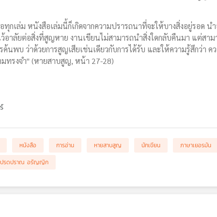
เล่ม หนังสือเล่มนี้ก็เกิดจากความปรารถนาที่จะให้บางสิ่งอยู่รอด นำอดีตม
ะไว้อาลัยต่อสิ่งที่สูญหาย งานเขียนไม่สามารถนำสิ่งใดกลับคืนมา แต่สามารถท
ค้นพบ ว่าด้วยการสูญเสียเช่นเดียวกับการได้รับ และให้ความรู้สึกว่า ค
วามทรงจำ" (หายสาบสูญ, หน้า 27-28)
ร์
หนังสือ
การอ่าน
หายสาบสูญ
นักเขียน
ภาษาเยอรมัน
โปรดปราณ อรัญญิก