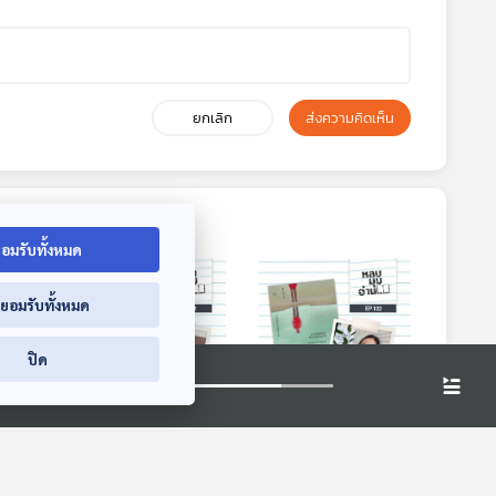
ยกเลิก
ส่งความคิดเห็น
อมรับทั้งหมด
่ยอมรับทั้งหมด
ปิด
5:44
25:44
25:44
”
EP. 121: ชีวิตที่ฟื้นคืน
EP. 122: จิดานันท์
งรัก
เหลืองเพียรสมุท :
หลบมุมอ่าน
เด็กผู้หญิงจากไทย
หลบมุมอ่าน