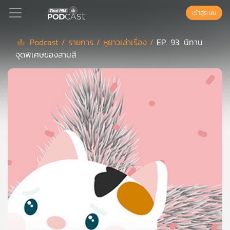
เข้าสู่ระบบ
Podcast /
รายการ /
หูยาวเล่าเรื่อง /
EP. 93: นิทาน
จุดพิเศษของสามสี
Podcast
เพล
ย์
ลิ
สต์
แนะนำ
เพล
ย์
ลิ
สต์
ของ