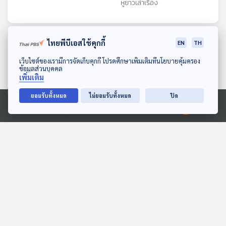
หูยาวเล่าเรื่อง
ไทยพีบีเอสใช้คุกกี้
ตอนที่เกี่ยวข้อง
EN
TH
ดาวน์โหลด Thai PBS Podcast Application
เว็บไซต์ของเรามีการจัดเก็บคุกกี้ โปรดศึกษาเพิ่มเติมที่นโยบายคุ้มครอง
ข้อมูลส่วนบุคคล
เพิ่มเติม
ยอมรับทั้งหมด
ไม่ยอมรับทั้งหมด
ปิด
Ⓒ 2020 องค์การกระจายเสียงและแพร่ภาพสาธารณะแห่งประเทศไทย
08:26
08:26
EP. 6: ทุ่งมหาราช
คัน คัน เกา
ห้องสมุดหลังไมค์
สื่อเสียงนิทาน : นิทานเด็กเล็ก