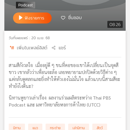
เครือ
ข่าย
ชื่นชอบ
ฟังรายการ
วิทยุ
08:26
ไทย
พี
วันที่เผยแพร่ : 20 เม.ย. 68
บี
เอส
เพิ่มในเพลย์ลิสต์
แชร์
สามสีกังวลใจ เมื่ออยู่ดี ๆ ขนที่คอของเขาได้เปลี่ยนเป็นจุดสี
แผนที่
ขาว เขากลัวว่าเพื่อนจะล้อ เลยพยายามปกปิดด้วยวิธีต่าง ๆ
วิทยุ
แต่กลับดูตลกและยิ่งทำให้ตัวเองไม่มั่นใจ แล้วแบบนี้สามสีจะ
เครือ
ข่าย
ทำยังไงดีนะ?
นิทานหูยาวเล่าเรื่อง ผลงานร่วมผลิตระหว่าง Thai PBS
Podcast และ มหาวิทยาลัยหอการค้าไทย (UTCC)
นิทาน
แมว
กระต่าย
เล่านิทาน
สัตว์