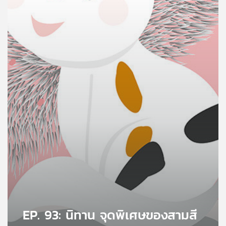
คุณ
เพลง
บทความ
ข่าว
และ
กิจกรรม
เกี่ยว
กับ
เรา
EP. 93: นิทาน จุดพิเศษของสามสี