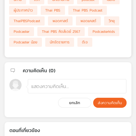
เครือ
ผู้ประกาศข่าว
Thai PBS
Thai PBS Podcast
ข่าย
วิทยุ
ThaiPBSPodcast
พอดคาสต์
พอดแคสต์
วิทยุ
ไทย
Podcaster
Thai PBS คิดส์เดย์ 2567
Podcasterkids
พี
บี
Podcaster น้อย
นักจัดรายการ
ดีเจ
เอส
แผนที่
ความคิดเห็น (
0
)
วิทยุ
เครือ
ข่าย
ยกเลิก
ส่งความคิดเห็น
ตอนที่เกี่ยวข้อง