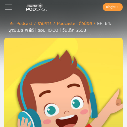
เข้าสู่ระบบ
Podcast /
รายการ /
Podcaster ตัวน้อย /
EP. 64:
พุฒิเมธ พลีดี | รอบ 10.00 | วันเด็ก 2568
Podcast
เพล
ย์
ลิ
สต์
แนะนำ
เพล
ย์
ลิ
สต์
ของ