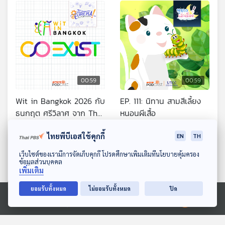
00:59
00:59
Wit in Bangkok 2026 กับ
EP. 111: นิทาน สามสีเลี้ยง
ธนกฤต ศรีวิลาศ จาก The
หนอนผีเสื้อ
Principia
Eureka ท่องโลกวิทยาการ
หูยาวเล่าเรื่อง
ไทยพีบีเอสใช้คุกกี้
EN
TH
ดาวน์โหลด Thai PBS Podcast Application
เว็บไซต์ของเรามีการจัดเก็บคุกกี้ โปรดศึกษาเพิ่มเติมที่นโยบายคุ้มครอง
ข้อมูลส่วนบุคคล
เพิ่มเติม
ยอมรับทั้งหมด
ไม่ยอมรับทั้งหมด
ปิด
Ⓒ 2020 องค์การกระจายเสียงและแพร่ภาพสาธารณะแห่งประเทศไทย
00:59
00:59