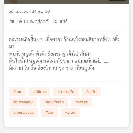
เครือ
วันที่เผยแพร่ : 24 ก.พ. 69
ข่าย
วิทยุ
เพิ่มในเพลย์ลิสต์
แชร์
ไทย
พี
บี
อะไรจะเกิดขึ้น?!? เมื่อซาลา ก้อนแป้งกลมสีขาว กลิ้งไปกลิ้ง
เอส
มา
พบกับ หมูเด้ง ตัวตึง สีอมชมพู เด้งไป เด้งมา
ทันใดนั้น! หมูเด้งกระโดดทับซาลา แบนแต๊ดแต๋.........
แผนที่
ติดตาม ใน สื่อเสียงนิทาน ชุด ซาลากับหมูเด้ง
วิทยุ
เครือ
ข่าย
นิทาน
เล่านิทาน
รายการเด็ก
สื่อเด็ก
สื่อเสียงนิทาน
นิทานเด็กเล็ก
ซาลาเปา
นิทานก่อนนอน
Tales
หมูเด้ง