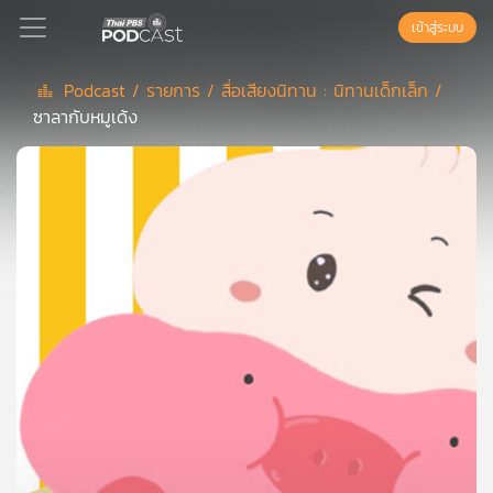
เข้าสู่ระบบ
Podcast /
รายการ /
สื่อเสียงนิทาน : นิทานเด็กเล็ก /
ซาลากับหมูเด้ง
Podcast
เพล
ย์
ลิ
สต์
แนะนำ
เพล
ย์
ลิ
สต์
ของ