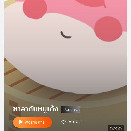
คุณ
เพลง
บทความ
ข่าว
และ
กิจกรรม
เกี่ยว
ซาลากับหมูเด้ง
กับ
เรา
ชื่นชอบ
ฟังรายการ
07:00