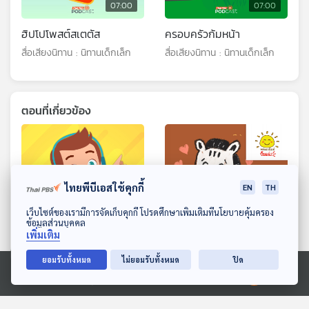
07:00
07:00
ฮิปโปโพสต์สเตตัส
ครอบครัวก้มหน้า
สื่อเสียงนิทาน : นิทานเด็กเล็ก
สื่อเสียงนิทาน : นิทานเด็กเล็ก
ตอนที่เกี่ยวข้อง
ไทยพีบีเอสใช้คุกกี้
EN
TH
ดาวน์โหลด Thai PBS Podcast Application
เว็บไซต์ของเรามีการจัดเก็บคุกกี้ โปรดศึกษาเพิ่มเติมที่นโยบายคุ้มครอง
ข้อมูลส่วนบุคคล
07:00
07:00
เพิ่มเติม
EP. 188: รัฏฐพิชญ์ จันทร
EP. 1977: ม้าลายก็มีบัตร
ยอมรับทั้งหมด
ไม่ยอมรับทั้งหมด
ปิด
โฆษิต | รอบ 14.00 | วันเด็ก
ประชาชนนะ
Ⓒ 2020 องค์การกระจายเสียงและแพร่ภาพสาธารณะแห่งประเทศไทย
2569
Podcaster ตัวน้อย
พระอาทิตย์ยิ้มแฉ่ง